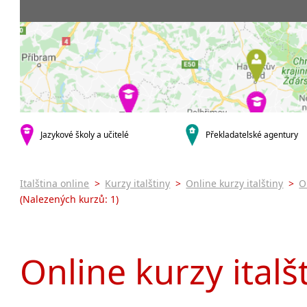
Praha 5
3-4 hodiny týdně
Dopolední
Pomatur
Praha 7
9-14 hodin týdně
Odpolední
kurzy s v
Praha 9
20 a více hodin týdně
Večerní (z
Online 
Praha 10
Noční (od
Letní k
krajská města
Celodenní
Intenzi
Brno
specifick
Plzeň
Italšti
malá města podle abecedy
Jazykové školy a učitelé
Překladatelské agentury
Konverz
Most
Italština online
>
Kurzy italštiny
>
Online kurzy italštiny
>
O
(Nalezených kurzů: 1)
Online kurzy italš