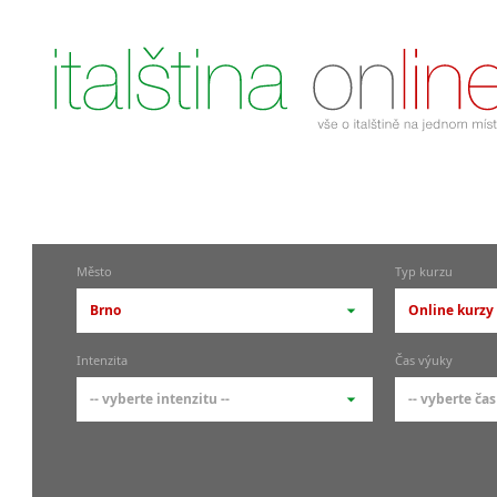
Město
Typ kurzu
Brno
Online kurzy 
-- vyberte město --
-- vyberte 
Intenzita
Čas výuky
pražské městské části
základní 
-- vyberte intenzitu --
-- vyberte čas
Praha
Kurzy i
skupin
Praha 1
-- vyberte intenzitu --
-- vyberte
Individ
Praha 4
1-2 hodiny týdně
Ranní (zač
Firemní