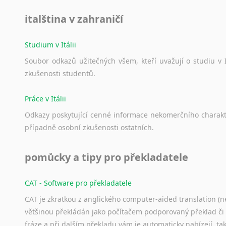
italština v zahraničí
Studium v Itálii
Soubor
odkazů
užitečných
všem,
kteří
uvažují
o
studiu
v
zkušenosti
studentů.
Práce v Itálii
Odkazy
poskytující
cenné
informace
nekomerčního
charak
případně
osobní
zkušenosti
ostatních.
pomůcky a tipy pro překladatele
CAT - Software pro překladatele
CAT je zkratkou z anglického computer-aided translation (ne
většinou překládán jako počítačem podporovaný překlad či
fráze a při dalším překladu vám je automaticky nabízejí, ta