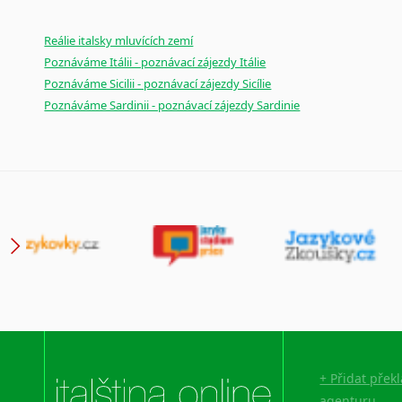
Reálie italsky mluvících zemí
Poznáváme Itálii - poznávací zájezdy Itálie
Poznáváme Sicilii - poznávací zájezdy Sicílie
Poznáváme Sardinii - poznávací zájezdy Sardinie
+ Přidat přek
agenturu