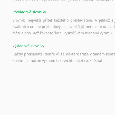
Překladové slovníky
Slovník, největší přítel každého překladatele. A jelikož
kvalitních online překladových slovníků již nemusíte únavn
frázi a dřív, než řeknete švec, vyskočí vám hledaný výraz.
Výkladové slovníky
Každý
překladatel
dobře
ví,
že
některé
fráze
v
daném
kont
kterým
je
možné
význam
takovýchto
frází
rozklíčovat.
Srovnávací slovníky
Úkolem
srovnávacích
slovníků
je
vyhledat
vhodná
synony
vždy
po
ruce.
Korektory pravopisu pro překladatele
Každý dělá chyby a překlepy a kdo tvrdí, že ne, neříká p