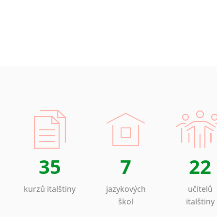
35
7
22
kurzů italštiny
jazykových
učitelů
škol
italštiny