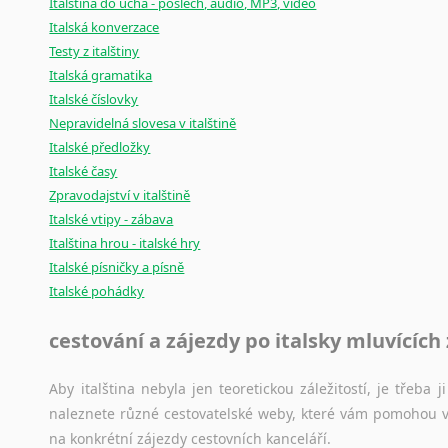
Italština do ucha - poslech, audio, MP3, video
Italská konverzace
Testy z italštiny
Italská gramatika
Italské číslovky
Nepravidelná slovesa v italštině
Italské předložky
Italské časy
Zpravodajství v italštině
Italské vtipy - zábava
Italština hrou - italské hry
Italské písničky a písně
Italské pohádky
cestování a zájezdy po italsky mluvících
Aby italština nebyla jen teoretickou záležitostí, je třeba j
naleznete různé cestovatelské weby, které vám pomohou vy
na konkrétní zájezdy cestovních kanceláří.