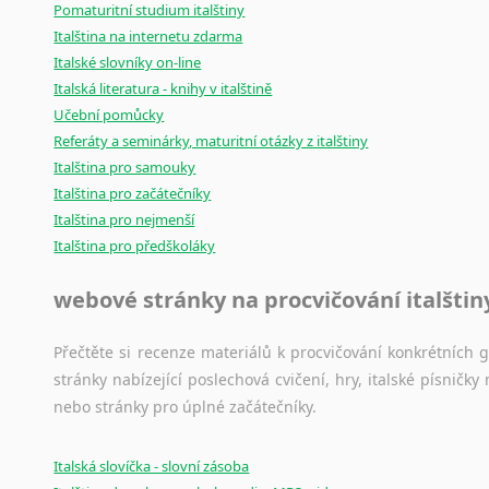
Pomaturitní studium italštiny
Italština na internetu zdarma
Italské slovníky on-line
Italská literatura - knihy v italštině
Učební pomůcky
Referáty a seminárky, maturitní otázky z italštiny
Italština pro samouky
Italština pro začátečníky
Italština pro nejmenší
Italština pro předškoláky
webové stránky na procvičování italštin
Přečtěte si recenze materiálů k procvičování konkrétních gra
stránky nabízející poslechová cvičení, hry, italské písni
nebo stránky pro úplné začátečníky.
Italská slovíčka - slovní zásoba