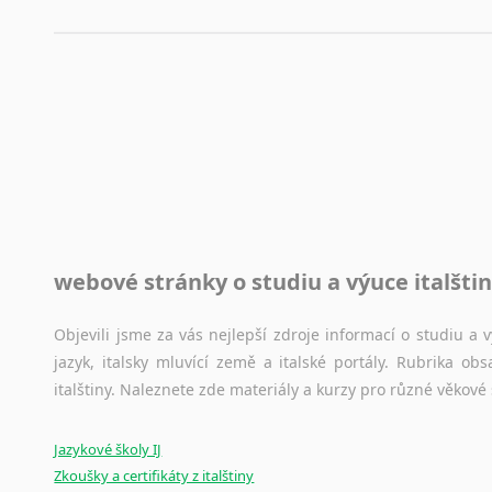
využití moderního softwaru, jenž pravopisné, gramatické n
automaticky opravit.
Rady a návody pro překladatele
Toužíte započít překladatelskou dráhu, ale nevíte, jak na 
raději kvůli osobnímu perfekcionismu, vlastnosti každému p
raději zkontrolovat? V takovém případě jste na správném mí
Jazykové korpusy
webové stránky o studiu a výuce italšti
Jazykový korpus je elektronický soubor autentických tex
korpusů, jež umožňují třeba vyhledávání slov a slovních spo
původního zdroje textu.
Objevili jsme za vás nejlepší zdroje informací o studiu a
jazyk, italsky mluvící země a italské portály. Rubrika o
Ostatní pomůcky pro překladatele
italštiny. Naleznete zde materiály a kurzy pro různé věkové
Mix
pomůcek,
jež
mají
potenciál
pomoci
překladateli
v
je
Jazykové školy IJ
poradny
a
pravidla
pravopisu
nebo
stylistické
příručky.
Zkoušky a certifikáty z italštiny