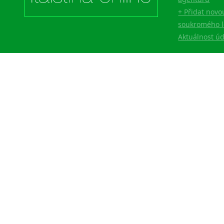
+ Přidat novo
soukromého l
Aktuálnost ú