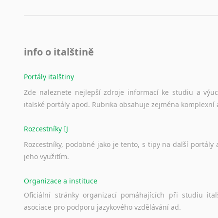
info o italštině
Portály italštiny
Zde
naleznete
nejlepší
zdroje
informací
ke
studiu
a
výu
italské
portály
apod.
Rubrika
obsahuje
zejména
komplexní
Rozcestníky IJ
Rozcestníky,
podobné
jako
je
tento,
s
tipy
na
další
portály
jeho
využitím.
Organizace a instituce
Oficiální
stránky
organizací
pomáhajících
při
studiu
ital
asociace
pro
podporu
jazykového
vzdělávání
ad.