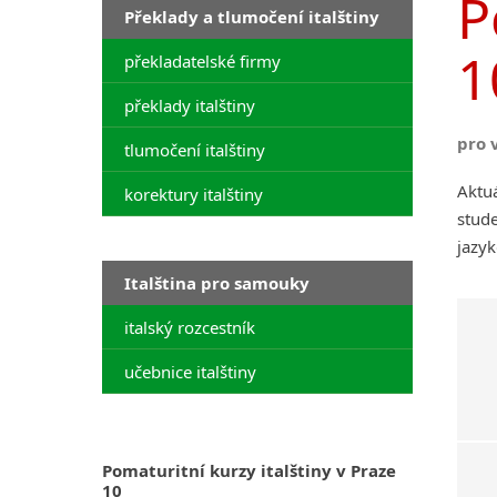
P
Překlady a tlumočení italštiny
1
překladatelské firmy
překlady italštiny
pro 
tlumočení italštiny
Aktuá
korektury italštiny
stude
jazyk
Italština pro samouky
italský rozcestník
učebnice italštiny
Pomaturitní kurzy italštiny v Praze
10