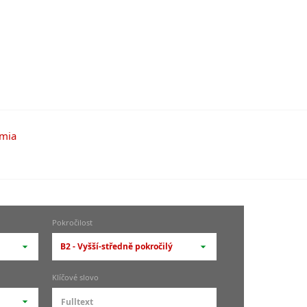
Pokročilost
B2 - Vyšší-středně pokročilý
-- vyberte pokročilost --
Klíčové slovo
zů
kurz je pro studenty
pokročilosti