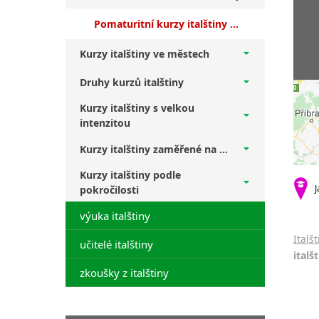
Pomaturitní kurzy italštiny Praha 10 + vyšší středně pokročilí
Kurzy italštiny ve městech
Druhy kurzů italštiny
Kurzy italštiny s velkou
intenzitou
Kurzy italštiny zaměřené na ...
Kurzy italštiny podle
J
pokročilosti
výuka italštiny
Italš
učitelé italštiny
italš
zkoušky z italštiny