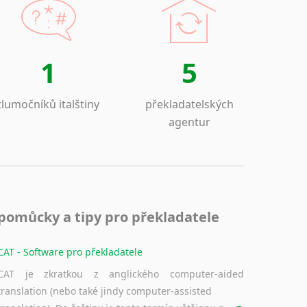
1
5
tlumočníků italštiny
překladatelských
agentur
pomůcky a tipy pro překladatele
CAT - Software pro překladatele
CAT je zkratkou z anglického computer-aided
translation (nebo také jindy computer-assisted