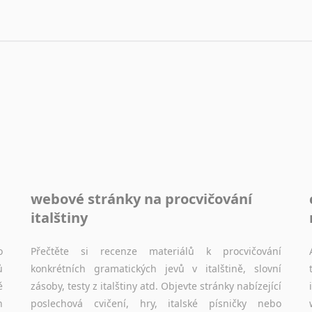
webové stránky na procvičování
italštiny
o
Přečtěte si recenze materiálů k procvičování
ů
konkrétních gramatických jevů v italštině, slovní
ě
zásoby, testy z italštiny atd. Objevte stránky nabízející
h
poslechová cvičení, hry, italské písničky nebo