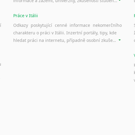
informace a zázemí, univerzity, zkušenosti studentů.
Práce v Itálii
í
Odkazy poskytující cenné informace nekomerčního
charakteru o práci v Itálii. Inzertní portály, tipy, kde
hledat práci na internetu, případně osobní zkušenosti ostatních.
u