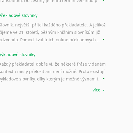
translation). Do češtiny je tento termín většinou překládán jako počítačem podporovaný překlad či překlad podporovaný počítačem. Nástroje CAT ukládají překládané fráze a při dalším překladu vám je automaticky nabízejí, takže se již nemusíte zdržovat s jejich dalším překládáním.
Překladové slovníky
Slovník, největší přítel každého překladatele. A jelikož
žijeme ve 21. století, běžným knižním slovníkům již
odzvonilo. Pomocí kvalitních online překladových slovníků již nemusíte únavně listovat alfabetickým schématem uspořádání, stačí napsat vstupní frázi a dřív, než řeknete švec, vyskočí vám hledaný výraz.
Výkladové slovníky
Každý překladatel dobře ví, že některé fráze v daném
kontextu místy přeložit ani není možné. Proto existují
výkladové slovníky, díky kterým je možné význam takovýchto frází rozklíčovat.
více
Srovnávací slovníky
Úkolem srovnávacích slovníků je vyhledat vhodná
synonyma v daném kontextu, aby měl překladatel
široké možnosti záměny slov vždy po ruce.