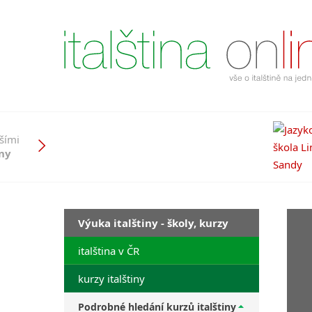
pšími
iny
Výuka italštiny - školy, kurzy
italština v ČR
kurzy italštiny
Podrobné hledání kurzů italštiny