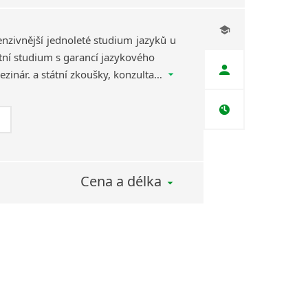
tenzivnější jednoleté studium jazyků u
tní studium s garancí jazykového
pokroku, příprava na mezinár. a státní zkoušky, konzultace zdarma, studentský klub, zajištění učebnic, testů, aktivit, výletů.
Cena a délka