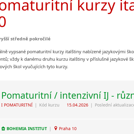
omaturitní kurzy ita
0
vyšší středně pokročilé
lně vypsané pomaturitní kurzy italštiny nabízené jazykovými šk
ntů; vždy k danému druhu kurzu italštiny v příslušné jazykové š
ových škol vyučujících tyto kurzy.
Pomaturitní / intenzivní IJ - růz
I POMATURITNÍ
|
Kód kurzu
15.04.2026
|
Poslední aktualizac
BOHEMIA INSTITUT
|
Praha 10