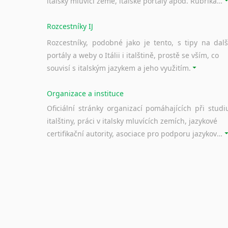
italsky mluvící země, italské portály apod. Rubrika obsahuje zejména komplexní a maximálně kvalitní stránky využitelné ke studiu italštiny.
Rozcestníky IJ
Rozcestníky, podobné jako je tento, s tipy na dalš
portály a weby o Itálii i italštině, prostě se vším, co
souvisí s italským jazykem a jeho využitím.
Organizace a instituce
Oficiální stránky organizací pomáhajících při studi
italštiny, práci v italsky mluvících zemích, jazykové
certifikační autority, asociace pro podporu jazykového vzdělávání ad.