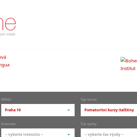
Město
Typ kurzu
Praha 10
Pomaturitní kurzy italštiny
-- vyberte město --
-- vyberte typ --
Intenzita
Čas výuky
pražské městské části
základní členění kur
-- vyberte intenzitu --
-- vyberte čas výuky --