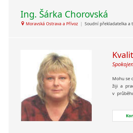
Ing. Šárka Chorovská
Moravská Ostrava a Přívoz
|
Soudní překladatelka a
Kvali
Spokojen
Mohu se o
žiji a pr
v průběhu
jazyka s
vystudov
postoupe
Ko
překlady 