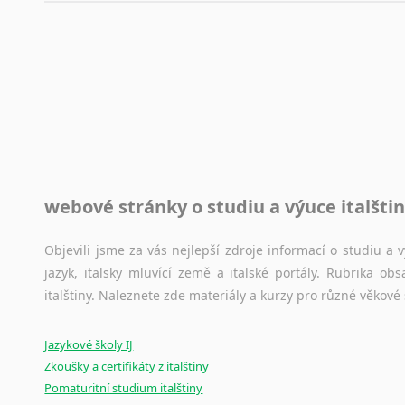
automaticky opravit.
Rady a návody pro překladatele
Toužíte započít překladatelskou dráhu, ale nevíte, jak na 
raději kvůli osobnímu perfekcionismu, vlastnosti každému p
raději zkontrolovat? V takovém případě jste na správném mí
Jazykové korpusy
webové stránky o studiu a výuce italšti
Jazykový korpus je elektronický soubor autentických tex
korpusů, jež umožňují třeba vyhledávání slov a slovních spo
původního zdroje textu.
Objevili jsme za vás nejlepší zdroje informací o studiu a
jazyk, italsky mluvící země a italské portály. Rubrika o
Ostatní pomůcky pro překladatele
italštiny. Naleznete zde materiály a kurzy pro různé věkové
Mix
pomůcek,
jež
mají
potenciál
pomoci
překladateli
v
je
Jazykové školy IJ
poradny
a
pravidla
pravopisu
nebo
stylistické
příručky.
Zkoušky a certifikáty z italštiny
Pomaturitní studium italštiny