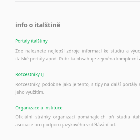
info o italštině
Portály italštiny
Zde
naleznete
nejlepší
zdroje
informací
ke
studiu
a
výu
italské
portály
apod.
Rubrika
obsahuje
zejména
komplexní
Rozcestníky IJ
Rozcestníky,
podobné
jako
je
tento,
s
tipy
na
další
portály
jeho
využitím.
Organizace a instituce
Oficiální
stránky
organizací
pomáhajících
při
studiu
ital
asociace
pro
podporu
jazykového
vzdělávání
ad.