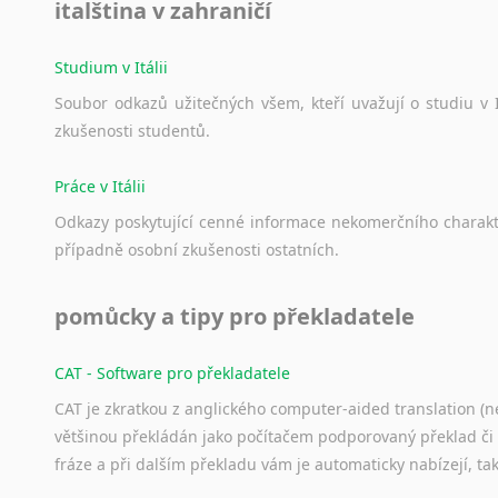
italština v zahraničí
Studium v Itálii
Soubor
odkazů
užitečných
všem,
kteří
uvažují
o
studiu
v
zkušenosti
studentů.
Práce v Itálii
Odkazy
poskytující
cenné
informace
nekomerčního
charak
případně
osobní
zkušenosti
ostatních.
pomůcky a tipy pro překladatele
CAT - Software pro překladatele
CAT je zkratkou z anglického computer-aided translation (ne
většinou překládán jako počítačem podporovaný překlad či
fráze a při dalším překladu vám je automaticky nabízejí, ta