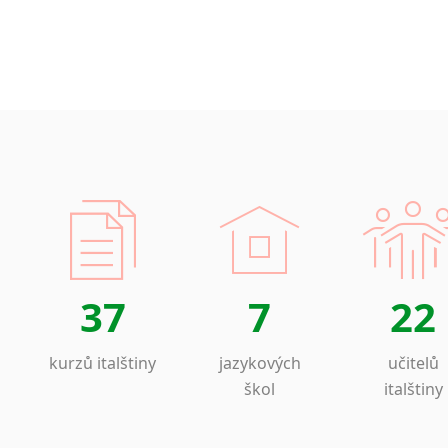
37
7
22
kurzů italštiny
jazykových
učitelů
škol
italštiny