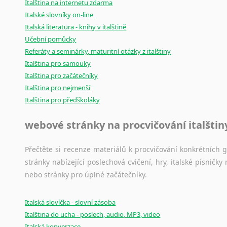
Italština na internetu zdarma
Italské slovníky on-line
Italská literatura - knihy v italštině
Učební pomůcky
Referáty a seminárky, maturitní otázky z italštiny
Italština pro samouky
Italština pro začátečníky
Italština pro nejmenší
Italština pro předškoláky
webové stránky na procvičování italštin
Přečtěte si recenze materiálů k procvičování konkrétních gra
stránky nabízející poslechová cvičení, hry, italské písni
nebo stránky pro úplné začátečníky.
Italská slovíčka - slovní zásoba
Italština do ucha - poslech, audio, MP3, video
Italská konverzace