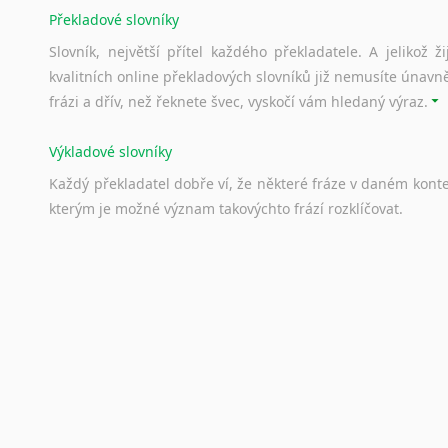
Překladové slovníky
Slovník, největší přítel každého překladatele. A jelikož
kvalitních online překladových slovníků již nemusíte únavn
frázi a dřív, než řeknete švec, vyskočí vám hledaný výraz.
Výkladové slovníky
Každý
překladatel
dobře
ví,
že
některé
fráze
v
daném
kont
kterým
je
možné
význam
takovýchto
frází
rozklíčovat.
Srovnávací slovníky
Úkolem
srovnávacích
slovníků
je
vyhledat
vhodná
synony
vždy
po
ruce.
Korektory pravopisu pro překladatele
Každý dělá chyby a překlepy a kdo tvrdí, že ne, neříká p
využití moderního softwaru, jenž pravopisné, gramatické n