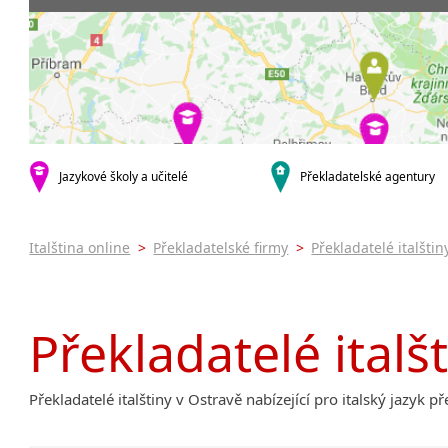
Praha 3
Soudní tlu
Praha 4
Praha 5
Praha 8
krajská města
Brno
Ostrava
Jazykové školy a učitelé
Překladatelské agentury
Hradec Králové
Zlín
Jihlava
Italština online
>
Překladatelské firmy
>
Překladatelé italštin
malá města podle abecedy
Brandýs nad Labem-Stará
Boleslav
Překladatelé italš
Citonice
Dačice
Příbram
Překladatelé italštiny v Ostravě nabízející pro italský jazyk 
Roudnice nad Labem