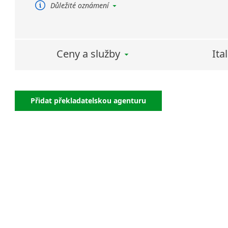
Důležité oznámení
Soudní překlady poskytuji pouze pro
italštinu.
Ceny a služby
Ita
Přidat překladatelskou agenturu