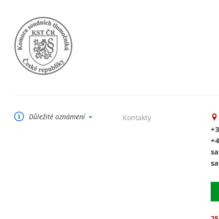
Důležité oznámení
Kontakty
Soudní překlady poskytuji pouze pro
+3
italštinu.
+4
sa
sa
25