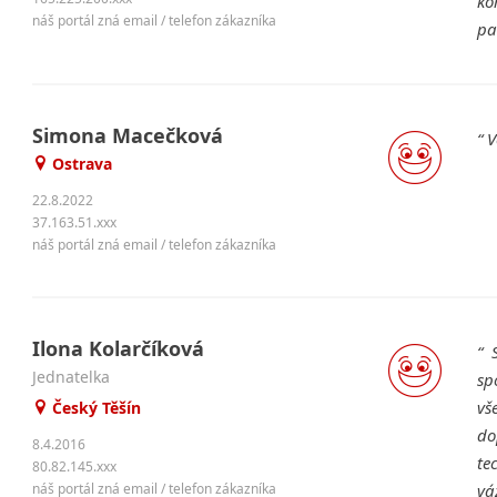
ko
náš portál zná email / telefon zákazníka
pa
Simona Macečková
V
Ostrava
22.8.2022
37.163.51.xxx
náš portál zná email / telefon zákazníka
Ilona Kolarčíková
jednatelka
sp
vš
Český Těšín
do
8.4.2016
te
80.82.145.xxx
náš portál zná email / telefon zákazníka
vá