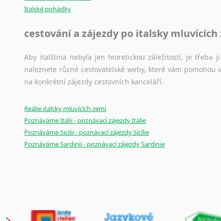
Italské pohádky
cestování a zájezdy po italsky mluvících
Aby italština nebyla jen teoretickou záležitostí, je třeba j
naleznete různé cestovatelské weby, které vám pomohou vy
na konkrétní zájezdy cestovních kanceláří.
Reálie italsky mluvících zemí
Poznáváme Itálii - poznávací zájezdy Itálie
Poznáváme Sicilii - poznávací zájezdy Sicílie
Poznáváme Sardinii - poznávací zájezdy Sardinie