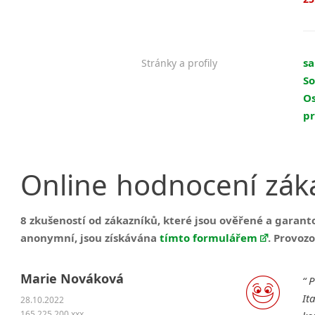
sa
Stránky a profily
So
Os
pr
Online
hodnocení
zák
8 zkušeností od zákazníků, které jsou ověřené a garan
anonymní, jsou získávána
tímto formulářem
. Provoz
Marie Nováková
P
It
28.10.2022
165.225.200.xxx