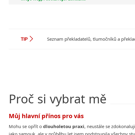
Seznam překladatelů, tlumočníků a překla
TIP
Proč
si
vybrat
mě
Můj hlavní přínos pro vás
Mohu se opřít o
dlouholetou praxi
, neustále se zdokonaluji,
jako samouk, ale v průběhu let jsem podstoupila všechny stu