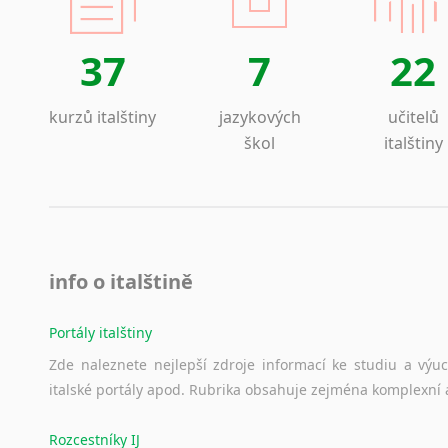
37
7
22
kurzů italštiny
jazykových
učitelů
škol
italštiny
info o italštině
Portály italštiny
Zde
naleznete
nejlepší
zdroje
informací
ke
studiu
a
výu
italské
portály
apod.
Rubrika
obsahuje
zejména
komplexní
Rozcestníky IJ