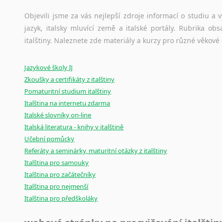
korpusů, jež umožňují třeba vyhledávání slov a slovních spo
původního zdroje textu.
Objevili jsme za vás nejlepší zdroje informací o studiu a
jazyk, italsky mluvící země a italské portály. Rubrika o
Ostatní pomůcky pro překladatele
italštiny. Naleznete zde materiály a kurzy pro různé věkové
Mix
pomůcek,
jež
mají
potenciál
pomoci
překladateli
v
je
Jazykové školy IJ
poradny
a
pravidla
pravopisu
nebo
stylistické
příručky.
Zkoušky a certifikáty z italštiny
Pomaturitní studium italštiny
Italština na internetu zdarma
Italské slovníky on-line
Italská literatura - knihy v italštině
Učební pomůcky
Referáty a seminárky, maturitní otázky z italštiny
Italština pro samouky
Italština pro začátečníky
Italština pro nejmenší
Italština pro předškoláky