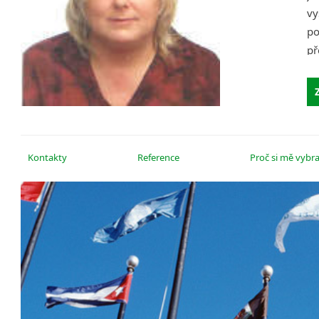
vy
po
př
m
Kontakty
Reference
Proč si mě vybra