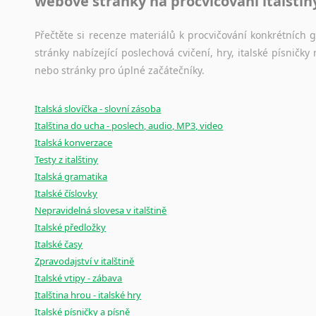
webové stránky na procvičování italštin
Přečtěte si recenze materiálů k procvičování konkrétních gra
stránky nabízející poslechová cvičení, hry, italské písni
nebo stránky pro úplné začátečníky.
Italská slovíčka - slovní zásoba
Italština do ucha - poslech, audio, MP3, video
Italská konverzace
Testy z italštiny
Italská gramatika
Italské číslovky
Nepravidelná slovesa v italštině
Italské předložky
Italské časy
Zpravodajství v italštině
Italské vtipy - zábava
Italština hrou - italské hry
Italské písničky a písně