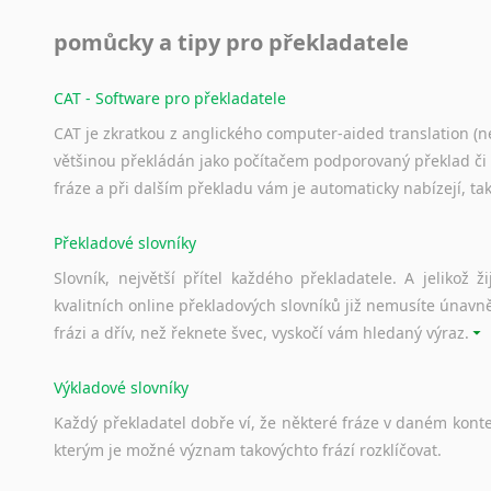
pomůcky a tipy pro překladatele
CAT - Software pro překladatele
CAT je zkratkou z anglického computer-aided translation (ne
většinou překládán jako počítačem podporovaný překlad či
fráze a při dalším překladu vám je automaticky nabízejí, ta
Překladové slovníky
Slovník, největší přítel každého překladatele. A jelikož
kvalitních online překladových slovníků již nemusíte únavn
frázi a dřív, než řeknete švec, vyskočí vám hledaný výraz.
Výkladové slovníky
Každý
překladatel
dobře
ví,
že
některé
fráze
v
daném
kont
kterým
je
možné
význam
takovýchto
frází
rozklíčovat.