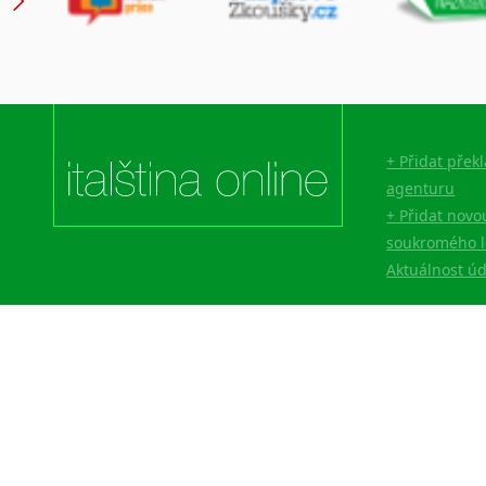
+ Přidat přek
agenturu
+ Přidat novo
soukromého l
Aktuálnost ú