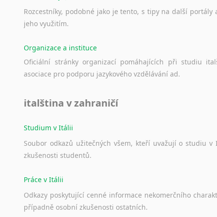
Rozcestníky,
podobné
jako
je
tento,
s
tipy
na
další
portály
jeho
využitím.
Organizace a instituce
Oficiální
stránky
organizací
pomáhajících
při
studiu
ital
asociace
pro
podporu
jazykového
vzdělávání
ad.
italština v zahraničí
Studium v Itálii
Soubor
odkazů
užitečných
všem,
kteří
uvažují
o
studiu
v
zkušenosti
studentů.
Práce v Itálii
Odkazy
poskytující
cenné
informace
nekomerčního
charak
případně
osobní
zkušenosti
ostatních.