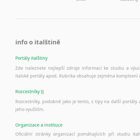
info o italštině
Portály italštiny
Zde
naleznete
nejlepší
zdroje
informací
ke
studiu
a
výu
italské
portály
apod.
Rubrika
obsahuje
zejména
komplexní
Rozcestníky IJ
Rozcestníky,
podobné
jako
je
tento,
s
tipy
na
další
portály
jeho
využitím.
Organizace a instituce
Oficiální
stránky
organizací
pomáhajících
při
studiu
ital