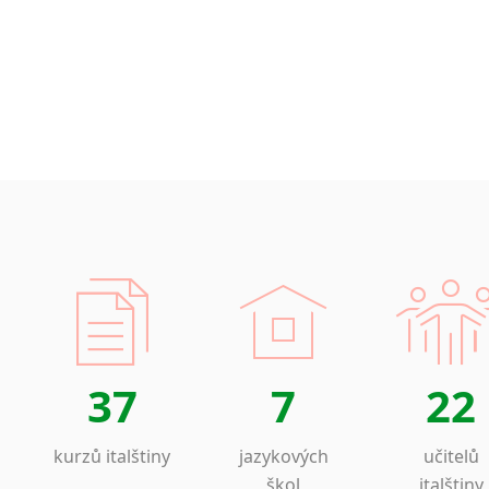
37
7
22
kurzů italštiny
jazykových
učitelů
škol
italštiny