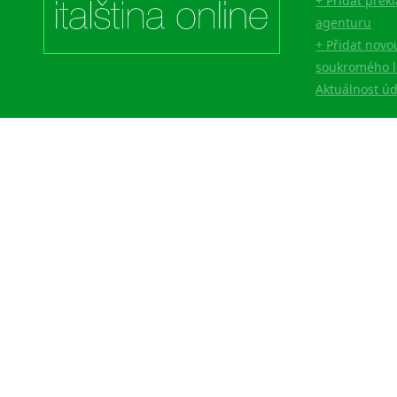
+ Přidat přek
agenturu
+ Přidat novo
soukromého l
Aktuálnost ú