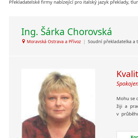
Překladatelské firmy nabízející pro italský jazyk překlady, tl
Ing. Šárka Chorovská
Moravská Ostrava a Přívoz
|
Soudní překladatelka a
Kvali
Spokojen
Mohu se o
žiji a pr
v průběhu
jazyka s
vystudov
postoupe
Ko