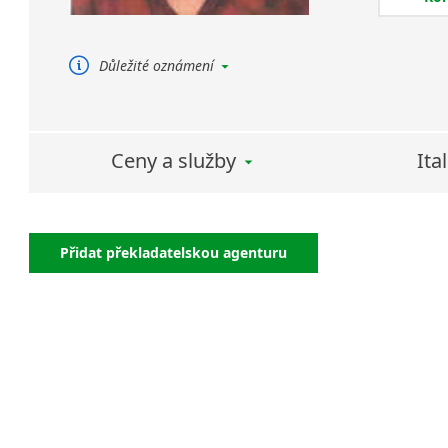
překlady 
Důležité oznámení
Soudní překlady poskytuji pouze pro
italštinu.
Ceny a služby
Ita
Přidat překladatelskou agenturu