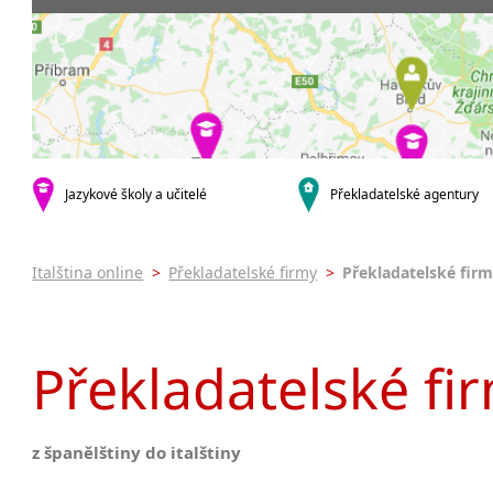
Praha 3
Soudní tlu
Praha 4
Praha 5
Praha 8
krajská města
Brno
Ostrava
Jazykové školy a učitelé
Překladatelské agentury
Hradec Králové
Zlín
Jihlava
Italština online
>
Překladatelské firmy
>
Překladatelské firm
malá města podle abecedy
Brandýs nad Labem-Stará
Boleslav
Překladatelské firm
Citonice
Dačice
Příbram
z španělštiny do italštiny
Roudnice nad Labem