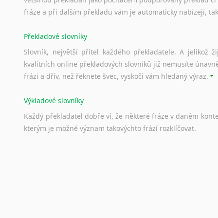
fráze a při dalším překladu vám je automaticky nabízejí, ta
Překladové slovníky
Slovník, největší přítel každého překladatele. A jelikož
kvalitních online překladových slovníků již nemusíte únavn
frázi a dřív, než řeknete švec, vyskočí vám hledaný výraz.
Výkladové slovníky
Každý
překladatel
dobře
ví,
že
některé
fráze
v
daném
kont
kterým
je
možné
význam
takovýchto
frází
rozklíčovat.
Srovnávací slovníky
Úkolem
srovnávacích
slovníků
je
vyhledat
vhodná
synony
vždy
po
ruce.
Korektory pravopisu pro překladatele