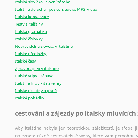
Italská slovíčka - slovní zásoba
Italština do ucha - poslech, audio, MP3, video
Italská konverzace
Testy z italštiny
Italská gramatika
Italské číslovky
Nepravidelná slovesa v italštině
Italské předložky
Italské časy
Zpravodajství v italštině
Italské vtipy - zábava
Italština hrou - italské hry
Italské písničky a písně
Italské pohádky
cestování a zájezdy po italsky mluvících
Aby italština nebyla jen teoretickou záležitostí, je třeba j
naleznete různé cestovatelské weby, které vám pomohou vy