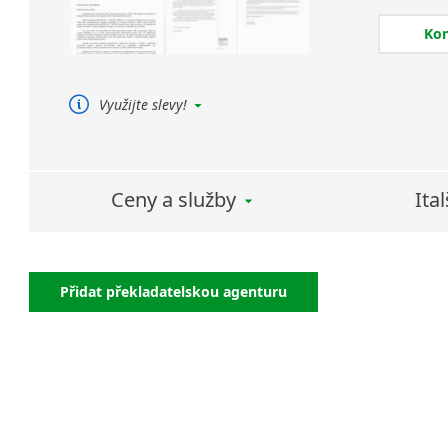
společnos
Ko
terminol
jsou atri
úspěšného
Využijte slevy!
Strojový překlad + posteditace
(úspora Vašich nákladů)
Používáme software
TRADOS – zvlášť vysoká
Ceny a služby
Ita
úspora nákladů v případě
opakovaného překladu
podobných dokumentů
Přidat překladatelskou agenturu