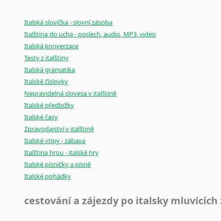
Italská slovíčka - slovní zásoba
Italština do ucha - poslech, audio, MP3, video
Italská konverzace
Testy z italštiny
Italská gramatika
Italské číslovky
Nepravidelná slovesa v italštině
Italské předložky
Italské časy
Zpravodajství v italštině
Italské vtipy - zábava
Italština hrou - italské hry
Italské písničky a písně
Italské pohádky
cestování a zájezdy po italsky mluvících