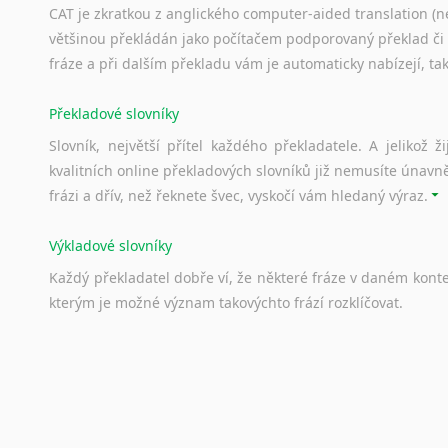
CAT je zkratkou z anglického computer-aided translation (ne
většinou překládán jako počítačem podporovaný překlad či
fráze a při dalším překladu vám je automaticky nabízejí, ta
Překladové slovníky
Slovník, největší přítel každého překladatele. A jelikož
kvalitních online překladových slovníků již nemusíte únavn
frázi a dřív, než řeknete švec, vyskočí vám hledaný výraz.
Výkladové slovníky
Každý
překladatel
dobře
ví,
že
některé
fráze
v
daném
kont
kterým
je
možné
význam
takovýchto
frází
rozklíčovat.
Srovnávací slovníky
Úkolem
srovnávacích
slovníků
je
vyhledat
vhodná
synony
vždy
po
ruce.