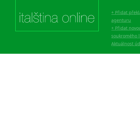
+ Přidat přek
agenturu
+ Přidat novo
soukromého l
Aktuálnost ú