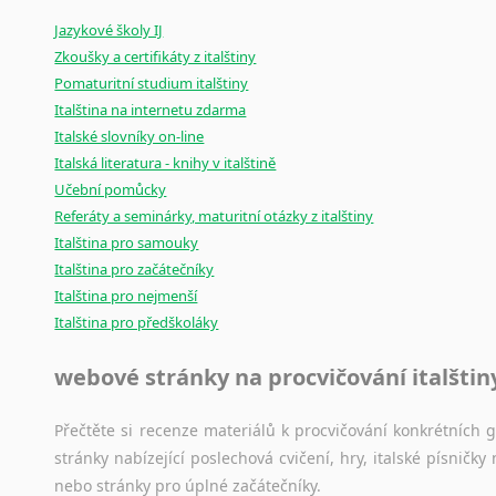
Mix
pomůcek,
jež
mají
potenciál
pomoci
překladateli
v
je
Jazykové školy IJ
poradny
a
pravidla
pravopisu
nebo
stylistické
příručky.
Zkoušky a certifikáty z italštiny
Pomaturitní studium italštiny
Italština na internetu zdarma
Italské slovníky on-line
Italská literatura - knihy v italštině
Učební pomůcky
Referáty a seminárky, maturitní otázky z italštiny
Italština pro samouky
Italština pro začátečníky
Italština pro nejmenší
Italština pro předškoláky
webové stránky na procvičování italštin
Přečtěte si recenze materiálů k procvičování konkrétních gra
stránky nabízející poslechová cvičení, hry, italské písni
nebo stránky pro úplné začátečníky.