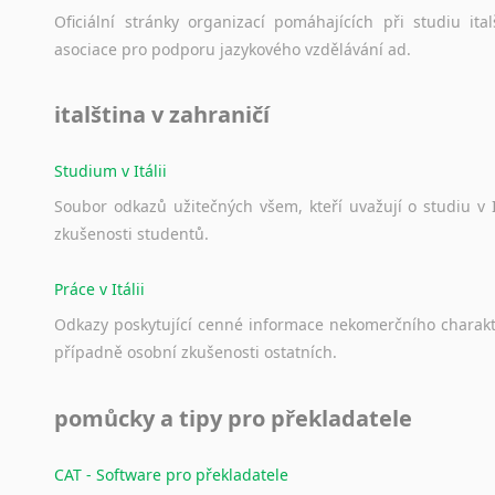
Oficiální
stránky
organizací
pomáhajících
při
studiu
ital
asociace
pro
podporu
jazykového
vzdělávání
ad.
italština v zahraničí
Studium v Itálii
Soubor
odkazů
užitečných
všem,
kteří
uvažují
o
studiu
v
zkušenosti
studentů.
Práce v Itálii
Odkazy
poskytující
cenné
informace
nekomerčního
charak
případně
osobní
zkušenosti
ostatních.
pomůcky a tipy pro překladatele
CAT - Software pro překladatele