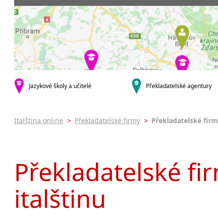
Praha 3
Soudní tlu
Praha 4
Praha 5
krajská města
Brno
Ostrava
Hradec Králové
Jazykové školy a učitelé
Překladatelské agentury
Zlín
Jihlava
malá města podle abecedy
Italština online
>
Překladatelské firmy
>
Překladatelské firm
Brandýs nad Labem-Stará
Boleslav
Citonice
Překladatelské firm
Dačice
Příbram
italštinu
Roudnice nad Labem