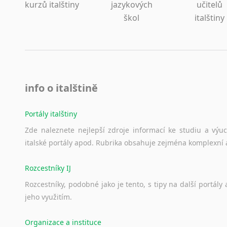
kurzů italštiny
jazykových
učitelů
škol
italštiny
info o italštině
Portály italštiny
Zde
naleznete
nejlepší
zdroje
informací
ke
studiu
a
výu
italské
portály
apod.
Rubrika
obsahuje
zejména
komplexní
Rozcestníky IJ
Rozcestníky,
podobné
jako
je
tento,
s
tipy
na
další
portály
jeho
využitím.
Organizace a instituce