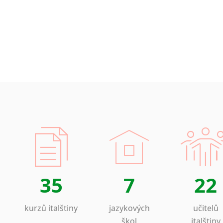
35
7
22
kurzů italštiny
jazykových
učitelů
škol
italštiny