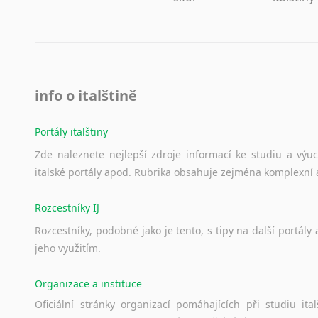
info o italštině
Portály italštiny
Zde
naleznete
nejlepší
zdroje
informací
ke
studiu
a
výu
italské
portály
apod.
Rubrika
obsahuje
zejména
komplexní
Rozcestníky IJ
Rozcestníky,
podobné
jako
je
tento,
s
tipy
na
další
portály
jeho
využitím.
Organizace a instituce
Oficiální
stránky
organizací
pomáhajících
při
studiu
ital