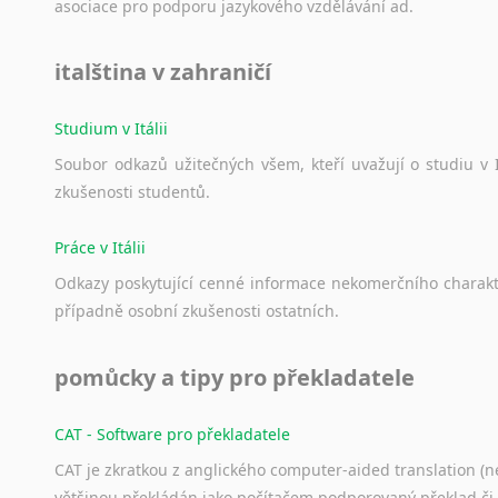
asociace
pro
podporu
jazykového
vzdělávání
ad.
italština v zahraničí
Studium v Itálii
Soubor
odkazů
užitečných
všem,
kteří
uvažují
o
studiu
v
zkušenosti
studentů.
Práce v Itálii
Odkazy
poskytující
cenné
informace
nekomerčního
charak
případně
osobní
zkušenosti
ostatních.
pomůcky a tipy pro překladatele
CAT - Software pro překladatele
CAT je zkratkou z anglického computer-aided translation (ne
většinou překládán jako počítačem podporovaný překlad či