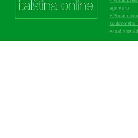
+ Přidat přek
agenturu
+ Přidat novo
soukromého l
Aktuálnost ú