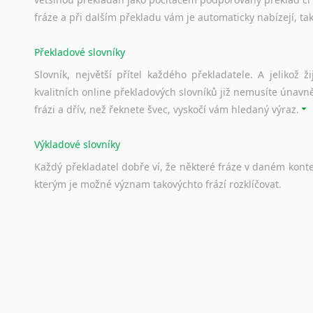
fráze a při dalším překladu vám je automaticky nabízejí, ta
Překladové slovníky
Slovník, největší přítel každého překladatele. A jelikož
kvalitních online překladových slovníků již nemusíte únavn
frázi a dřív, než řeknete švec, vyskočí vám hledaný výraz.
Výkladové slovníky
Každý
překladatel
dobře
ví,
že
některé
fráze
v
daném
kont
kterým
je
možné
význam
takovýchto
frází
rozklíčovat.
Srovnávací slovníky
Úkolem
srovnávacích
slovníků
je
vyhledat
vhodná
synony
vždy
po
ruce.
Korektory pravopisu pro překladatele