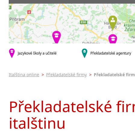
Praha 3
Soudní tlu
Praha 4
Praha 5
Praha 8
krajská města
Brno
Ostrava
Jazykové školy a učitelé
Překladatelské agentury
Hradec Králové
Zlín
Jihlava
Italština online
>
Překladatelské firmy
>
Překladatelské fir
malá města podle abecedy
Brandýs nad Labem-Stará
Boleslav
Překladatelské fir
Citonice
Dačice
italštinu
Příbram
Roudnice nad Labem