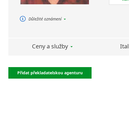
překlady 
Důležité oznámení
Soudní překlady poskytuji pouze pro
italštinu.
Ceny a služby
Ita
Přidat překladatelskou agenturu