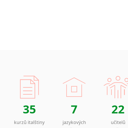
Islandština
Japonština
Jidiš
Kašmírština
Katalánština
Kazaština
Kečuánština
Kmérština
Konžština
Korejština
Korsičtina
Kumykština
Kurdština
Kyrgyzština
35
7
22
Laoština
Laponština
kurzů italštiny
jazykových
učitelů
Latina