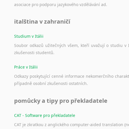
Norština
asociace
pro
podporu
jazykového
vzdělávání
ad.
Novořečtina
Oromština
italština v zahraničí
Páli
Pandžábština
Studium v Itálii
Paštunština
Perština
Soubor
odkazů
užitečných
všem,
kteří
uvažují
o
studiu
v
Portugalština
zkušenosti
studentů.
Retorománština
Práce v Itálii
Romština
Rumunština
Odkazy
poskytující
cenné
informace
nekomerčního
charak
Sanskrt
případně
osobní
zkušenosti
ostatních.
Sinhalština
Slovinština
pomůcky a tipy pro překladatele
Somálština
Sóština
CAT - Software pro překladatele
Srbština
CAT je zkratkou z anglického computer-aided translation (ne
Staroslověnština