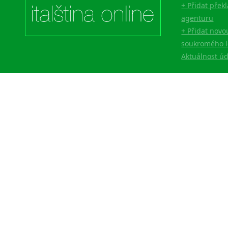
+ Přidat přek
Lingala
agenturu
Litevština
+ Přidat novo
Lotyšština
soukromého l
Luba
Aktuálnost ú
Makedonština
Malajština
Malgaština
Malinština
Maltština
Maorština
Megrelština
Moldavština
Mongolština
Nepálština
Nilosaharské jazyky
Nizozemština
Norština