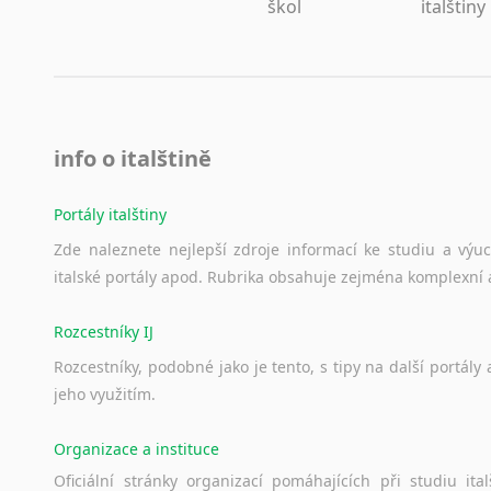
škol
italštiny
Lezginština
Lingala
Litevština
Lotyšština
Luba
Makedonština
info o italštině
Malajština
Malgaština
Portály italštiny
Malinština
Zde
naleznete
nejlepší
zdroje
informací
ke
studiu
a
výu
Maltština
italské
portály
apod.
Rubrika
obsahuje
zejména
komplexní
Maorština
Megrelština
Rozcestníky IJ
Moldavština
Rozcestníky,
podobné
jako
je
tento,
s
tipy
na
další
portály
Mongolština
jeho
využitím.
Nepálština
Nilosaharské jazyky
Organizace a instituce
Nizozemština
Oficiální
stránky
organizací
pomáhajících
při
studiu
ital