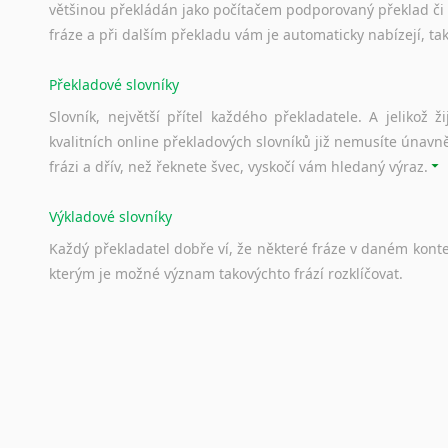
většinou překládán jako počítačem podporovaný překlad či
Svahilština
fráze a při dalším překladu vám je automaticky nabízejí, ta
Švédština
Tádžičtina
Překladové slovníky
Tahitština
Slovník, největší přítel každého překladatele. A jelikož
Tamilština
kvalitních online překladových slovníků již nemusíte únavn
Tatarština
frázi a dřív, než řeknete švec, vyskočí vám hledaný výraz.
Thajština
Tibetština
Výkladové slovníky
Tigriňňa
Každý
překladatel
dobře
ví,
že
některé
fráze
v
daném
kont
Turečtina
kterým
je
možné
význam
takovýchto
frází
rozklíčovat.
Turkménština
Ujgurština
Urdština
Srovnávací slovníky
Uzbečtina
Úkolem
srovnávacích
slovníků
je
vyhledat
vhodná
synony
Vietnamština
vždy
po
ruce.
Wolof
Znakový jazyk
Korektory pravopisu pro překladatele