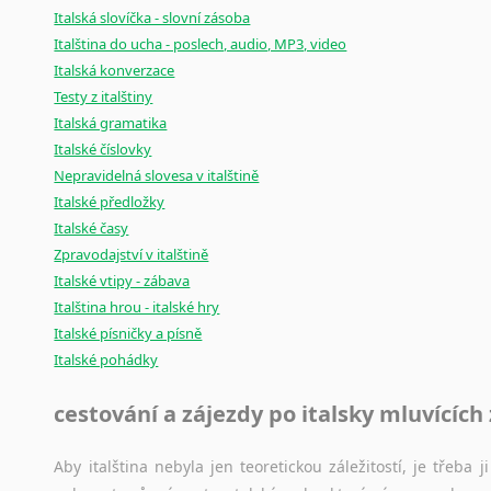
Černohorština
Italská slovíčka - slovní zásoba
Dánština
Italština do ucha - poslech, audio, MP3, video
Darí
Italská konverzace
Esperanto
Testy z italštiny
Estonština
Italská gramatika
Faerština
Italské číslovky
Fidžijština
Nepravidelná slovesa v italštině
Filipínské jazyky
Italské předložky
Italské časy
Finština
Zpravodajství v italštině
Fulbština
Italské vtipy - zábava
Gaelština
Italština hrou - italské hry
Gruzínština
Italské písničky a písně
Hebrejština
Italské pohádky
Hindština
Chorvatština
cestování a zájezdy po italsky mluvících
Indonéština
Irština
Aby italština nebyla jen teoretickou záležitostí, je třeba j
Islandština