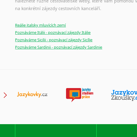
naleznete různé cestovatelské weby, které vám pomohou vy
Japonština
na konkrétní zájezdy cestovních kanceláří.
Jidiš
Kašmírština
Reálie italsky mluvících zemí
Katalánština
Poznáváme Itálii - poznávací zájezdy Itálie
Kazaština
Poznáváme Sicilii - poznávací zájezdy Sicílie
Kečuánština
Poznáváme Sardinii - poznávací zájezdy Sardinie
Kmérština
Konžština
Korejština
Korsičtina
Kumykština
Kurdština
Kyrgyzština
Laoština
Laponština
Latina
Lezginština