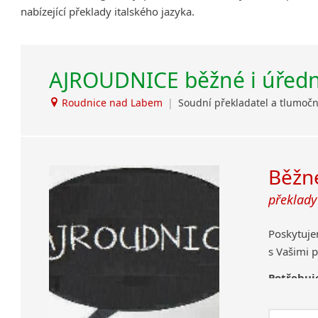
nabízející překlady italského jazyka.
Amharština
Arabština
Aramejština
AJROUDNICE běžné i úřední
Arménština
Avarština
Roudnice nad Labem
|
Soudní překladatel a tlumoč
Azerbajdžánština
Bambarština
Bantuské jazyky
Barmština
Běžné
Baskičtina
překlady
Běloruština
Bengálština
Poskytuje
Bosenština
s Vašimi 
Bulharština
Burjatština
Potřebuj
Čagatajské jazyky
nám Vaše
Čečenština
Vyhotov