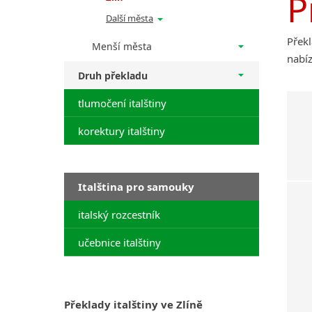
P
Další města
Překl
Menší města
nabíz
Druh překladu
tlumočení italštiny
korektury italštiny
Italština pro samouky
italský rozcestník
učebnice italštiny
Překlady italštiny ve Zlíně