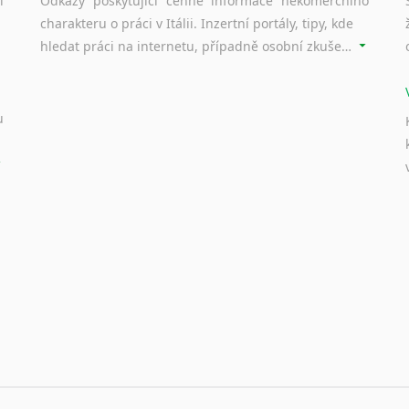
í
Odkazy poskytující cenné informace nekomerčního
Nepálština
charakteru o práci v Itálii. Inzertní portály, tipy, kde
Nilosaharské jazyky
hledat práci na internetu, případně osobní zkušenosti ostatních.
Nizozemština
Norština
Novořečtina
u
Oromština
Páli
Pandžábština
Paštunština
Perština
Portugalština
Retorománština
Romština
Rumunština
Sanskrt
Sinhalština
Slovinština
Somálština