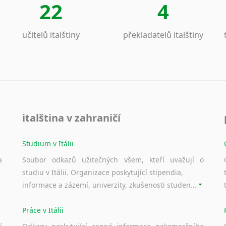
22
4
Laoština
Laponština
Latina
učitelů italštiny
překladatelů italštiny
Lezginština
Lingala
Litevština
Lotyšština
Luba
Makedonština
italština v zahraničí
Malajština
Malgaština
Studium v Itálii
Malinština
a
Soubor odkazů užitečných všem, kteří uvažují o
Maltština
studiu v Itálii. Organizace poskytující stipendia,
Maorština
informace a zázemí, univerzity, zkušenosti studentů.
Megrelština
Moldavština
Práce v Itálii
Mongolština