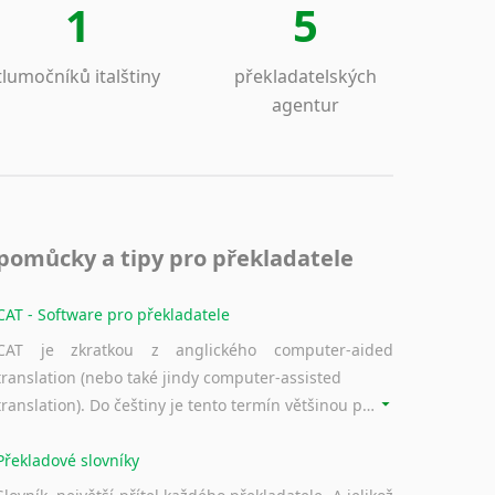
1
5
tlumočníků italštiny
překladatelských
agentur
pomůcky a tipy pro překladatele
CAT - Software pro překladatele
CAT je zkratkou z anglického computer-aided
translation (nebo také jindy computer-assisted
translation). Do češtiny je tento termín většinou překládán jako počítačem podporovaný překlad či překlad podporovaný počítačem. Nástroje CAT ukládají překládané fráze a při dalším překladu vám je automaticky nabízejí, takže se již nemusíte zdržovat s jejich dalším překládáním.
Překladové slovníky