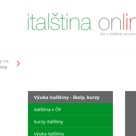
y na
tiny
Výuka italštiny - školy, kurzy
italština v ČR
kurzy italštiny
výuka italštiny