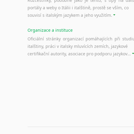
Rozcestníky, podobné jako je tento, s tipy na dalš
portály a weby o Itálii i italštině, prostě se vším, co
souvisí s italským jazykem a jeho využitím.
Organizace a instituce
Oficiální stránky organizací pomáhajících při studi
italštiny, práci v italsky mluvících zemích, jazykové
certifikační autority, asociace pro podporu jazykového vzdělávání ad.