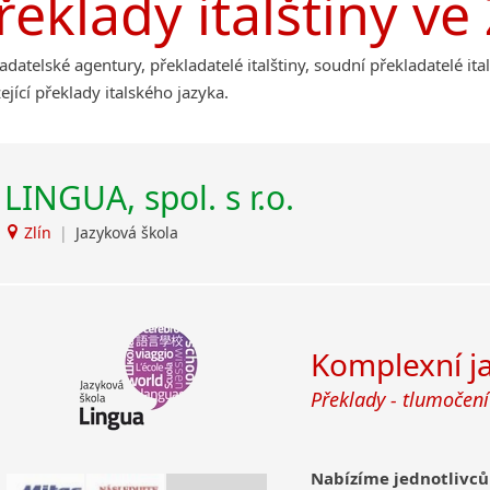
řeklady italštiny ve 
Afrikánština
Roudnice nad Labem
Ajmarština
Akebu
adatelské agentury, překladatelé italštiny, soudní překladatelé ita
Albánština
ející překlady italského jazyka.
Amharština
Arabština
Aramejština
LINGUA, spol. s r.o.
Arménština
Avarština
Zlín
|
Jazyková škola
Azerbajdžánština
Bambarština
Bantuské jazyky
Barmština
Komplexní j
Baskičtina
Překlady - tlumočení
Běloruština
Bengálština
Bosenština
Nabízíme jednotlivců
Bulharština