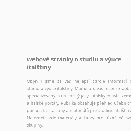
webové stránky o studiu a výuce
italštiny
Objevili jsme za vás nejlepší zdroje informací 
studiu a výuce italštiny. Máme pro vás recenze web
specializovaných na italský jazyk, italsky mluvící zem
a italské portály. Rubrika obsahuje přehled učebníc
pomůcek z italštiny a materiálů pro studium italštiny
Naleznete zde materiály a kurzy pro různé věkov
skupiny.