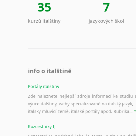
35
7
kurzů italštiny
jazykových škol
info o italštině
Portály italštiny
Zde naleznete nejlepší zdroje informací ke studiu 
výuce italštiny, weby specializované na italský jazyk,
italsky mluvící země, italské portály apod. Rubrika obsahuje zejména komplexní a maximálně kvalitní stránky využitelné ke studiu italštiny.
Rozcestníky IJ