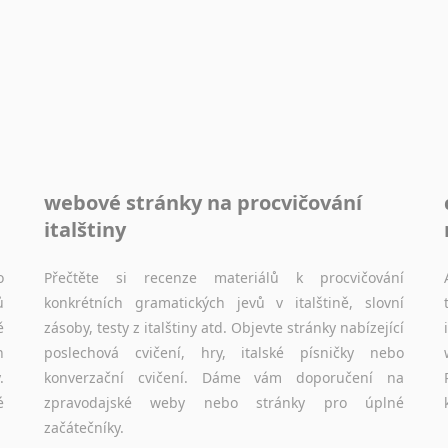
Sóština
Srbština
Staroslověnština
Svahilština
Švédština
Tádžičtina
Tahitština
webové stránky na procvičování
Tamilština
italštiny
Tatarština
Thajština
o
Přečtěte si recenze materiálů k procvičování
Tibetština
ů
konkrétních gramatických jevů v italštině, slovní
Tigriňňa
ě
zásoby, testy z italštiny atd. Objevte stránky nabízející
Turečtina
h
poslechová cvičení, hry, italské písničky nebo
Turkménština
.
konverzační cvičení. Dáme vám doporučení na
Ujgurština
é
zpravodajské weby nebo stránky pro úplné
Urdština
začátečníky.
Uzbečtina