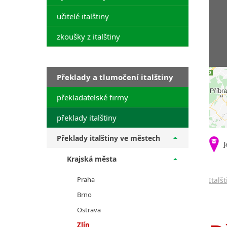
učitelé italštiny
zkoušky z italštiny
Překlady a tlumočení italštiny
překladatelské firmy
překlady italštiny
Překlady italštiny ve městech
J
Krajská města
Praha
Italš
Brno
Ostrava
Zlín