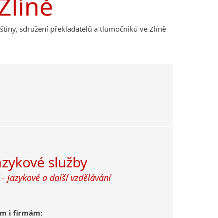
Zlíně
lštiny, sdružení překladatelů a tlumočníků ve Zlíně
azykové služby
 - jazykové a další vzdělávání
m i firmám: