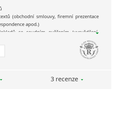
ů
textů (obchodní smlouvy, firemní prezentace
espondence apod.)
dokladů se soudním ověřením (vysvědčení,
odné listy, výpisy z rejstříku trestů, výpisy
řední žádost, apod.)
textů
3 recenze