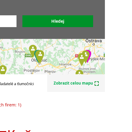
Překladatelé italštiny
iny
Soudní překladatelé italštiny
tiny
Sdružení překladatelů a
alštiny
tlumočníků
tiny
y
y
lštiny
nek -
Zobrazit celou mapu
ladatelé a tlumočníci
h firem: 1)