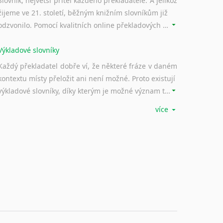
Slovník, největší přítel každého překladatele. A jelikož
žijeme ve 21. století, běžným knižním slovníkům již
odzvonilo. Pomocí kvalitních online překladových slovníků již nemusíte únavně listovat alfabetickým schématem uspořádání, stačí napsat vstupní frázi a dřív, než řeknete švec, vyskočí vám hledaný výraz.
Výkladové slovníky
Každý překladatel dobře ví, že některé fráze v daném
kontextu místy přeložit ani není možné. Proto existují
výkladové slovníky, díky kterým je možné význam takovýchto frází rozklíčovat.
více
Srovnávací slovníky
Úkolem srovnávacích slovníků je vyhledat vhodná
synonyma v daném kontextu, aby měl překladatel
široké možnosti záměny slov vždy po ruce.
Korektory pravopisu pro překladatele
Každý dělá chyby a překlepy a kdo tvrdí, že ne, neříká
pravdu. Překladatelé dneška na rozdíl od svých