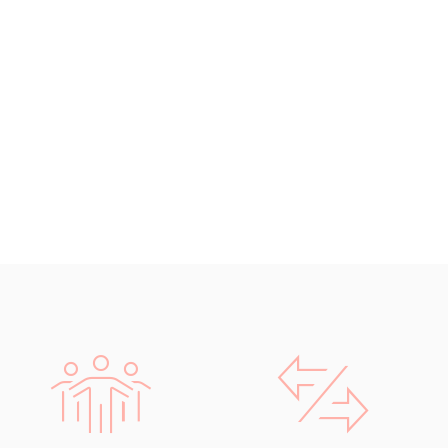
Chorvatština
Indonéština
Irština
Islandština
Japonština
Jidiš
Kašmírština
Katalánština
Kazaština
Kečuánština
Kmérština
Konžština
Korejština
Korsičtina
Kumykština
Kurdština
Kyrgyzština