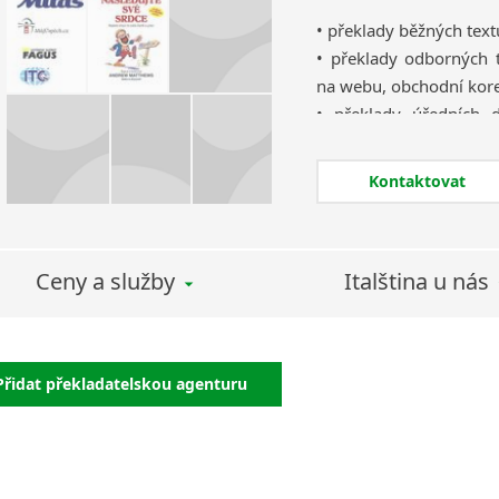
Burjatština
• překlady běžných text
Čagatajské jazyky
• překlady odborných 
Čečenština
na webu, obchodní kor
Černohorština
• překlady úředních 
Dánština
diplomy, certifikáty, r
Darí
z obchodního registru ú
Kontaktovat
• překlady uměleckých 
Esperanto
Estonština
Faerština
Ceny a služby
Italština u nás
Fidžijština
Filipínské jazyky
Finština
Fulbština
Přidat překladatelskou agenturu
Gaelština
Gruzínština
Hebrejština
Hindština