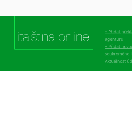
+ Přidat přek
agenturu
+ Přidat novo
soukromého l
Aktuálnost ú