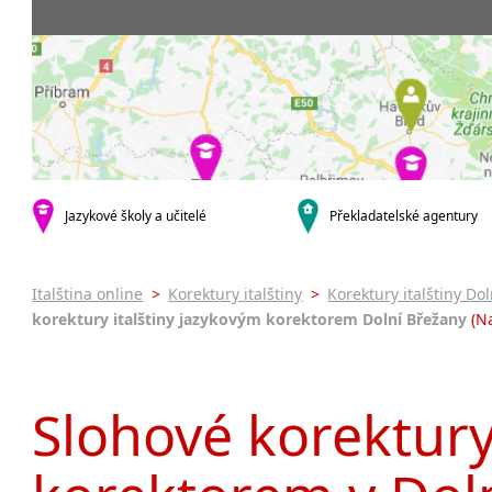
Praha 8
krajská města
Jihlava
malá města podle
abecedy
Dačice
Jazykové školy a učitelé
Překladatelské agentury
Italština online
>
Korektury italštiny
>
Korektury italštiny Do
korektury italštiny jazykovým korektorem Dolní Břežany
(Na
Slohové korektury