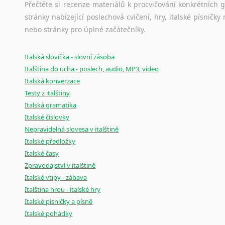
Přečtěte si recenze materiálů k procvičování konkrétních gra
stránky nabízející poslechová cvičení, hry, italské písni
nebo stránky pro úplné začátečníky.
Italská slovíčka - slovní zásoba
Italština do ucha - poslech, audio, MP3, video
Italská konverzace
Testy z italštiny
Italská gramatika
Italské číslovky
Nepravidelná slovesa v italštině
Italské předložky
Italské časy
Zpravodajství v italštině
Italské vtipy - zábava
Italština hrou - italské hry
Italské písničky a písně
Italské pohádky