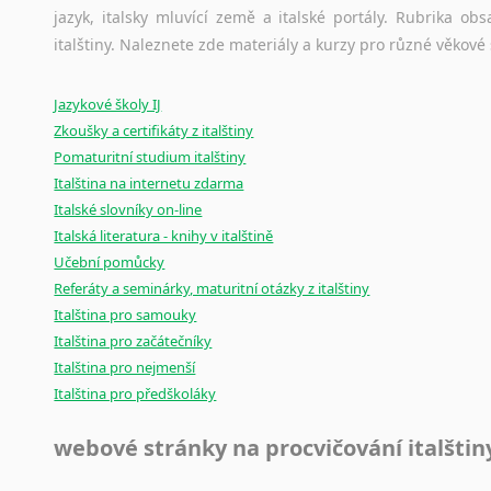
jazyk, italsky mluvící země a italské portály. Rubrika o
Ostatní pomůcky pro překladatele
italštiny. Naleznete zde materiály a kurzy pro různé věkové
Mix
pomůcek,
jež
mají
potenciál
pomoci
překladateli
v
je
Jazykové školy IJ
poradny
a
pravidla
pravopisu
nebo
stylistické
příručky.
Zkoušky a certifikáty z italštiny
Pomaturitní studium italštiny
Italština na internetu zdarma
Italské slovníky on-line
Italská literatura - knihy v italštině
Učební pomůcky
Referáty a seminárky, maturitní otázky z italštiny
Italština pro samouky
Italština pro začátečníky
Italština pro nejmenší
Italština pro předškoláky
webové stránky na procvičování italštin