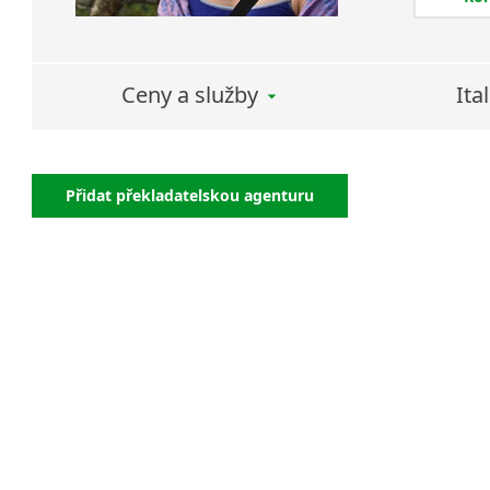
partnerů?
Chcete na
I v tomto
Ceny a služby
Ita
Přidat překladatelskou agenturu