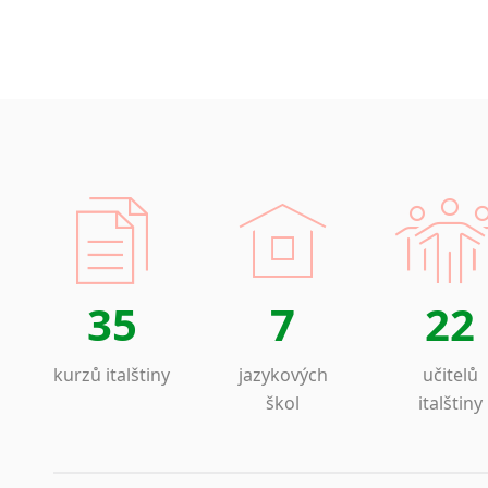
35
7
22
kurzů italštiny
jazykových
učitelů
škol
italštiny