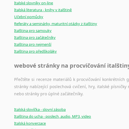
Italské slovníky on-line
Italská literatura - knihy v italštině
Učební pomůcky
Referáty a seminárky, maturitní otázky z italštiny
Italština pro samouky
Italština pro začátečníky
Italština pro nejmenší
Italština pro předškoláky
webové stránky na procvičování italštin
Přečtěte si recenze materiálů k procvičování konkrétních gra
stránky nabízející poslechová cvičení, hry, italské písni
nebo stránky pro úplné začátečníky.
Italská slovíčka - slovní zásoba
Italština do ucha - poslech, audio, MP3, video
Italská konverzace