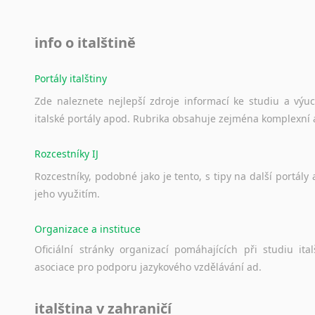
info o italštině
Portály italštiny
Zde
naleznete
nejlepší
zdroje
informací
ke
studiu
a
výu
italské
portály
apod.
Rubrika
obsahuje
zejména
komplexní
Rozcestníky IJ
Rozcestníky,
podobné
jako
je
tento,
s
tipy
na
další
portály
jeho
využitím.
Organizace a instituce
Oficiální
stránky
organizací
pomáhajících
při
studiu
ital
asociace
pro
podporu
jazykového
vzdělávání
ad.
italština v zahraničí