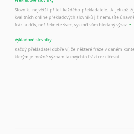
Překladové slovníky
Slovník, největší přítel každého překladatele. A jelikož
kvalitních online překladových slovníků již nemusíte únavn
frázi a dřív, než řeknete švec, vyskočí vám hledaný výraz.
Výkladové slovníky
Každý
překladatel
dobře
ví,
že
některé
fráze
v
daném
kont
kterým
je
možné
význam
takovýchto
frází
rozklíčovat.
Srovnávací slovníky
Úkolem
srovnávacích
slovníků
je
vyhledat
vhodná
synony
vždy
po
ruce.
Korektory pravopisu pro překladatele
Každý dělá chyby a překlepy a kdo tvrdí, že ne, neříká p
využití moderního softwaru, jenž pravopisné, gramatické n
automaticky opravit.