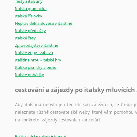
Testy z italštiny
Italská gramatika
Italské číslovky
Nepravidelná slovesa v italštině
Italské předložky
Italské časy
Zpravodajství v italštině
Italské vtipy - zábava
Italština hrou - italské hry
Italské písničky a písně
Italské pohádky
cestování a zájezdy po italsky mluvících
Aby italština nebyla jen teoretickou záležitostí, je třeba j
naleznete různé cestovatelské weby, které vám pomohou vy
na konkrétní zájezdy cestovních kanceláří.
Reálie italsky mluvících zemí