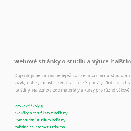
Rady a návody pro překladatele
Toužíte započít překladatelskou dráhu, ale nevíte, jak na 
raději kvůli osobnímu perfekcionismu, vlastnosti každému p
raději zkontrolovat? V takovém případě jste na správném mí
Jazykové korpusy
webové stránky o studiu a výuce italšti
Jazykový korpus je elektronický soubor autentických tex
korpusů, jež umožňují třeba vyhledávání slov a slovních spo
původního zdroje textu.
Objevili jsme za vás nejlepší zdroje informací o studiu a
jazyk, italsky mluvící země a italské portály. Rubrika o
Ostatní pomůcky pro překladatele
italštiny. Naleznete zde materiály a kurzy pro různé věkové
Mix
pomůcek,
jež
mají
potenciál
pomoci
překladateli
v
je
Jazykové školy IJ
poradny
a
pravidla
pravopisu
nebo
stylistické
příručky.
Zkoušky a certifikáty z italštiny
Pomaturitní studium italštiny
Italština na internetu zdarma