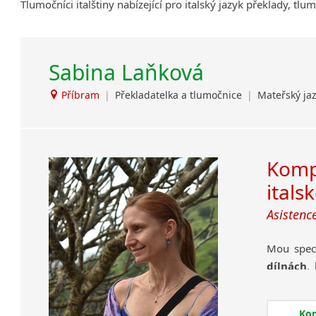
Tlumočníci italštiny nabízející pro italský jazyk překlady, tl
Sabina Laňková
Příbram
|
Překladatelka a tlumočnice
|
Mateřský jaz
Komp
itals
Asistenc
Mou speci
dílnách
,
rychlost 
Potřebuj
Ko