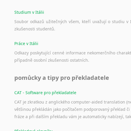
Studium v Itálii
Soubor
odkazů
užitečných
všem,
kteří
uvažují
o
studiu
v
zkušenosti
studentů.
Práce v Itálii
Odkazy
poskytující
cenné
informace
nekomerčního
charak
případně
osobní
zkušenosti
ostatních.
pomůcky a tipy pro překladatele
CAT - Software pro překladatele
CAT je zkratkou z anglického computer-aided translation (ne
většinou překládán jako počítačem podporovaný překlad či
fráze a při dalším překladu vám je automaticky nabízejí, ta