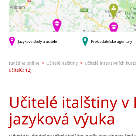
Praha 7
Online 
Praha 9
Skype k
krajská města
kurzy s v
Brno
Pomatur
Plzeň
Letní k
Jazykové školy a učitelé
Překladatelské agentury
Intenzi
specifick
Konverz
Italština online
>
Učitelé italštiny
>
Učitelé intenzivních kurzů
Italšti
učitelů: 12)
Učitelé italštiny v
jazyková výuka
Vyberte si vhodného učitele italštiny podle jeho doporučení 