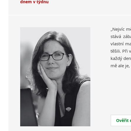
dnem v týdnu
„Nejvíc m
stává záb
vlastní ma
těšili. Př
každý den
mě ale je,
Ověřit