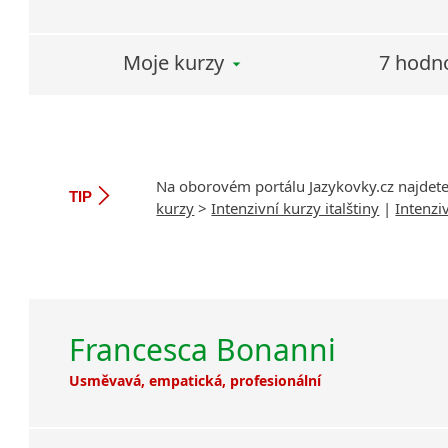
Moje kurzy
7 hodn
Na oborovém portálu Jazykovky.cz najdet
TIP
kurzy
>
Intenzivní kurzy italštiny
|
Intenzi
Francesca Bonanni
Usměvavá, empatická, profesionální