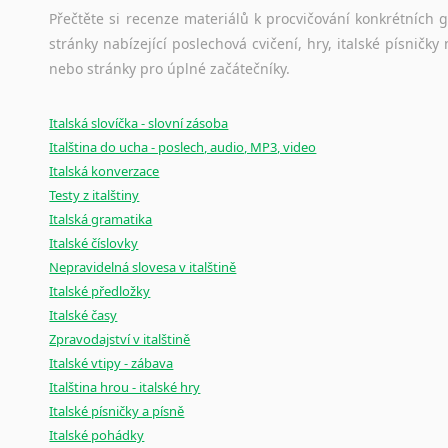
Přečtěte si recenze materiálů k procvičování konkrétních gra
stránky nabízející poslechová cvičení, hry, italské písni
nebo stránky pro úplné začátečníky.
Italská slovíčka - slovní zásoba
Italština do ucha - poslech, audio, MP3, video
Italská konverzace
Testy z italštiny
Italská gramatika
Italské číslovky
Nepravidelná slovesa v italštině
Italské předložky
Italské časy
Zpravodajství v italštině
Italské vtipy - zábava
Italština hrou - italské hry
Italské písničky a písně
Italské pohádky