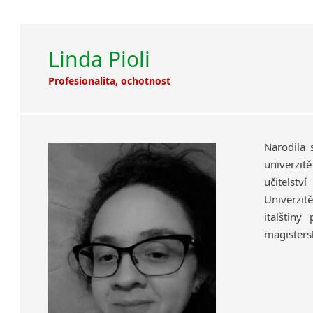
Linda Pioli
Profesionalita, ochotnost
Narodila 
univerzit
učitelst
Univerzit
italštiny
magistersk