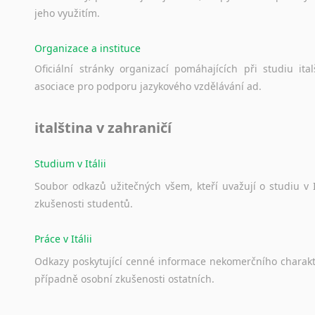
jeho
využitím.
Organizace a instituce
Oficiální
stránky
organizací
pomáhajících
při
studiu
ital
asociace
pro
podporu
jazykového
vzdělávání
ad.
italština v zahraničí
Studium v Itálii
Soubor
odkazů
užitečných
všem,
kteří
uvažují
o
studiu
v
zkušenosti
studentů.
Práce v Itálii
Odkazy
poskytující
cenné
informace
nekomerčního
charak
případně
osobní
zkušenosti
ostatních.