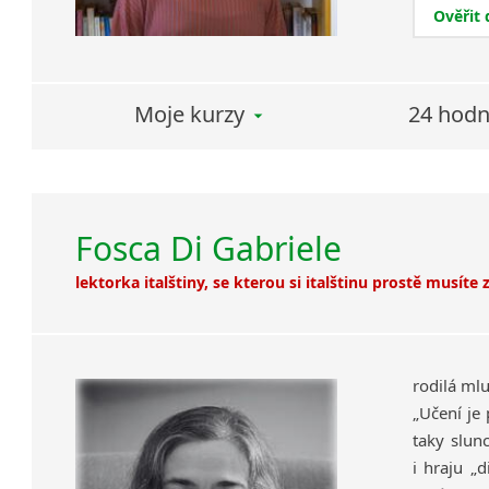
Ověřit
Moje kurzy
24 hodn
Fosca Di Gabriele
lektorka italštiny, se kterou si italštinu prostě musíte
rodilá mlu
„Učení je
taky slun
i hraju „