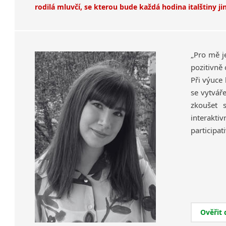
rodilá mluvčí, se kterou bude každá hodina italštiny ji
„Pro mě j
pozitivně 
Při výuce 
se vytváře
zkoušet 
interakti
participat
Ověřit