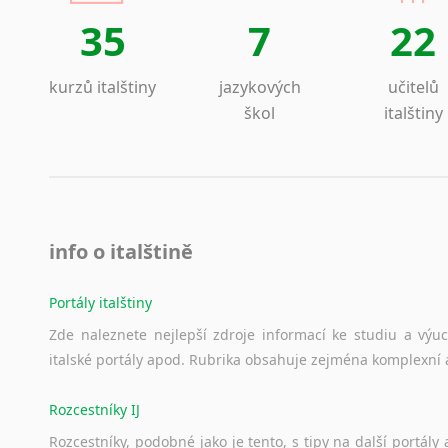
35
7
22
kurzů italštiny
jazykových
učitelů
škol
italštiny
info o italštině
Portály italštiny
Zde
naleznete
nejlepší
zdroje
informací
ke
studiu
a
výu
italské
portály
apod.
Rubrika
obsahuje
zejména
komplexní
Rozcestníky IJ
Rozcestníky,
podobné
jako
je
tento,
s
tipy
na
další
portály