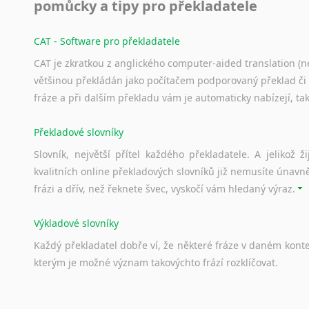
pomůcky a tipy pro překladatele
CAT - Software pro překladatele
CAT je zkratkou z anglického computer-aided translation (ne
většinou překládán jako počítačem podporovaný překlad či
fráze a při dalším překladu vám je automaticky nabízejí, ta
Překladové slovníky
Slovník, největší přítel každého překladatele. A jelikož
kvalitních online překladových slovníků již nemusíte únavn
frázi a dřív, než řeknete švec, vyskočí vám hledaný výraz.
Výkladové slovníky
Každý
překladatel
dobře
ví,
že
některé
fráze
v
daném
kont
kterým
je
možné
význam
takovýchto
frází
rozklíčovat.
Srovnávací slovníky