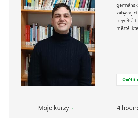
germánský
zabývajíc
největší 
městě, kte
Ověřit
Moje kurzy
4 hodn