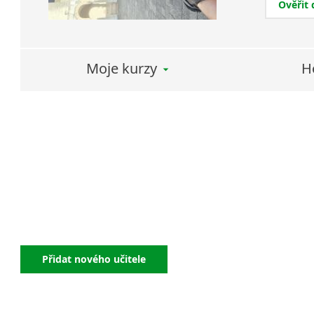
Ověřit
Moje kurzy
H
Přidat nového učitele