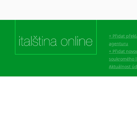
+ Přidat přek
agenturu
+ Přidat novo
soukromého l
Aktuálnost ú