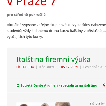
v Praze 7
pro středně pokročilé
Aktuálně vypsané veřejné skupinové kurzy italštiny nabízen
studentů; vždy k danému druhu kurzu italštiny v příslušné j
vyučujících tyto kurzy.
Italština firemní výuka
Fir-ITA-SDA
|
Kód kurzu
05.12.2025
|
Poslední aktua
Società Dante Alighieri - specialista na italštinu
|
Už 20 let