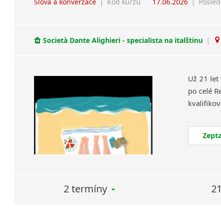
Slova a konverzace
|
Kód kurzu
17.06.2026
|
Posled
Società Dante Alighieri - specialista na italštinu
|
Už 21 let
po celé R
Zepta
2 termíny
21