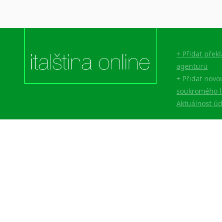
+ Přidat přek
agenturu
+ Přidat novo
soukromého l
Aktuálnost ú