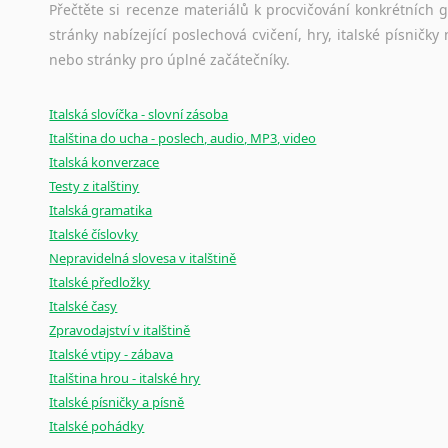
Přečtěte si recenze materiálů k procvičování konkrétních gra
stránky nabízející poslechová cvičení, hry, italské písni
nebo stránky pro úplné začátečníky.
Italská slovíčka - slovní zásoba
Italština do ucha - poslech, audio, MP3, video
Italská konverzace
Testy z italštiny
Italská gramatika
Italské číslovky
Nepravidelná slovesa v italštině
Italské předložky
Italské časy
Zpravodajství v italštině
Italské vtipy - zábava
Italština hrou - italské hry
Italské písničky a písně
Italské pohádky