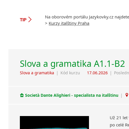
Na oborovém portálu Jazykovky.cz najdet
TIP
>
Kurzy italštiny Praha
Slova a gramatika A1.1-B2
Slova a gramatika
|
Kód kurzu
17.06.2026
|
Posledn
Società Dante Alighieri - specialista na italštinu
|
Už 21 let
po celé R