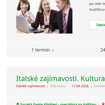
po celé re
Zepta
1 termín
24
Italské zajímavosti. Kultur
Italské zajímavosti
|
Kód kurzu
17.06.2026
|
Posled
Società Dante Alighieri - specialista na italštinu
|