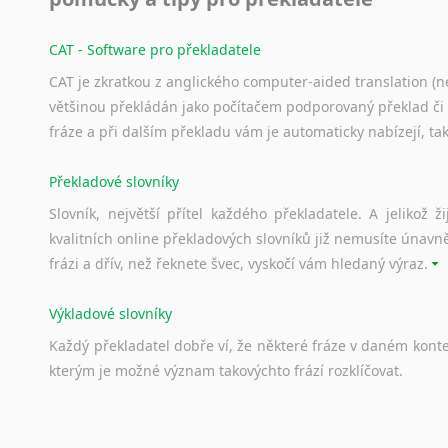
CAT - Software pro překladatele
CAT je zkratkou z anglického computer-aided translation (ne
většinou překládán jako počítačem podporovaný překlad či
fráze a při dalším překladu vám je automaticky nabízejí, ta
Překladové slovníky
Slovník, největší přítel každého překladatele. A jelikož
kvalitních online překladových slovníků již nemusíte únavn
frázi a dřív, než řeknete švec, vyskočí vám hledaný výraz.
Výkladové slovníky
Každý
překladatel
dobře
ví,
že
některé
fráze
v
daném
kont
kterým
je
možné
význam
takovýchto
frází
rozklíčovat.
Srovnávací slovníky