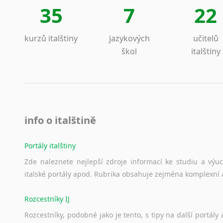
35
7
22
kurzů italštiny
jazykových
učitelů
škol
italštiny
info o italštině
Portály italštiny
Zde
naleznete
nejlepší
zdroje
informací
ke
studiu
a
výu
italské
portály
apod.
Rubrika
obsahuje
zejména
komplexní
Rozcestníky IJ
Rozcestníky,
podobné
jako
je
tento,
s
tipy
na
další
portály