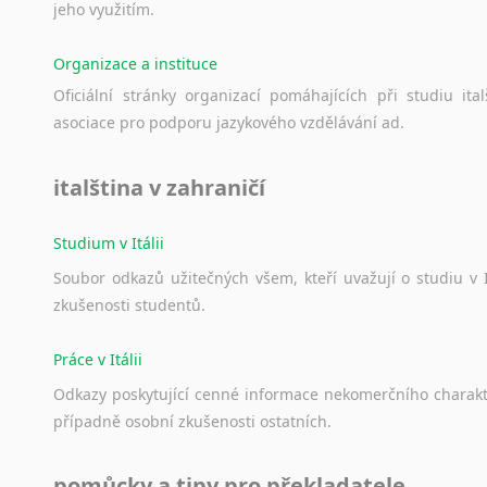
jeho
využitím.
Organizace a instituce
Oficiální
stránky
organizací
pomáhajících
při
studiu
ital
asociace
pro
podporu
jazykového
vzdělávání
ad.
italština v zahraničí
Studium v Itálii
Soubor
odkazů
užitečných
všem,
kteří
uvažují
o
studiu
v
zkušenosti
studentů.
Práce v Itálii
Odkazy
poskytující
cenné
informace
nekomerčního
charak
případně
osobní
zkušenosti
ostatních.
pomůcky a tipy pro překladatele