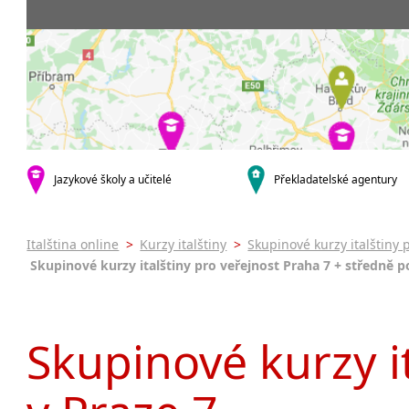
Praha 5
3-4 hodiny týdně
Dopolední
Pomaturi
Praha 7
9-14 hodin týdně
Odpolední
kurzy s ve
Praha 9
20 a více hodin týdně
Večerní (z
Online k
Praha 10
Noční (od
Letní kur
krajská města
Celodenní
Intenzivn
Brno
specifické
Plzeň
Italština
malá města podle abecedy
Jazykové školy a učitelé
Překladatelské agentury
Konverza
Most
Italština online
>
Kurzy italštiny
>
Skupinové kurzy italštiny 
Skupinové kurzy italštiny pro veřejnost Praha 7 + středně po
Skupinové kurzy it