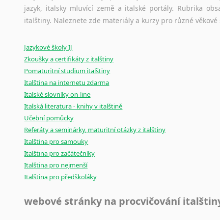
jazyk, italsky mluvící země a italské portály. Rubrika o
Ostatní pomůcky pro překladatele
italštiny. Naleznete zde materiály a kurzy pro různé věkové
Mix
pomůcek,
jež
mají
potenciál
pomoci
překladateli
v
je
Jazykové školy IJ
poradny
a
pravidla
pravopisu
nebo
stylistické
příručky.
Zkoušky a certifikáty z italštiny
Pomaturitní studium italštiny
Italština na internetu zdarma
Italské slovníky on-line
Italská literatura - knihy v italštině
Učební pomůcky
Referáty a seminárky, maturitní otázky z italštiny
Italština pro samouky
Italština pro začátečníky
Italština pro nejmenší
Italština pro předškoláky
webové stránky na procvičování italštin