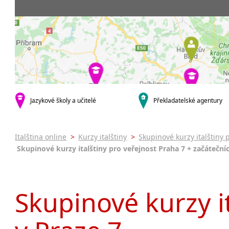
Praha 5
3-4 hodiny týdně
Dopolední
Pomaturi
Praha 7
9-14 hodin týdně
Odpolední
kurzy s ve
Praha 9
20 a více hodin týdně
Večerní (z
Online k
Praha 10
Noční (od
Letní kur
krajská města
Celodenní
Intenzivn
Brno
specifické
Plzeň
Italština
malá města podle abecedy
Jazykové školy a učitelé
Překladatelské agentury
Konverza
Most
Italština online
>
Kurzy italštiny
>
Skupinové kurzy italštiny 
Skupinové kurzy italštiny pro veřejnost Praha 7 + začátečníc
Skupinové kurzy it