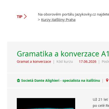
Na oborovém portálu Jazykovky.cz najdet
TIP
>
Kurzy italštiny Praha
Gramatika a konverzace A
Gramat a konverzace
|
Kód kurzu
17.06.2026
|
Posl
Società Dante Alighieri - specialista na italštinu
|
Už 21 let
po celé R