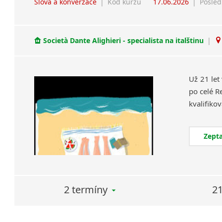
Slova a konverzace
|
Kód kurzu
17.06.2026
|
Posled
Società Dante Alighieri - specialista na italštinu
|
Už 21 let
po celé R
Zepta
2 termíny
21