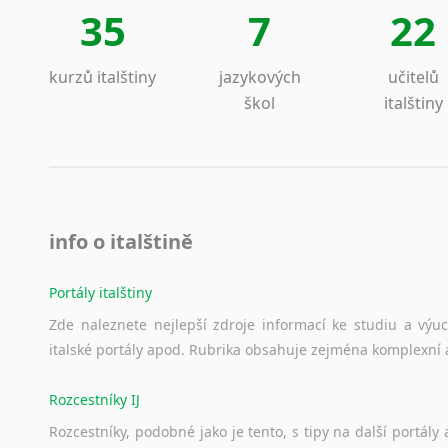
35
7
22
kurzů italštiny
jazykových
učitelů
škol
italštiny
info o italštině
Portály italštiny
Zde
naleznete
nejlepší
zdroje
informací
ke
studiu
a
výu
italské
portály
apod.
Rubrika
obsahuje
zejména
komplexní
Rozcestníky IJ
Rozcestníky,
podobné
jako
je
tento,
s
tipy
na
další
portály