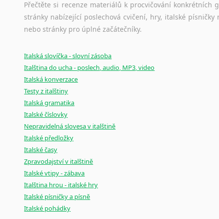
Přečtěte si recenze materiálů k procvičování konkrétních gra
stránky nabízející poslechová cvičení, hry, italské písni
nebo stránky pro úplné začátečníky.
Italská slovíčka - slovní zásoba
Italština do ucha - poslech, audio, MP3, video
Italská konverzace
Testy z italštiny
Italská gramatika
Italské číslovky
Nepravidelná slovesa v italštině
Italské předložky
Italské časy
Zpravodajství v italštině
Italské vtipy - zábava
Italština hrou - italské hry
Italské písničky a písně
Italské pohádky