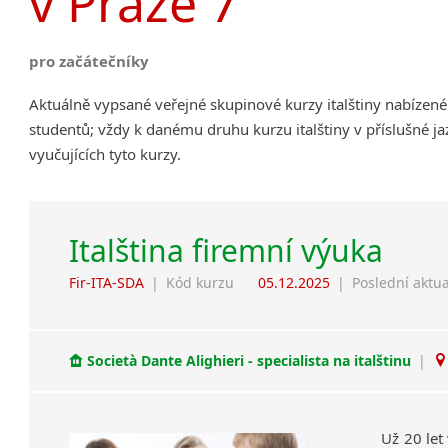
v Praze 7
pro začátečníky
Aktuálně vypsané veřejné skupinové kurzy italštiny nabízen
studentů; vždy k danému druhu kurzu italštiny v příslušné j
vyučujících tyto kurzy.
Italština firemní výuka
Fir-ITA-SDA
|
Kód kurzu
05.12.2025
|
Poslední aktua
Società Dante Alighieri - specialista na italštinu
|
Už 20 let