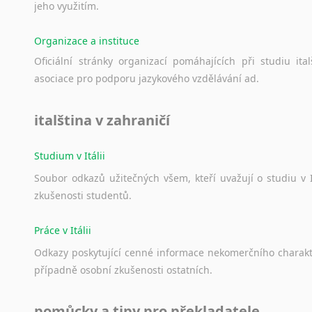
jeho
využitím.
Organizace a instituce
Oficiální
stránky
organizací
pomáhajících
při
studiu
ital
asociace
pro
podporu
jazykového
vzdělávání
ad.
italština v zahraničí
Studium v Itálii
Soubor
odkazů
užitečných
všem,
kteří
uvažují
o
studiu
v
zkušenosti
studentů.
Práce v Itálii
Odkazy
poskytující
cenné
informace
nekomerčního
charak
případně
osobní
zkušenosti
ostatních.
pomůcky a tipy pro překladatele