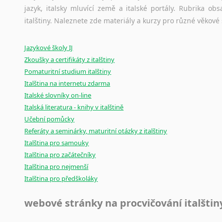
jazyk, italsky mluvící země a italské portály. Rubrika o
Ostatní pomůcky pro překladatele
italštiny. Naleznete zde materiály a kurzy pro různé věkové
Mix
pomůcek,
jež
mají
potenciál
pomoci
překladateli
v
je
Jazykové školy IJ
poradny
a
pravidla
pravopisu
nebo
stylistické
příručky.
Zkoušky a certifikáty z italštiny
Pomaturitní studium italštiny
Italština na internetu zdarma
Italské slovníky on-line
Italská literatura - knihy v italštině
Učební pomůcky
Referáty a seminárky, maturitní otázky z italštiny
Italština pro samouky
Italština pro začátečníky
Italština pro nejmenší
Italština pro předškoláky
webové stránky na procvičování italštin