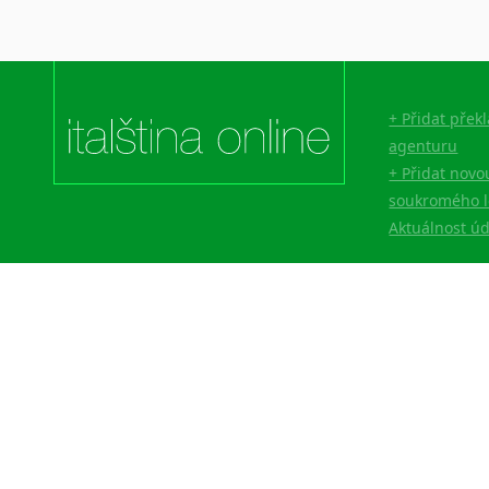
+ Přidat přek
agenturu
+ Přidat novo
soukromého l
Aktuálnost ú