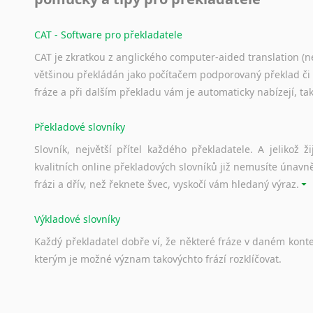
CAT - Software pro překladatele
CAT je zkratkou z anglického computer-aided translation (ne
většinou překládán jako počítačem podporovaný překlad či
fráze a při dalším překladu vám je automaticky nabízejí, ta
Překladové slovníky
Slovník, největší přítel každého překladatele. A jelikož
kvalitních online překladových slovníků již nemusíte únavn
frázi a dřív, než řeknete švec, vyskočí vám hledaný výraz.
Výkladové slovníky
Každý
překladatel
dobře
ví,
že
některé
fráze
v
daném
kont
kterým
je
možné
význam
takovýchto
frází
rozklíčovat.
Srovnávací slovníky