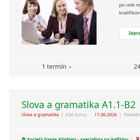
po celé re
Zepta
1 termín
24
Slova a gramatika A1.1-B2
Slova a gramatika
|
Kód kurzu
17.06.2026
|
Posledn
Società Dante Alighieri - specialista na italštinu
|