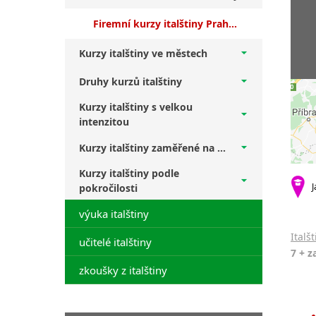
Firemní kurzy italštiny Praha 7 + začátečníci
Kurzy italštiny ve městech
Druhy kurzů italštiny
Kurzy italštiny s velkou
intenzitou
Kurzy italštiny zaměřené na ...
Kurzy italštiny podle
J
pokročilosti
výuka italštiny
Italš
učitelé italštiny
7 + z
zkoušky z italštiny