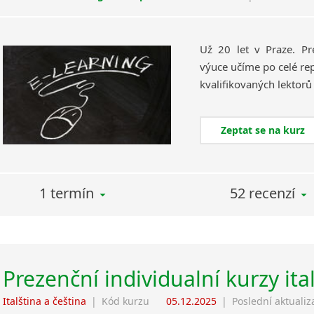
Už 20 let v Praze. Pr
výuce učíme po celé rep
Zeptat se na kurz
1 termín
52 recenzí
Prezenční individualní kurzy ita
Italština a čeština
|
Kód kurzu
05.12.2025
|
Poslední aktualiz