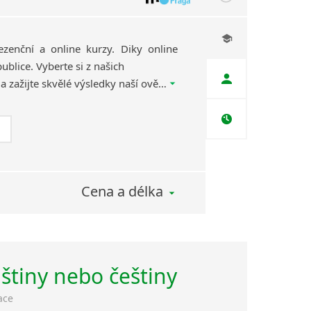
ezenční a online kurzy. Diky online
ublice. Vyberte si z našich
kvalifikovaných lektorů a zažijte skvělé výsledky naší ověřené výukové metody, díky které se naučíte jazyk efektivně, rychle a zábavnou formou.
Cena a délka
lštiny nebo češtiny
ace