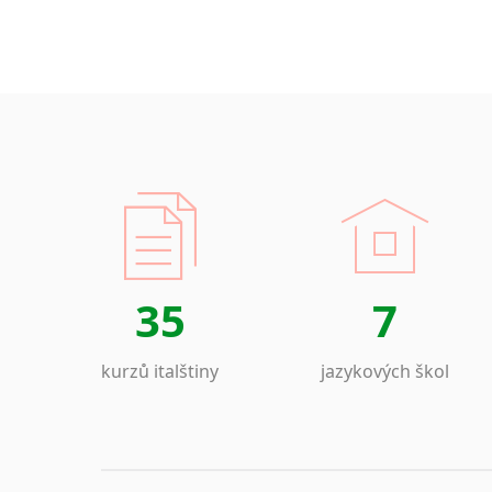
35
7
kurzů italštiny
jazykových škol