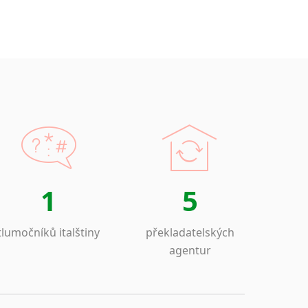
1
5
tlumočníků italštiny
překladatelských
agentur