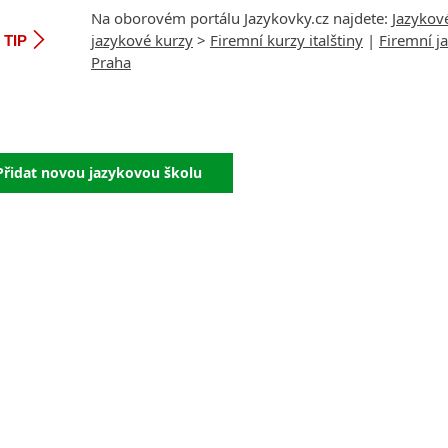
Na oborovém portálu Jazykovky.cz najdete:
Jazykov
jazykové kurzy
>
Firemní kurzy italštiny
|
Firemní j
TIP
Praha
Přidat novou jazykovou školu