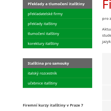
F
Překlady a tlumočení italštiny
překladatelské firmy
pro 
překlady italštiny
Aktuá
tlumočení italštiny
stude
jazyk
korektury italštiny
Italština pro samouky
italský rozcestník
učebnice italštiny
Firemní kurzy italštiny v Praze 7