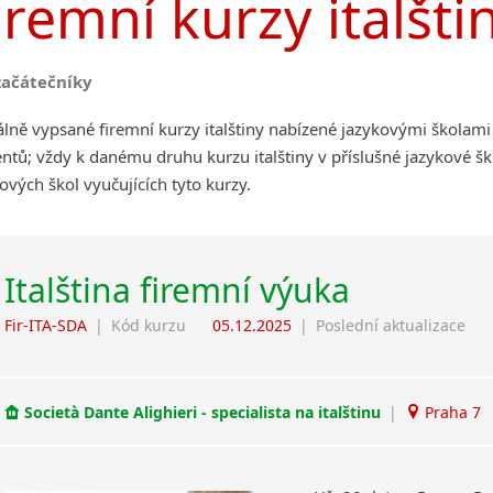
iremní kurzy italšti
začátečníky
lně vypsané firemní kurzy italštiny nabízené jazykovými školami
ntů; vždy k danému druhu kurzu italštiny v příslušné jazykové š
ových škol vyučujících tyto kurzy.
Italština firemní výuka
Fir-ITA-SDA
|
Kód kurzu
05.12.2025
|
Poslední aktualizace
Società Dante Alighieri - specialista na italštinu
|
Praha 7