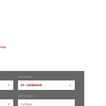
Pokročilost
A1 - Začátečník
-- vyberte pokročilost --
Klíčové slovo
zů
kurz je pro studenty
pokročilosti