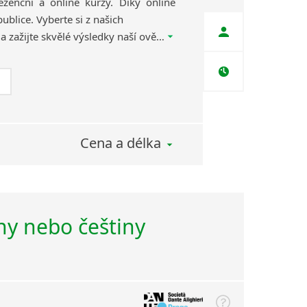
ezenční a online kurzy. Diky online
ublice. Vyberte si z našich
kvalifikovaných lektorů a zažijte skvělé výsledky naší ověřené výukové metody, díky které se naučíte italský efektivně, rychle a zábavnou formou.
Cena a délka
iny nebo češtiny