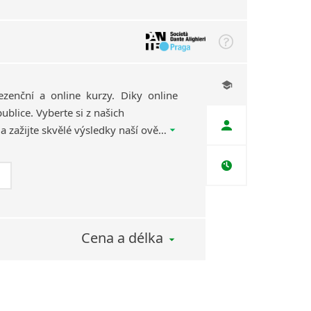
ezenční a online kurzy. Diky online
ublice. Vyberte si z našich
kvalifikovaných lektorů a zažijte skvělé výsledky naší ověřené výukové metody, díky které se naučíte jazyk efektivně, rychle a zábavnou formou.
Cena a délka