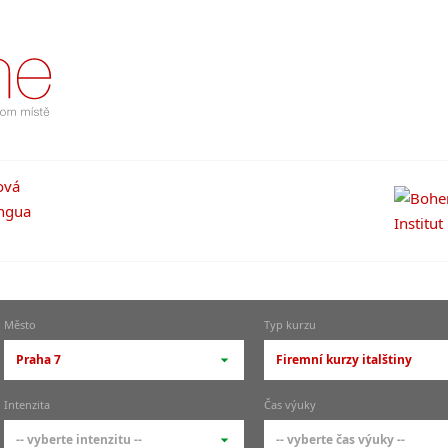
Město
Typ kurzu
Praha 7
Firemní kurzy italštiny
-- vyberte město --
-- vyberte typ --
Intenzita
Čas výuky
pražské městské části
základní členění kur
-- vyberte intenzitu --
-- vyberte čas výuky --