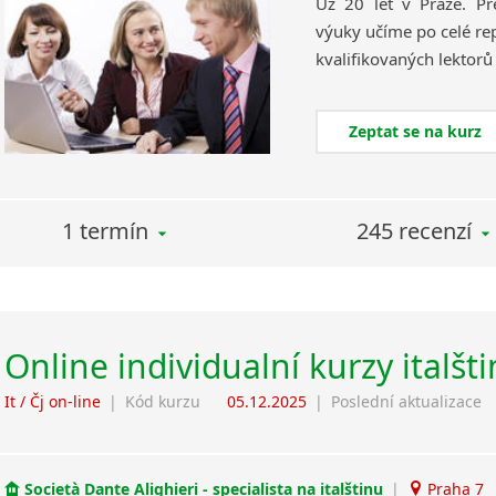
Už 20 let v Praze. Pr
výuky učíme po celé rep
Zeptat se na kurz
1 termín
245 recenzí
Online individualní kurzy italšt
It / Čj on-line
|
Kód kurzu
05.12.2025
|
Poslední aktualizace
Società Dante Alighieri - specialista na italštinu
|
Praha 7