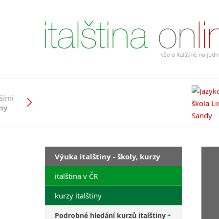
pšími
iny
Výuka italštiny - školy, kurzy
italština v ČR
kurzy italštiny
Podrobné hledání kurzů italštiny