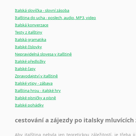
Italská slovíčka - slovní zásoba
Italština do ucha - poslech, audio, MP3, video
Italská konverzace
Testy z italštiny
Italská gramatika
Italské číslovky
Nepravidelná slovesa v italštině
Italské předložky
Italské časy
Zpravodajství v italštině
Italské vtipy - zábava
Italština hrou - italské hry
Italské písničky a písně
Italské pohádky
cestování a zájezdy po italsky mluvících
Aby italština nebyla jen teoretickou záležitostí, je třeba j