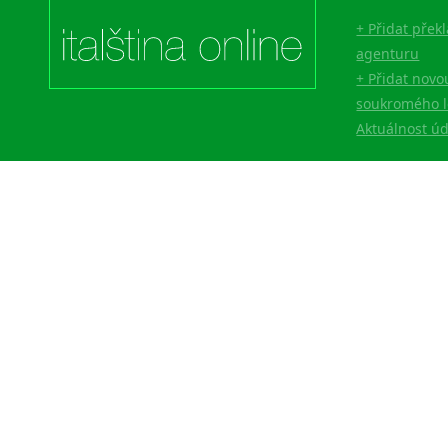
+ Přidat přek
agenturu
+ Přidat novo
soukromého l
Aktuálnost ú