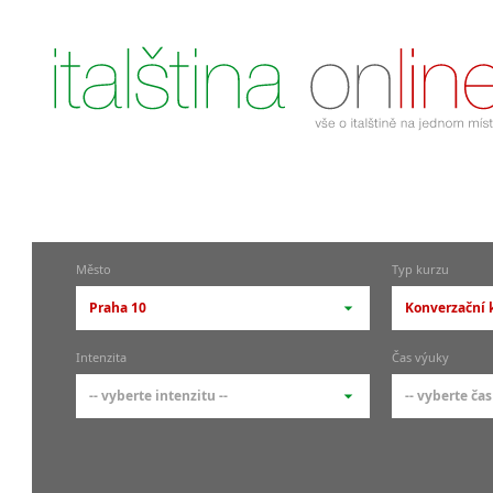
Město
Typ kurzu
Praha 10
Konverzační k
-- vyberte město --
-- vyberte 
Intenzita
Čas výuky
pražské městské části
základní 
-- vyberte intenzitu --
-- vyberte čas
Praha
Kurzy i
skupin
Praha 1
-- vyberte intenzitu --
-- vyberte
Individ
Praha 4
1-2 hodiny týdně
Ranní (zač
Firemní