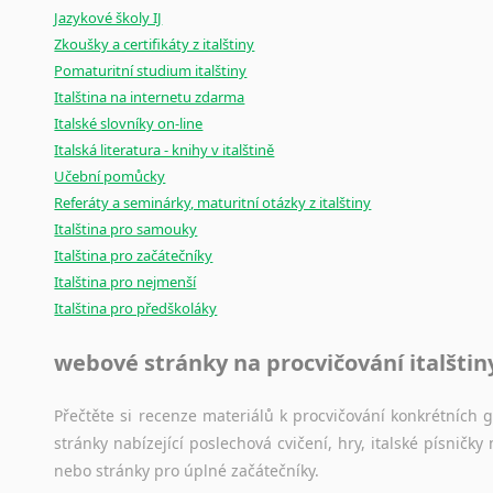
Jazykové školy IJ
poradny
a
pravidla
pravopisu
nebo
stylistické
příručky.
Zkoušky a certifikáty z italštiny
Pomaturitní studium italštiny
Italština na internetu zdarma
Italské slovníky on-line
Italská literatura - knihy v italštině
Učební pomůcky
Referáty a seminárky, maturitní otázky z italštiny
Italština pro samouky
Italština pro začátečníky
Italština pro nejmenší
Italština pro předškoláky
webové stránky na procvičování italštin
Přečtěte si recenze materiálů k procvičování konkrétních gra
stránky nabízející poslechová cvičení, hry, italské písni
nebo stránky pro úplné začátečníky.