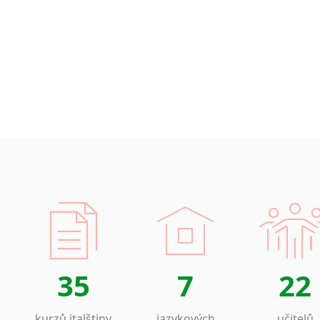
35
7
22
kurzů italštiny
jazykových
učitelů