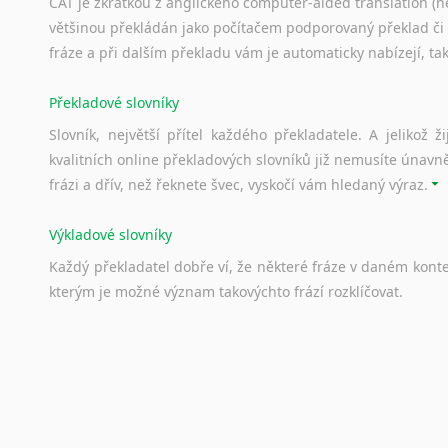
CAT je zkratkou z anglického computer-aided translation (ne
většinou překládán jako počítačem podporovaný překlad či
fráze a při dalším překladu vám je automaticky nabízejí, ta
Překladové slovníky
Slovník, největší přítel každého překladatele. A jelikož
kvalitních online překladových slovníků již nemusíte únavn
frázi a dřív, než řeknete švec, vyskočí vám hledaný výraz.
Výkladové slovníky
Každý
překladatel
dobře
ví,
že
některé
fráze
v
daném
kont
kterým
je
možné
význam
takovýchto
frází
rozklíčovat.
Srovnávací slovníky
Úkolem
srovnávacích
slovníků
je
vyhledat
vhodná
synony
vždy
po
ruce.