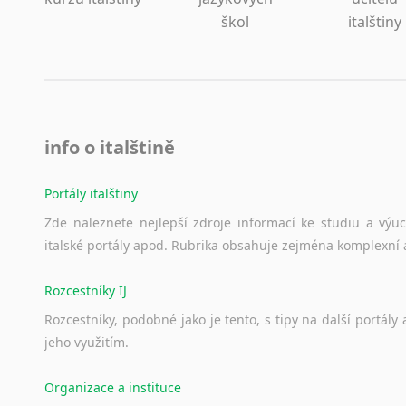
škol
italštiny
info o italštině
Portály italštiny
Zde
naleznete
nejlepší
zdroje
informací
ke
studiu
a
výu
italské
portály
apod.
Rubrika
obsahuje
zejména
komplexní
Rozcestníky IJ
Rozcestníky,
podobné
jako
je
tento,
s
tipy
na
další
portály
jeho
využitím.
Organizace a instituce