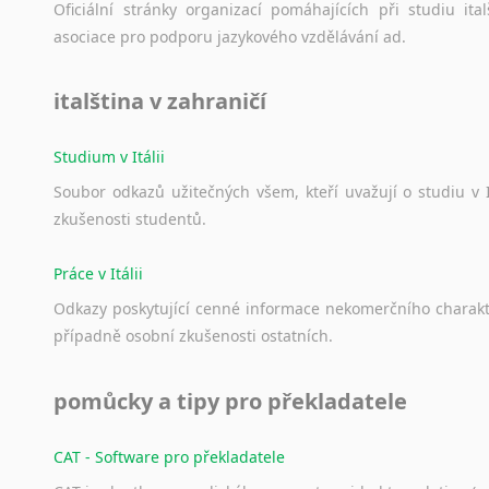
Oficiální
stránky
organizací
pomáhajících
při
studiu
ital
asociace
pro
podporu
jazykového
vzdělávání
ad.
italština v zahraničí
Studium v Itálii
Soubor
odkazů
užitečných
všem,
kteří
uvažují
o
studiu
v
zkušenosti
studentů.
Práce v Itálii
Odkazy
poskytující
cenné
informace
nekomerčního
charak
případně
osobní
zkušenosti
ostatních.
pomůcky a tipy pro překladatele
CAT - Software pro překladatele