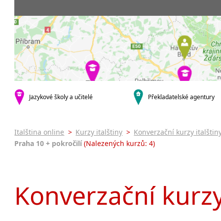
Praha 5
3-4 hodiny týdně
Dopolední
Pomatur
Praha 7
9-14 hodin týdně
Odpolední
kurzy s v
Praha 9
20 a více hodin týdně
Večerní (z
Online 
Praha 10
Noční (od
Letní k
krajská města
Celodenní
Intenzi
Brno
specifick
Plzeň
Italšti
malá města podle abecedy
Jazykové školy a učitelé
Překladatelské agentury
Konverz
Most
Italština online
>
Kurzy italštiny
>
Konverzační kurzy italštin
Praha 10 + pokročilí
(Nalezených kurzů: 4)
Konverzační kurzy 