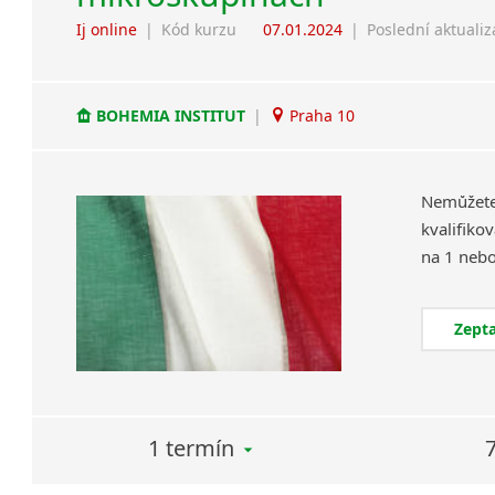
Ij online
|
Kód kurzu
07.01.2024
|
Poslední aktuali
BOHEMIA INSTITUT
|
Praha 10
Nemůžet
kvalifiko
Zepta
1 termín