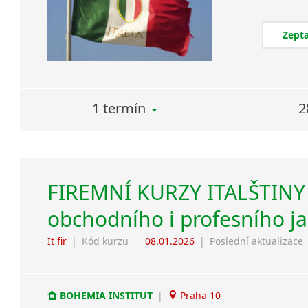
Zepta
1 termín
2
FIREMNÍ KURZY ITALŠTINY 
obchodního i profesního j
It fir
|
Kód kurzu
08.01.2026
|
Poslední aktualizace
BOHEMIA INSTITUT
|
Praha 10