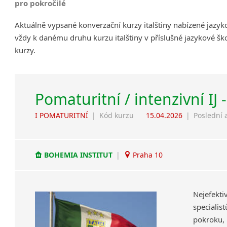
pro pokročilé
Aktuálně vypsané konverzační kurzy italštiny nabízené jazy
vždy k danému druhu kurzu italštiny v příslušné jazykové šk
kurzy.
Pomaturitní / intenzivní IJ 
I POMATURITNÍ
|
Kód kurzu
15.04.2026
|
Poslední 
BOHEMIA INSTITUT
|
Praha 10
Nejefekt
specialis