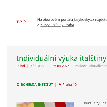
Na oborovém portálu Jazykovky.cz najdet
TIP
>
Kurzy italštiny Praha
Individuální výuka italštiny
It ind
|
Kód kurzu
25.04.2025
|
Poslední aktualizac
BOHEMIA INSTITUT
|
Praha 10
Kurz šitý na