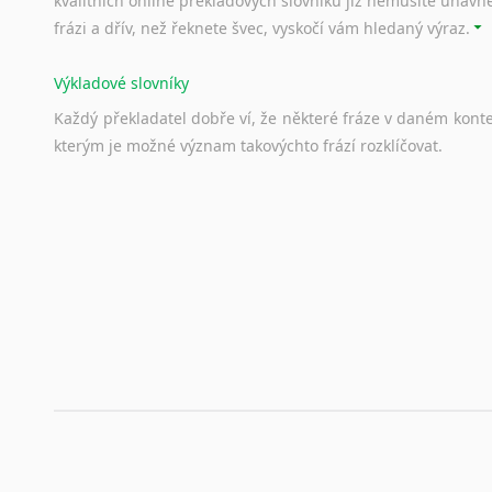
kvalitních online překladových slovníků již nemusíte únavn
frázi a dřív, než řeknete švec, vyskočí vám hledaný výraz.
Výkladové slovníky
Každý
překladatel
dobře
ví,
že
některé
fráze
v
daném
kont
kterým
je
možné
význam
takovýchto
frází
rozklíčovat.
Srovnávací slovníky
Úkolem
srovnávacích
slovníků
je
vyhledat
vhodná
synony
vždy
po
ruce.
Korektory pravopisu pro překladatele
Každý dělá chyby a překlepy a kdo tvrdí, že ne, neříká p
využití moderního softwaru, jenž pravopisné, gramatické n
automaticky opravit.
Rady a návody pro překladatele