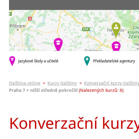
Praha 5
3-4 hodiny týdně
Dopolední
Pomatur
Praha 7
9-14 hodin týdně
Odpolední
kurzy s v
Praha 9
20 a více hodin týdně
Večerní (z
Online 
Praha 10
Noční (od
Letní k
krajská města
Celodenní
Intenzi
Brno
specifick
Plzeň
Italšti
malá města podle abecedy
Jazykové školy a učitelé
Překladatelské agentury
Konverz
Most
Italština online
>
Kurzy italštiny
>
Konverzační kurzy italštin
Praha 7 + nižší středně pokročilí
(Nalezených kurzů: 6)
Konverzační kurzy 