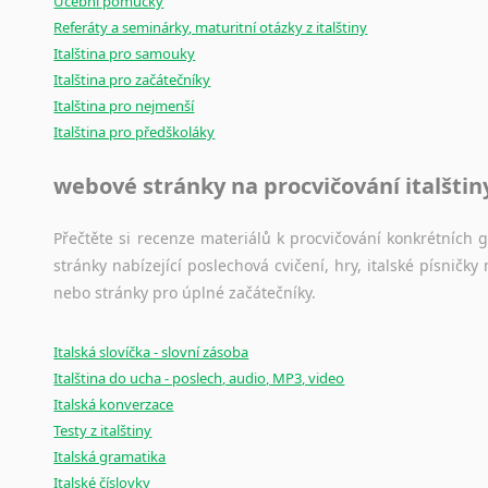
Učební pomůcky
Referáty a seminárky, maturitní otázky z italštiny
Italština pro samouky
Italština pro začátečníky
Italština pro nejmenší
Italština pro předškoláky
webové stránky na procvičování italštin
Přečtěte si recenze materiálů k procvičování konkrétních gra
stránky nabízející poslechová cvičení, hry, italské písni
nebo stránky pro úplné začátečníky.
Italská slovíčka - slovní zásoba
Italština do ucha - poslech, audio, MP3, video
Italská konverzace
Testy z italštiny
Italská gramatika
Italské číslovky