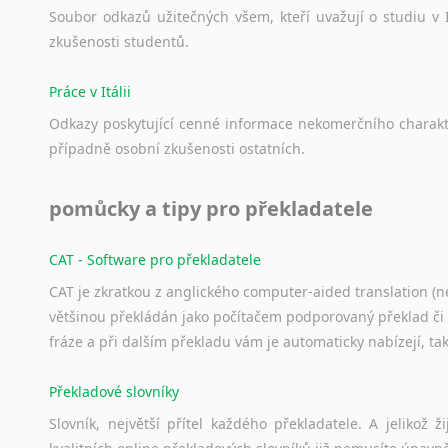
Soubor
odkazů
užitečných
všem,
kteří
uvažují
o
studiu
v
zkušenosti
studentů.
Práce v Itálii
Odkazy
poskytující
cenné
informace
nekomerčního
charak
případně
osobní
zkušenosti
ostatních.
pomůcky a tipy pro překladatele
CAT - Software pro překladatele
CAT je zkratkou z anglického computer-aided translation (ne
většinou překládán jako počítačem podporovaný překlad či
fráze a při dalším překladu vám je automaticky nabízejí, ta
Překladové slovníky
Slovník, největší přítel každého překladatele. A jelikož