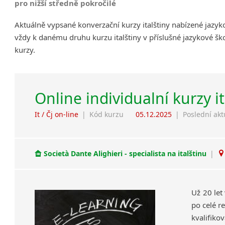
pro nižší středně pokročilé
Aktuálně vypsané konverzační kurzy italštiny nabízené jazy
vždy k danému druhu kurzu italštiny v příslušné jazykové šk
kurzy.
Online individualní kurzy i
It / Čj on-line
|
Kód kurzu
05.12.2025
|
Poslední akt
Società Dante Alighieri - specialista na italštinu
|
Už 20 let
po celé re