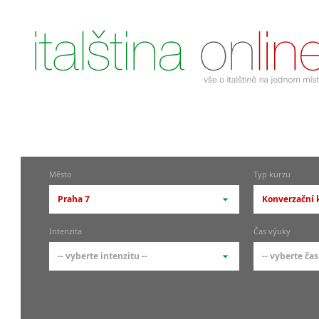
Město
Typ kurzu
Praha 7
Konverzační k
-- vyberte město --
-- vyberte 
Intenzita
Čas výuky
pražské městské části
základní 
-- vyberte intenzitu --
-- vyberte čas
Praha
Kurzy i
skupin
Praha 1
-- vyberte intenzitu --
-- vyberte
Individ
Praha 4
1-2 hodiny týdně
Ranní (zač
Firemní