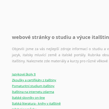
Toužíte započít překladatelskou dráhu, ale nevíte, jak na 
raději kvůli osobnímu perfekcionismu, vlastnosti každému p
raději zkontrolovat? V takovém případě jste na správném mí
Jazykové korpusy
webové stránky o studiu a výuce italšti
Jazykový korpus je elektronický soubor autentických tex
korpusů, jež umožňují třeba vyhledávání slov a slovních spo
původního zdroje textu.
Objevili jsme za vás nejlepší zdroje informací o studiu a
jazyk, italsky mluvící země a italské portály. Rubrika o
Ostatní pomůcky pro překladatele
italštiny. Naleznete zde materiály a kurzy pro různé věkové
Mix
pomůcek,
jež
mají
potenciál
pomoci
překladateli
v
je
Jazykové školy IJ
poradny
a
pravidla
pravopisu
nebo
stylistické
příručky.
Zkoušky a certifikáty z italštiny
Pomaturitní studium italštiny
Italština na internetu zdarma
Italské slovníky on-line
Italská literatura - knihy v italštině