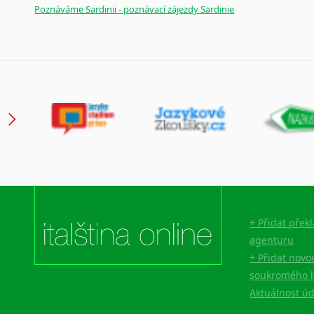
Poznáváme Sardinii - poznávací zájezdy Sardinie
+ Přidat přek
agenturu
+ Přidat novo
soukromého l
Aktuálnost ú