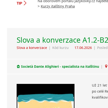
Na oborovém portálu Jazykovky.cz najdet
TIP
>
Kurzy italštiny Praha
Slova a konverzace A1.2-B
Slova a konverzace
|
Kód kurzu
17.06.2026
|
Posled
Società Dante Alighieri - specialista na italštinu
|
Už 21 let
po celé R