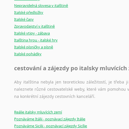
Nepravidelná slovesa v italštině
Italské předložky
Italské časy
Zpravodajství v italštině
Italské vtipy - zábava
Italština hrou - italské hry
Italské písničky a písně
Italské pohádky
cestování a zájezdy po italsky mluvících
Aby italština nebyla jen teoretickou záležitostí, je třeba j
naleznete různé cestovatelské weby, které vám pomohou vy
na konkrétní zájezdy cestovních kanceláří.
Reálie italsky mluvících zemí
Poznáváme Itálii - poznávací zájezdy Itálie
Poznáváme Sicilii - poznávací zájezdy Sicílie