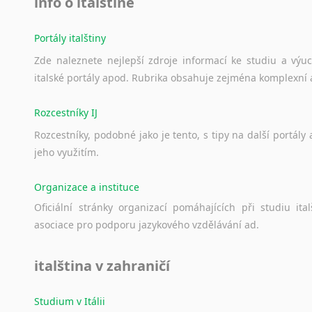
info o italštině
Portály italštiny
Zde
naleznete
nejlepší
zdroje
informací
ke
studiu
a
výu
italské
portály
apod.
Rubrika
obsahuje
zejména
komplexní
Rozcestníky IJ
Rozcestníky,
podobné
jako
je
tento,
s
tipy
na
další
portály
jeho
využitím.
Organizace a instituce
Oficiální
stránky
organizací
pomáhajících
při
studiu
ital
asociace
pro
podporu
jazykového
vzdělávání
ad.
italština v zahraničí
Studium v Itálii