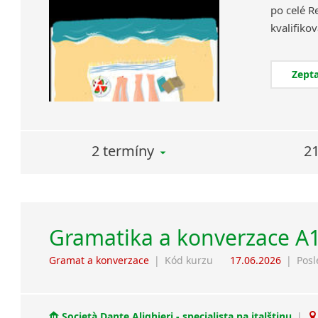
po celé R
Zepta
2 termíny
21
Gramatika a konverzace A
Gramat a konverzace
|
Kód kurzu
17.06.2026
|
Posl
Società Dante Alighieri - specialista na italštinu
|