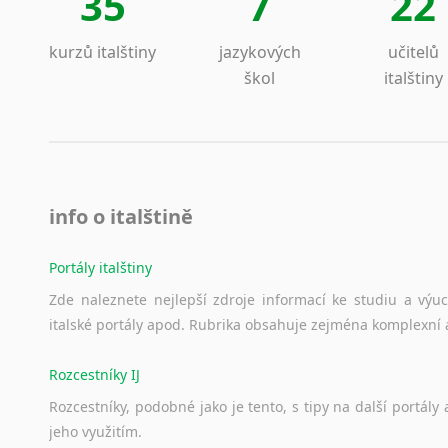
35
7
22
kurzů italštiny
jazykových
učitelů
škol
italštiny
info o italštině
Portály italštiny
Zde
naleznete
nejlepší
zdroje
informací
ke
studiu
a
výu
italské
portály
apod.
Rubrika
obsahuje
zejména
komplexní
Rozcestníky IJ
Rozcestníky,
podobné
jako
je
tento,
s
tipy
na
další
portály
jeho
využitím.