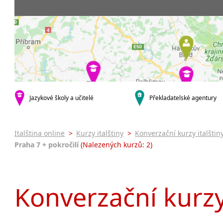
Praha 5
3-4 hodiny týdně
Dopolední
Pomatur
Praha 7
9-14 hodin týdně
Odpolední
kurzy s v
Praha 9
20 a více hodin týdně
Večerní (z
Online 
Praha 10
Noční (od
Letní k
krajská města
Celodenní
Intenzi
Brno
specifick
Plzeň
Italšti
malá města podle abecedy
Jazykové školy a učitelé
Překladatelské agentury
Konverz
Most
Italština online
>
Kurzy italštiny
>
Konverzační kurzy italštin
Praha 7 + pokročilí
(Nalezených kurzů: 2)
Konverzační kurzy 