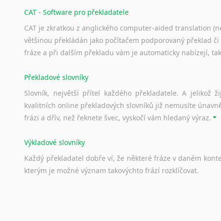
CAT - Software pro překladatele
CAT je zkratkou z anglického computer-aided translation (ne
většinou překládán jako počítačem podporovaný překlad či
fráze a při dalším překladu vám je automaticky nabízejí, ta
Překladové slovníky
Slovník, největší přítel každého překladatele. A jelikož
kvalitních online překladových slovníků již nemusíte únavn
frázi a dřív, než řeknete švec, vyskočí vám hledaný výraz.
Výkladové slovníky
Každý
překladatel
dobře
ví,
že
některé
fráze
v
daném
kont
kterým
je
možné
význam
takovýchto
frází
rozklíčovat.
Srovnávací slovníky
Úkolem
srovnávacích
slovníků
je
vyhledat
vhodná
synony