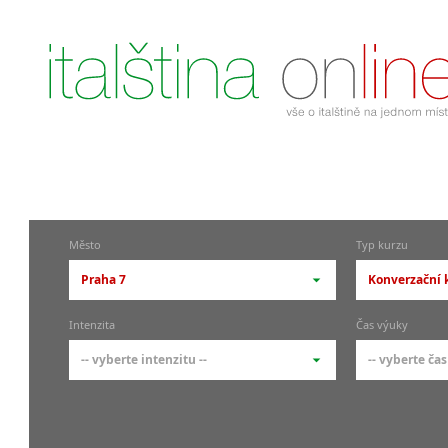
Město
Typ kurzu
Praha 7
Konverzační k
-- vyberte město --
-- vyberte 
Intenzita
Čas výuky
pražské městské části
základní 
-- vyberte intenzitu --
-- vyberte čas
Praha
Kurzy i
skupin
Praha 1
-- vyberte intenzitu --
-- vyberte
Individ
Praha 4
1-2 hodiny týdně
Ranní (zač
Firemní