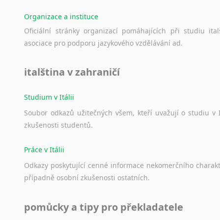
Organizace a instituce
Oficiální
stránky
organizací
pomáhajících
při
studiu
ital
asociace
pro
podporu
jazykového
vzdělávání
ad.
italština v zahraničí
Studium v Itálii
Soubor
odkazů
užitečných
všem,
kteří
uvažují
o
studiu
v
zkušenosti
studentů.
Práce v Itálii
Odkazy
poskytující
cenné
informace
nekomerčního
charak
případně
osobní
zkušenosti
ostatních.
pomůcky a tipy pro překladatele