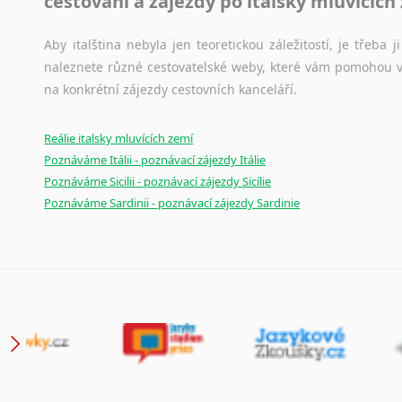
cestování a zájezdy po italsky mluvících
Aby italština nebyla jen teoretickou záležitostí, je třeba j
naleznete různé cestovatelské weby, které vám pomohou vy
na konkrétní zájezdy cestovních kanceláří.
Reálie italsky mluvících zemí
Poznáváme Itálii - poznávací zájezdy Itálie
Poznáváme Sicilii - poznávací zájezdy Sicílie
Poznáváme Sardinii - poznávací zájezdy Sardinie