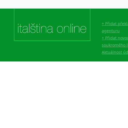
+ Přidat přek
agenturu
+ Přidat novo
soukromého l
Aktuálnost ú