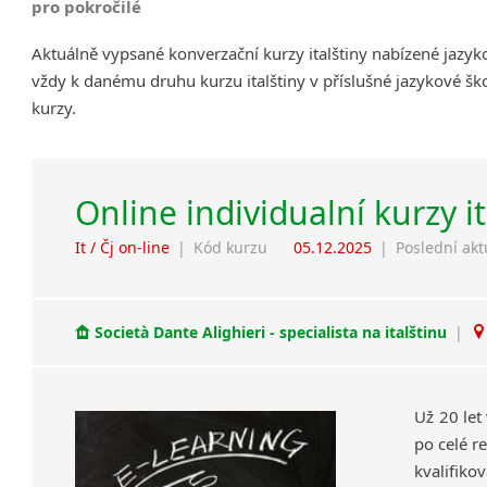
pro pokročilé
Aktuálně vypsané konverzační kurzy italštiny nabízené jazy
vždy k danému druhu kurzu italštiny v příslušné jazykové šk
kurzy.
Online individualní kurzy i
It / Čj on-line
|
Kód kurzu
05.12.2025
|
Poslední akt
Società Dante Alighieri - specialista na italštinu
|
Už 20 let
po celé re