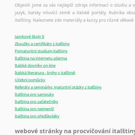
Amharština
původního zdroje textu.
Objevili jsme za vás nejlepší zdroje informací o studiu a
Arabština
jazyk, italsky mluvící země a italské portály. Rubrika o
Aramejština
Ostatní pomůcky pro překladatele
italštiny. Naleznete zde materiály a kurzy pro různé věkové
Arménština
Mix
pomůcek,
jež
mají
potenciál
pomoci
překladateli
v
je
Avarština
Jazykové školy IJ
poradny
a
pravidla
pravopisu
nebo
stylistické
příručky.
Azerbajdžánština
Zkoušky a certifikáty z italštiny
Bambarština
Pomaturitní studium italštiny
Bantuské jazyky
Italština na internetu zdarma
Barmština
Italské slovníky on-line
Italská literatura - knihy v italštině
Baskičtina
Učební pomůcky
Běloruština
Referáty a seminárky, maturitní otázky z italštiny
Bengálština
Italština pro samouky
Bosenština
Italština pro začátečníky
Bulharština
Italština pro nejmenší
Burjatština
Italština pro předškoláky
Čagatajské jazyky
Čečenština
webové stránky na procvičování italštin