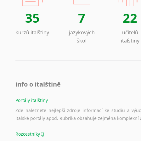
Lezginština
Lingala
35
7
22
Litevština
Lotyšština
kurzů italštiny
jazykových
učitelů
Luba
škol
italštiny
Makedonština
Malajština
Malgaština
Malinština
Maltština
info o italštině
Maorština
Megrelština
Portály italštiny
Moldavština
Mongolština
Zde
naleznete
nejlepší
zdroje
informací
ke
studiu
a
výu
Nepálština
italské
portály
apod.
Rubrika
obsahuje
zejména
komplexní
Nilosaharské jazyky
Nizozemština
Rozcestníky IJ