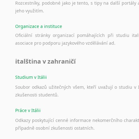
Norština
Rozcestníky,
podobné
jako
je
tento,
s
tipy
na
další
portály
Novořečtina
jeho
využitím.
Oromština
Páli
Organizace a instituce
Pandžábština
Oficiální
stránky
organizací
pomáhajících
při
studiu
ital
Paštunština
asociace
pro
podporu
jazykového
vzdělávání
ad.
Perština
Portugalština
italština v zahraničí
Retorománština
Romština
Studium v Itálii
Rumunština
Soubor
odkazů
užitečných
všem,
kteří
uvažují
o
studiu
v
Sanskrt
zkušenosti
studentů.
Sinhalština
Slovinština
Práce v Itálii
Somálština
Odkazy
poskytující
cenné
informace
nekomerčního
charak
Sóština
případně
osobní
zkušenosti
ostatních.
Srbština
Staroslověnština