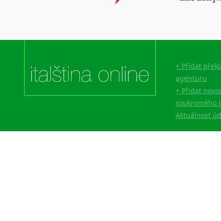
Lingala
Litevština
Lotyšština
Luba
Makedonština
+ Přidat přek
Malajština
agenturu
Malgaština
+ Přidat novo
Malinština
soukromého l
Maltština
Aktuálnost ú
Maorština
Megrelština
Moldavština
Mongolština
Nepálština
Nilosaharské jazyky
Nizozemština
Norština