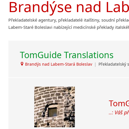
Brandýse nad Lab
Amharština
Arabština
Překladatelské agentury, překladatelé italštiny, soudní překl
Aramejština
Labem-Staré Boleslavi nabízející medicínské překlady italské
Arménština
Avarština
Azerbajdžánština
TomGuide Translations
Bambarština
Bantuské jazyky
Brandýs nad Labem-Stará Boleslav
|
Překladatelský 
Barmština
Baskičtina
Běloruština
Bengálština
Bosenština
TomG
Bulharština
..: Váš p
Burjatština
Čagatajské jazyky
Čečenština