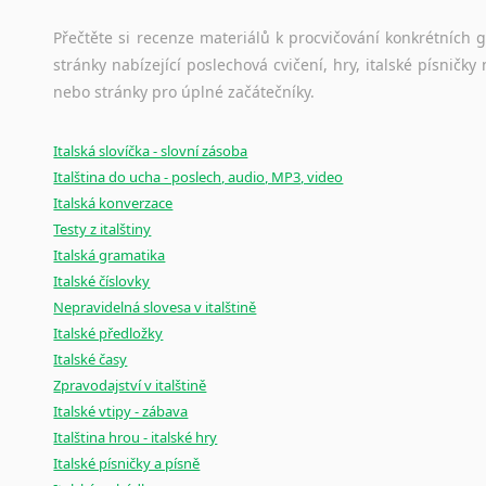
Černohorština
Dánština
Přečtěte si recenze materiálů k procvičování konkrétních gra
Darí
stránky nabízející poslechová cvičení, hry, italské písni
Esperanto
nebo stránky pro úplné začátečníky.
Estonština
Faerština
Italská slovíčka - slovní zásoba
Fidžijština
Italština do ucha - poslech, audio, MP3, video
Filipínské jazyky
Italská konverzace
Finština
Testy z italštiny
Italská gramatika
Fulbština
Italské číslovky
Gaelština
Nepravidelná slovesa v italštině
Gruzínština
Italské předložky
Hebrejština
Italské časy
Hindština
Zpravodajství v italštině
Chorvatština
Italské vtipy - zábava
Indonéština
Italština hrou - italské hry
Irština
Italské písničky a písně
Islandština