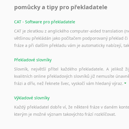
pomůcky a tipy pro překladatele
Svahilština
Švédština
Tádžičtina
CAT - Software pro překladatele
Tahitština
CAT je zkratkou z anglického computer-aided translation (ne
Tamilština
většinou překládán jako počítačem podporovaný překlad či
Tatarština
fráze a při dalším překladu vám je automaticky nabízejí, ta
Thajština
Tibetština
Překladové slovníky
Tigriňňa
Slovník, největší přítel každého překladatele. A jelikož
Turečtina
kvalitních online překladových slovníků již nemusíte únavn
Turkménština
frázi a dřív, než řeknete švec, vyskočí vám hledaný výraz.
Ujgurština
Urdština
Výkladové slovníky
Uzbečtina
Každý
překladatel
dobře
ví,
že
některé
fráze
v
daném
kont
Vietnamština
kterým
je
možné
význam
takovýchto
frází
rozklíčovat.
Wolof
Znakový jazyk