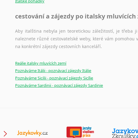
Italské pohádky
Japonština
Jidiš
cestování a zájezdy po italsky mluvících
Kašmírština
Katalánština
Aby italština nebyla jen teoretickou záležitostí, je třeba j
naleznete různé cestovatelské weby, které vám pomohou vy
Kazaština
na konkrétní zájezdy cestovních kanceláří.
Kečuánština
Kmérština
Konžština
Reálie italsky mluvících zemí
Poznáváme Itálii - poznávací zájezdy Itálie
Korejština
Poznáváme Sicilii - poznávací zájezdy Sicílie
Korsičtina
Poznáváme Sardinii - poznávací zájezdy Sardinie
Kumykština
Kurdština
Kyrgyzština
Laoština
Laponština
Latina
Lezginština