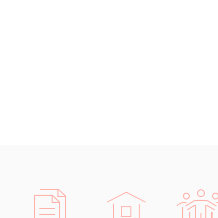
Islandština
zejména:
Japonština
Konz
Jidiš
kde 
Kašmírština
Sho
Katalánština
mode
Kazaština
Sho
Kečuánština
neb
Kmérština
Vyhl
Konžština
Vyh
Korejština
Korsičtina
Kumykština
Kurdština
Kyrgyzština
Laoština
Laponština
Latina