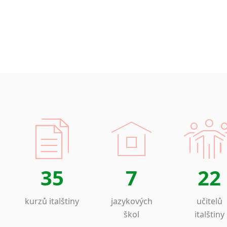
Amharština
Arabština
Aramejština
Arménština
Avarština
Azerbajdžánština
Bambarština
Bantuské jazyky
Barmština
Baskičtina
Běloruština
Bengálština
Bosenština
35
7
22
Bulharština
Burjatština
kurzů italštiny
jazykových
učitelů
Čagatajské jazyky
škol
italštiny
Čečenština