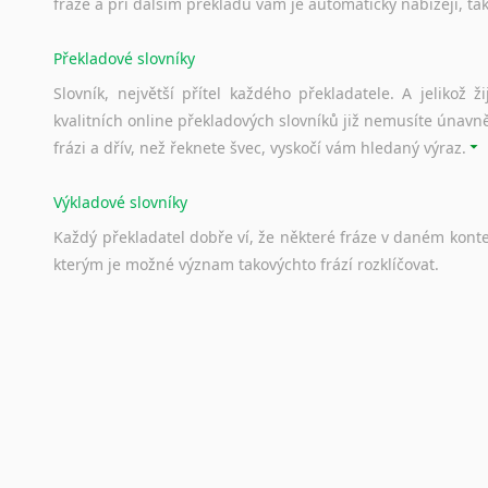
fráze a při dalším překladu vám je automaticky nabízejí, ta
Lingala
Litevština
Překladové slovníky
Lotyšština
Slovník, největší přítel každého překladatele. A jelikož
Luba
kvalitních online překladových slovníků již nemusíte únavn
Makedonština
frázi a dřív, než řeknete švec, vyskočí vám hledaný výraz.
Malajština
Malgaština
Výkladové slovníky
Malinština
Každý
překladatel
dobře
ví,
že
některé
fráze
v
daném
kont
Maltština
kterým
je
možné
význam
takovýchto
frází
rozklíčovat.
Maorština
Megrelština
Moldavština
Srovnávací slovníky
Mongolština
Úkolem
srovnávacích
slovníků
je
vyhledat
vhodná
synony
Nepálština
vždy
po
ruce.
Nilosaharské jazyky
Nizozemština
Korektory pravopisu pro překladatele
Norština
Každý dělá chyby a překlepy a kdo tvrdí, že ne, neříká p