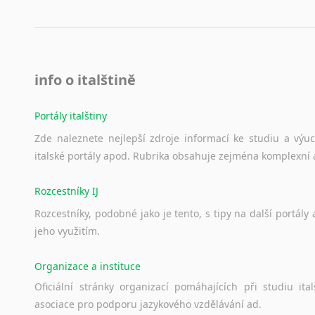
Černohorština
Dánština
Darí
Esperanto
Estonština
info o italštině
Faerština
Fidžijština
Portály italštiny
Filipínské jazyky
Zde
naleznete
nejlepší
zdroje
informací
ke
studiu
a
výu
Finština
italské
portály
apod.
Rubrika
obsahuje
zejména
komplexní
Fulbština
Gaelština
Rozcestníky IJ
Gruzínština
Rozcestníky,
podobné
jako
je
tento,
s
tipy
na
další
portály
Hebrejština
jeho
využitím.
Hindština
Chorvatština
Organizace a instituce
Indonéština
Oficiální
stránky
organizací
pomáhajících
při
studiu
ital
Irština
asociace
pro
podporu
jazykového
vzdělávání
ad.
Islandština