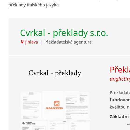
překlady italského jazyka.
Amharština
Arabština
Aramejština
Cvrkal - překlady s.r.o.
Arménština
Avarština
Jihlava
|
Překladatelská agentura
Azerbajdžánština
Bambarština
Bantuské jazyky
Překl
Barmština
Baskičtina
angličtin
Běloruština
Bengálština
Překladat
Bosenština
fundova
Bulharština
kvalitou 
Burjatština
Základní
Čagatajské jazyky
ově
Čečenština