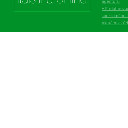
agenturu
+ Přidat novo
soukromého l
Aktuálnost ú