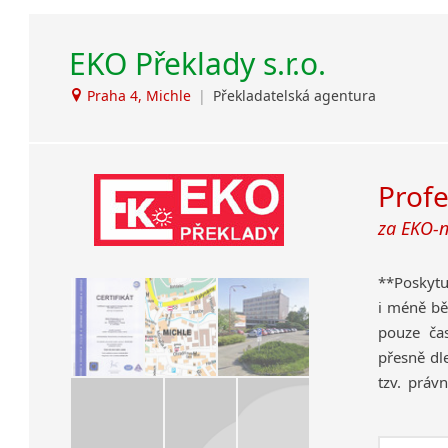
Lezginština
Lingala
EKO Překlady s.r.o.
Litevština
Lotyšština
Praha 4, Michle
|
Překladatelská agentura
Luba
Makedonština
Malajština
Profe
Malgaština
Malinština
za EKO-
Maltština
Maorština
**Poskyt
Megrelština
i méně bě
Moldavština
pouze ča
Mongolština
přesně dl
Nepálština
tzv. práv
Nilosaharské jazyky
i když ne
Nizozemština
odbornost