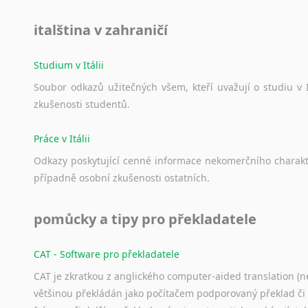
Japonština
italština v zahraničí
Jidiš
Kašmírština
Studium v Itálii
Katalánština
Kazaština
Soubor
odkazů
užitečných
všem,
kteří
uvažují
o
studiu
v
zkušenosti
studentů.
Kečuánština
Kmérština
Práce v Itálii
Konžština
Korejština
Odkazy
poskytující
cenné
informace
nekomerčního
charak
Korsičtina
případně
osobní
zkušenosti
ostatních.
Kumykština
Kurdština
pomůcky a tipy pro překladatele
Kyrgyzština
Laoština
CAT - Software pro překladatele
Laponština
CAT je zkratkou z anglického computer-aided translation (ne
Latina
většinou překládán jako počítačem podporovaný překlad či
Lezginština