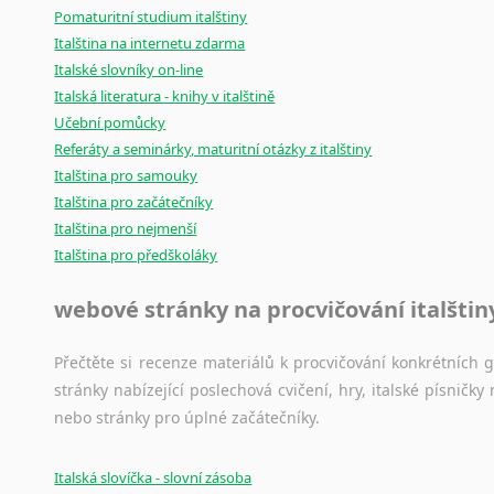
Svahilština
Pomaturitní studium italštiny
Švédština
Italština na internetu zdarma
Tádžičtina
Italské slovníky on-line
Tahitština
Italská literatura - knihy v italštině
Tamilština
Učební pomůcky
Tatarština
Referáty a seminárky, maturitní otázky z italštiny
Italština pro samouky
Thajština
Italština pro začátečníky
Tibetština
Italština pro nejmenší
Tigriňňa
Italština pro předškoláky
Turečtina
Turkménština
webové stránky na procvičování italštin
Ujgurština
Urdština
Přečtěte si recenze materiálů k procvičování konkrétních gra
Uzbečtina
stránky nabízející poslechová cvičení, hry, italské písni
Vietnamština
nebo stránky pro úplné začátečníky.
Wolof
Znakový jazyk
Italská slovíčka - slovní zásoba
Zulu