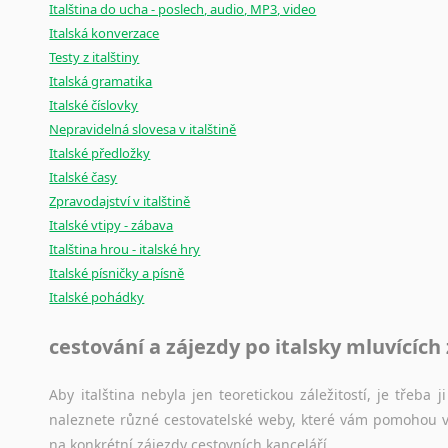
Italština do ucha - poslech, audio, MP3, video
Italská konverzace
Testy z italštiny
Italská gramatika
Italské číslovky
Nepravidelná slovesa v italštině
Italské předložky
Italské časy
Zpravodajství v italštině
Italské vtipy - zábava
Italština hrou - italské hry
Italské písničky a písně
Italské pohádky
cestování a zájezdy po italsky mluvících
Aby italština nebyla jen teoretickou záležitostí, je třeba j
naleznete různé cestovatelské weby, které vám pomohou vy
na konkrétní zájezdy cestovních kanceláří.