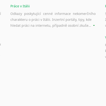
Nepálština
Práce v Itálii
Nilosaharské jazyky
Nizozemština
í
Odkazy poskytující cenné informace nekomerčního
Norština
charakteru o práci v Itálii. Inzertní portály, tipy, kde
Novořečtina
hledat práci na internetu, případně osobní zkušenosti ostatních.
Oromština
Páli
Pandžábština
u
Paštunština
Perština
Portugalština
Retorománština
Romština
Rumunština
Sanskrt
Sinhalština
Slovinština
Somálština