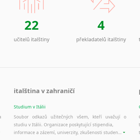
Laoština
Laponština
Latina
22
4
Lezginština
Lingala
učitelů italštiny
překladatelů italštiny
Litevština
Lotyšština
Luba
Makedonština
Malajština
Malgaština
italština v zahraničí
Malinština
Maltština
Studium v Itálii
Maorština
Megrelština
a
Soubor odkazů užitečných všem, kteří uvažují o
studiu v Itálii. Organizace poskytující stipendia,
Moldavština
informace a zázemí, univerzity, zkušenosti studentů.
Mongolština