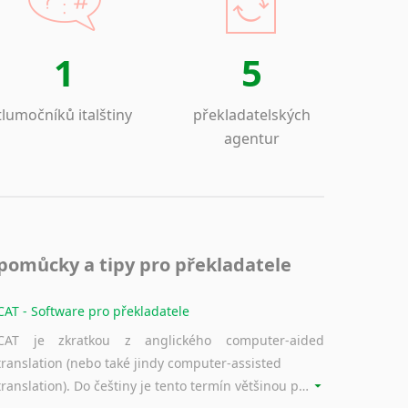
1
5
tlumočníků italštiny
překladatelských
agentur
pomůcky a tipy pro překladatele
CAT - Software pro překladatele
CAT je zkratkou z anglického computer-aided
translation (nebo také jindy computer-assisted
translation). Do češtiny je tento termín většinou překládán jako počítačem podporovaný překlad či překlad podporovaný počítačem. Nástroje CAT ukládají překládané fráze a při dalším překladu vám je automaticky nabízejí, takže se již nemusíte zdržovat s jejich dalším překládáním.