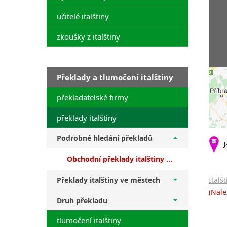
učitelé italštiny
zkoušky z italštiny
Překlady a tlumočení italštiny
překladatelské firmy
překlady italštiny
Podrobné hledání překladů
J
Obchodní překlady italštiny + překlady z angličtiny
Překlady italštiny ve městech
Italš
(Nale
Druh překladu
tlumočení italštiny