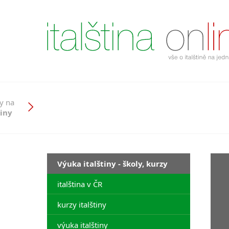
y na
tiny
Výuka italštiny - školy, kurzy
italština v ČR
kurzy italštiny
výuka italštiny