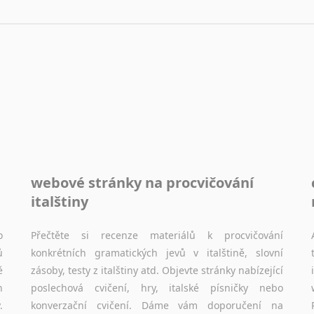
Sóština
Srbština
Staroslověnština
Svahilština
Švédština
Tádžičtina
Tahitština
Tamilština
Tatarština
webové stránky na procvičování
Thajština
Tibetština
italštiny
Tigriňňa
Turečtina
o
Přečtěte si recenze materiálů k procvičování
ů
konkrétních gramatických jevů v italštině, slovní
Turkménština
ě
zásoby, testy z italštiny atd. Objevte stránky nabízející
Ujgurština
h
poslechová cvičení, hry, italské písničky nebo
Urdština
.
konverzační cvičení. Dáme vám doporučení na
Uzbečtina