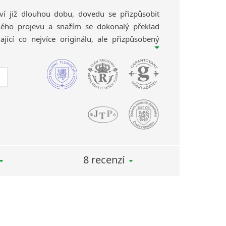
tví již dlouhou dobu, dovedu se přizpůsobit
ho projevu a snažím se dokonalý překlad
jící co nejvíce originálu, ale přizpůsobený
azyka. V případě pochybností konzultuji
obohacuji tak neustále své překladatelské
aci
italština – čeština
poskytuji i
soudní
azítkem).
8 recenzí