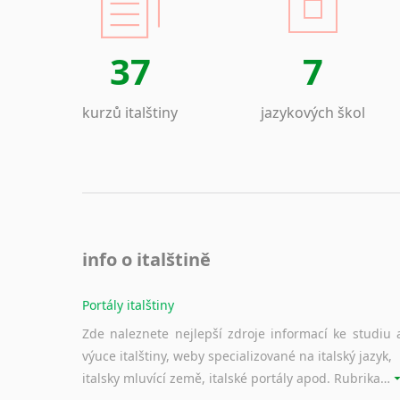
37
7
kurzů italštiny
jazykových škol
info o italštině
Portály italštiny
Zde naleznete nejlepší zdroje informací ke studiu 
výuce italštiny, weby specializované na italský jazyk,
italsky mluvící země, italské portály apod. Rubrika obsahuje zejména komplexní a maximálně kvalitní stránky využitelné ke studiu italštiny.