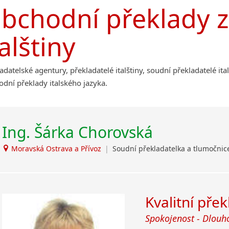
Afrikánština
bchodní překlady z
Příbram
Ajmarština
Roudnice nad Labem
Akebu
talštiny
Albánština
Amharština
Arabština
adatelské agentury, překladatelé italštiny, soudní překladatelé ita
Aramejština
dní překlady italského jazyka.
Arménština
Avarština
Azerbajdžánština
Ing. Šárka Chorovská
Bambarština
Bantuské jazyky
Moravská Ostrava a Přívoz
|
Soudní překladatelka a tlumočni
Barmština
Baskičtina
Běloruština
Kvalitní pře
Bengálština
Bosenština
Spokojenost - Dlouh
Bulharština