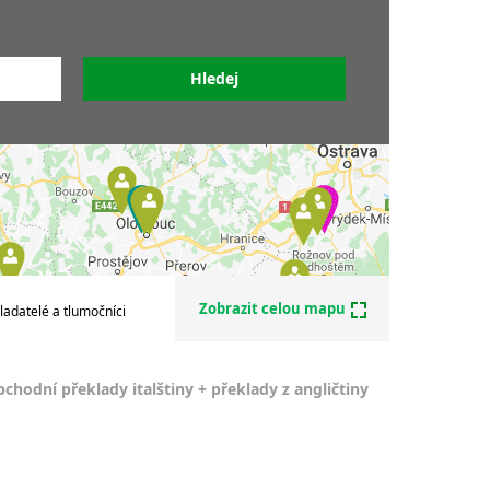
Překladatelé italštiny
iny
Soudní překladatelé italštiny
tiny
Sdružení překladatelů a
alštiny
tlumočníků
tiny
y
y
lštiny
nek -
Zobrazit celou mapu
ladatelé a tlumočníci
chodní překlady italštiny + překlady z angličtiny