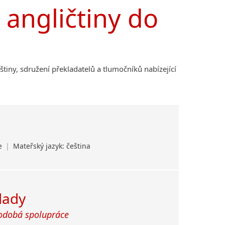
 angličtiny do
lštiny, sdružení překladatelů a tlumočníků nabízející
ce
|
Mateřský jazyk: čeština
klady
odobá spolupráce