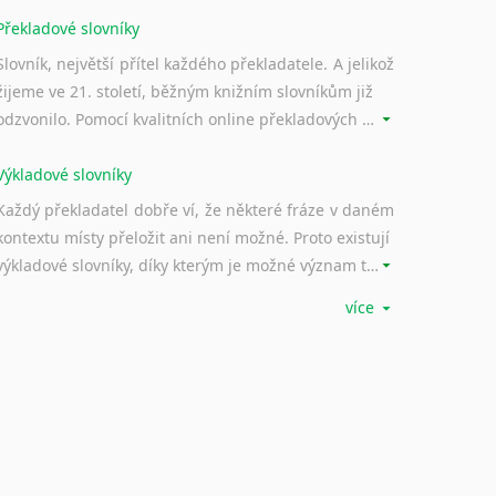
Překladové slovníky
Slovník, největší přítel každého překladatele. A jelikož
žijeme ve 21. století, běžným knižním slovníkům již
odzvonilo. Pomocí kvalitních online překladových slovníků již nemusíte únavně listovat alfabetickým schématem uspořádání, stačí napsat vstupní frázi a dřív, než řeknete švec, vyskočí vám hledaný výraz.
Výkladové slovníky
Každý překladatel dobře ví, že některé fráze v daném
kontextu místy přeložit ani není možné. Proto existují
výkladové slovníky, díky kterým je možné význam takovýchto frází rozklíčovat.
více
Srovnávací slovníky
Úkolem srovnávacích slovníků je vyhledat vhodná
synonyma v daném kontextu, aby měl překladatel
široké možnosti záměny slov vždy po ruce.
Korektory pravopisu pro překladatele