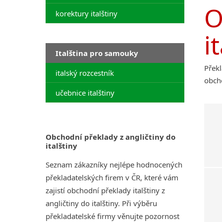
O
korektury italštiny
i
Italština pro samouky
Překl
italský rozcestník
obcho
učebnice italštiny
Obchodní překlady z angličtiny do
italštiny
Seznam zákazníky nejlépe hodnocených
překladatelských firem v ČR, které vám
zajistí obchodní překlady italštiny z
angličtiny do italštiny. Při výběru
překladatelské firmy věnujte pozornost