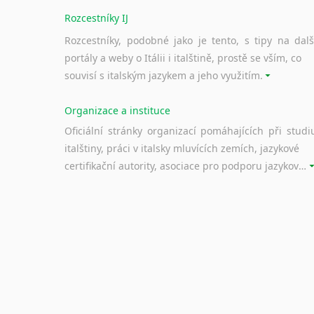
Rozcestníky IJ
Rozcestníky, podobné jako je tento, s tipy na dalš
portály a weby o Itálii i italštině, prostě se vším, co
souvisí s italským jazykem a jeho využitím.
Organizace a instituce
Oficiální stránky organizací pomáhajících při studi
italštiny, práci v italsky mluvících zemích, jazykové
certifikační autority, asociace pro podporu jazykového vzdělávání ad.