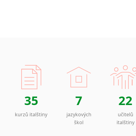
Islandština
Japonština
Jidiš
Kašmírština
Katalánština
Kazaština
Kečuánština
Kmérština
Konžština
Korejština
Korsičtina
Kumykština
35
7
22
Kurdština
Kyrgyzština
kurzů italštiny
jazykových
učitelů
Laoština
škol
italštiny
Laponština
Latina