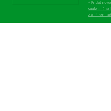
+ Přidat novo
Lingala
soukromého l
Litevština
Aktuálnost ú
Lotyšština
Luba
Makedonština
Malajština
Malgaština
Malinština
Maltština
Maorština
Megrelština
Moldavština
Mongolština
Nepálština
Nilosaharské jazyky
Nizozemština
Norština