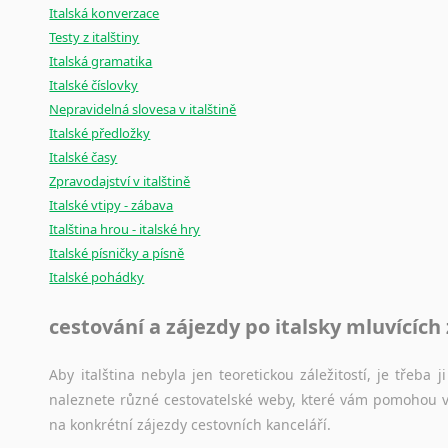
Černohorština
Italská konverzace
Dánština
Testy z italštiny
Darí
Italská gramatika
Esperanto
Italské číslovky
Estonština
Nepravidelná slovesa v italštině
Faerština
Italské předložky
Italské časy
Fidžijština
Zpravodajství v italštině
Filipínské jazyky
Italské vtipy - zábava
Finština
Italština hrou - italské hry
Fulbština
Italské písničky a písně
Gaelština
Italské pohádky
Gruzínština
Hebrejština
cestování a zájezdy po italsky mluvících
Hindština
Chorvatština
Aby italština nebyla jen teoretickou záležitostí, je třeba j
Indonéština
naleznete různé cestovatelské weby, které vám pomohou vy
Irština
na konkrétní zájezdy cestovních kanceláří.
Islandština