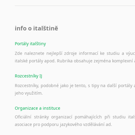
Lezginština
Lingala
Litevština
Lotyšština
info o italštině
Luba
Makedonština
Portály italštiny
Malajština
Zde
naleznete
nejlepší
zdroje
informací
ke
studiu
a
výu
Malgaština
italské
portály
apod.
Rubrika
obsahuje
zejména
komplexní
Malinština
Maltština
Rozcestníky IJ
Maorština
Rozcestníky,
podobné
jako
je
tento,
s
tipy
na
další
portály
Megrelština
jeho
využitím.
Moldavština
Mongolština
Organizace a instituce
Nepálština
Oficiální
stránky
organizací
pomáhajících
při
studiu
ital
Nilosaharské jazyky
asociace
pro
podporu
jazykového
vzdělávání
ad.
Nizozemština