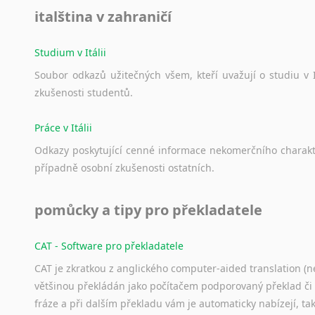
Norština
italština v zahraničí
Novořečtina
Oromština
Studium v Itálii
Páli
Pandžábština
Soubor
odkazů
užitečných
všem,
kteří
uvažují
o
studiu
v
Paštunština
zkušenosti
studentů.
Perština
Práce v Itálii
Portugalština
Retorománština
Odkazy
poskytující
cenné
informace
nekomerčního
charak
Romština
případně
osobní
zkušenosti
ostatních.
Rumunština
Sanskrt
pomůcky a tipy pro překladatele
Sinhalština
Slovinština
CAT - Software pro překladatele
Somálština
CAT je zkratkou z anglického computer-aided translation (ne
Sóština
většinou překládán jako počítačem podporovaný překlad či
Srbština
fráze a při dalším překladu vám je automaticky nabízejí, ta
Staroslověnština