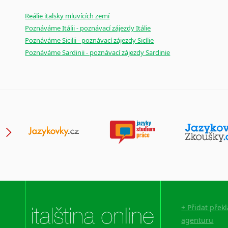
Japonština
Reálie italsky mluvících zemí
Jidiš
Poznáváme Itálii - poznávací zájezdy Itálie
Kašmírština
Poznáváme Sicilii - poznávací zájezdy Sicílie
Katalánština
Poznáváme Sardinii - poznávací zájezdy Sardinie
Kazaština
Kečuánština
Kmérština
Konžština
Korejština
Korsičtina
Kumykština
Kurdština
Kyrgyzština
Laoština
Laponština
+ Přidat přek
Latina
agenturu
Lezginština