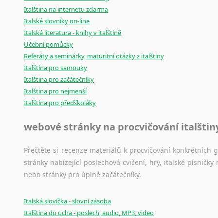
Amharština
Italština na internetu zdarma
Arabština
Italské slovníky on-line
Aramejština
Italská literatura - knihy v italštině
Arménština
Učební pomůcky
Avarština
Referáty a seminárky, maturitní otázky z italštiny
Azerbajdžánština
Italština pro samouky
Italština pro začátečníky
Bambarština
Italština pro nejmenší
Bantuské jazyky
Italština pro předškoláky
Barmština
Baskičtina
webové stránky na procvičování italštin
Běloruština
Bengálština
Přečtěte si recenze materiálů k procvičování konkrétních gra
Bosenština
stránky nabízející poslechová cvičení, hry, italské písni
Bulharština
nebo stránky pro úplné začátečníky.
Burjatština
Čagatajské jazyky
Italská slovíčka - slovní zásoba
Čečenština
Italština do ucha - poslech, audio, MP3, video