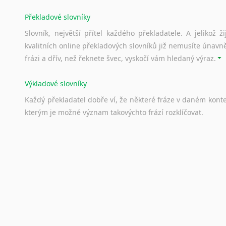
Svahilština
Překladové slovníky
Švédština
Slovník, největší přítel každého překladatele. A jelikož
Tádžičtina
kvalitních online překladových slovníků již nemusíte únavn
Tahitština
frázi a dřív, než řeknete švec, vyskočí vám hledaný výraz.
Tamilština
Tatarština
Výkladové slovníky
Thajština
Každý
překladatel
dobře
ví,
že
některé
fráze
v
daném
kont
Tibetština
kterým
je
možné
význam
takovýchto
frází
rozklíčovat.
Tigriňňa
Turečtina
Turkménština
Srovnávací slovníky
Ujgurština
Úkolem
srovnávacích
slovníků
je
vyhledat
vhodná
synony
Urdština
vždy
po
ruce.
Uzbečtina
Vietnamština
Korektory pravopisu pro překladatele
Wolof
Každý dělá chyby a překlepy a kdo tvrdí, že ne, neříká p
Znakový jazyk