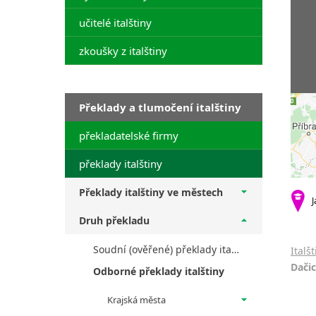
učitelé italštiny
zkoušky z italštiny
Překlady a tlumočení italštiny
překladatelské firmy
překlady italštiny
Překlady italštiny ve městech
J
Druh překladu
Soudní (ověřené) překlady italštiny
Italš
Dači
Odborné překlady italštiny
Krajská města