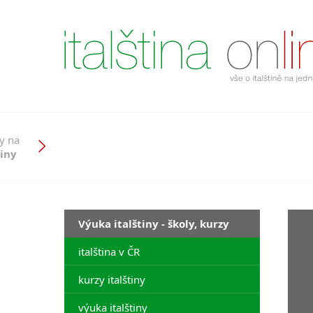
y na
tiny
Výuka italštiny - školy, kurzy
italština v ČR
kurzy italštiny
výuka italštiny