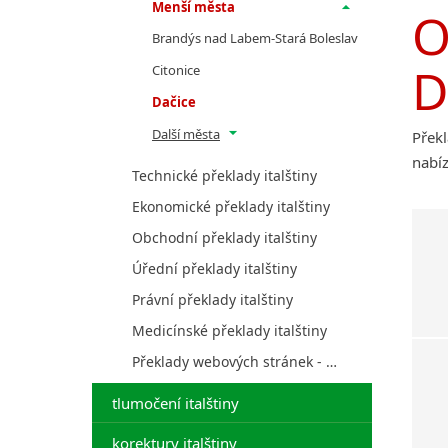
Menší města
O
Brandýs nad Labem-Stará Boleslav
D
Citonice
Dačice
Další města
Překl
nabíz
Technické překlady italštiny
Ekonomické překlady italštiny
Obchodní překlady italštiny
Úřední překlady italštiny
Právní překlady italštiny
Medicínské překlady italštiny
Překlady webových stránek - italština
tlumočení italštiny
korektury italštiny