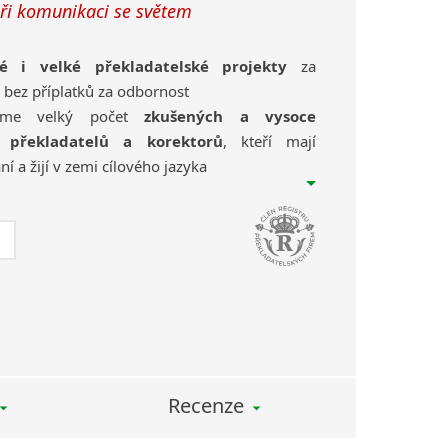
při komunikaci se světem
é i velké překladatelské projekty
za
a bez příplatků za odbornost
máme velký počet
zkušených a vysoce
h překladatelů a korektorů
, kteří mají
ní a žijí v zemi cílového jazyka
překladů používáme
CAT nástroje
, abychom
nci odborných termínů
ístup, operativní komunikace, efektivní
kojený zákazník
jsou naším hlavním cílem
Recenze