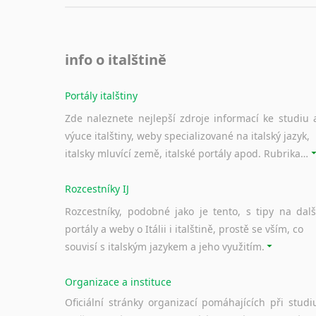
info o italštině
Portály italštiny
Zde naleznete nejlepší zdroje informací ke studiu 
výuce italštiny, weby specializované na italský jazyk,
italsky mluvící země, italské portály apod. Rubrika obsahuje zejména komplexní a maximálně kvalitní stránky využitelné ke studiu italštiny.
Rozcestníky IJ
Rozcestníky, podobné jako je tento, s tipy na dalš
portály a weby o Itálii i italštině, prostě se vším, co
souvisí s italským jazykem a jeho využitím.
Organizace a instituce
Oficiální stránky organizací pomáhajících při studi