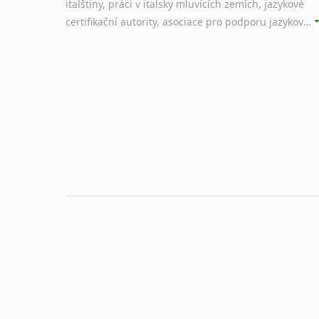
italštiny, práci v italsky mluvících zemích, jazykové
certifikační autority, asociace pro podporu jazykového vzdělávání ad.