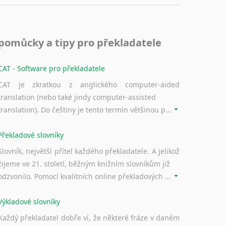
pomůcky a tipy pro překladatele
CAT - Software pro překladatele
CAT je zkratkou z anglického computer-aided
translation (nebo také jindy computer-assisted
translation). Do češtiny je tento termín většinou překládán jako počítačem podporovaný překlad či překlad podporovaný počítačem. Nástroje CAT ukládají překládané fráze a při dalším překladu vám je automaticky nabízejí, takže se již nemusíte zdržovat s jejich dalším překládáním.
Překladové slovníky
Slovník, největší přítel každého překladatele. A jelikož
žijeme ve 21. století, běžným knižním slovníkům již
odzvonilo. Pomocí kvalitních online překladových slovníků již nemusíte únavně listovat alfabetickým schématem uspořádání, stačí napsat vstupní frázi a dřív, než řeknete švec, vyskočí vám hledaný výraz.
Výkladové slovníky
Každý překladatel dobře ví, že některé fráze v daném