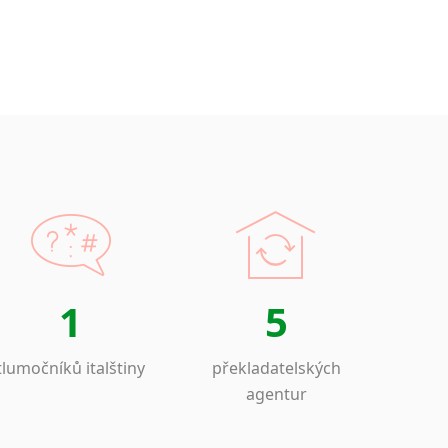
1
5
tlumočníků italštiny
překladatelských
agentur