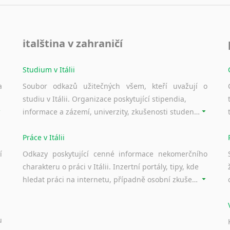
Nepálština
Nilosaharské jazyky
Nizozemština
italština v zahraničí
Norština
Novořečtina
Oromština
Studium v Itálii
Páli
a
Soubor odkazů užitečných všem, kteří uvažují o
Pandžábština
studiu v Itálii. Organizace poskytující stipendia,
Paštunština
informace a zázemí, univerzity, zkušenosti studentů.
Perština
Portugalština
Práce v Itálii
Retorománština
í
Odkazy poskytující cenné informace nekomerčního
Romština
charakteru o práci v Itálii. Inzertní portály, tipy, kde
Rumunština
hledat práci na internetu, případně osobní zkušenosti ostatních.
Sanskrt
Sinhalština
Slovinština
u
Somálština