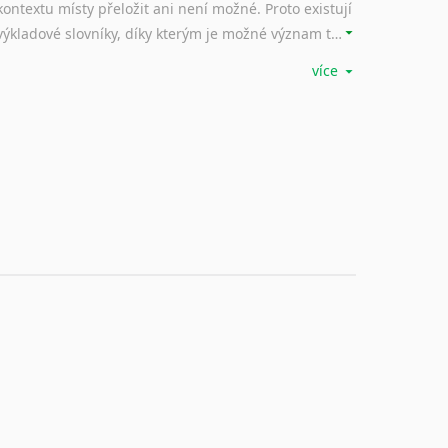
kontextu místy přeložit ani není možné. Proto existují
výkladové slovníky, díky kterým je možné význam takovýchto frází rozklíčovat.
více
Srovnávací slovníky
Úkolem srovnávacích slovníků je vyhledat vhodná
synonyma v daném kontextu, aby měl překladatel
široké možnosti záměny slov vždy po ruce.
Korektory pravopisu pro překladatele
Každý dělá chyby a překlepy a kdo tvrdí, že ne, neříká
pravdu. Překladatelé dneška na rozdíl od svých
předchůdců mají možnost využití moderního softwaru, jenž pravopisné, gramatické nebo stylistické chyby a všudypřítomné překlepy dokáže vyhledat a automaticky opravit.
Rady a návody pro překladatele
Toužíte započít překladatelskou dráhu, ale nevíte, jak
na tuto profesní dráhu nastoupit? Nebo základní
ponětí máte, chcete si však raději kvůli osobnímu perfekcionismu, vlastnosti každému překladateli blízké, kroky vedoucí k profesionálnímu překladatelství raději zkontrolovat? V takovém případě jste na správném místě.