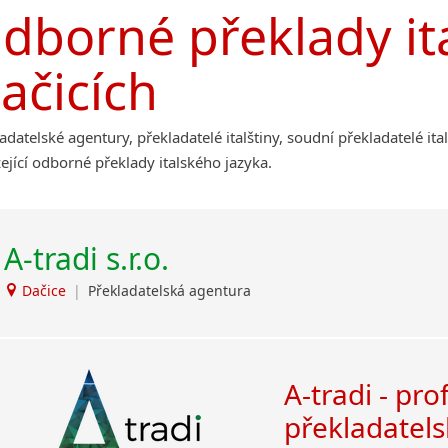
Afrikánština
dborné překlady ita
Příbram
Ajmarština
Roudnice nad Labem
Akebu
ačicích
Albánština
Amharština
Arabština
adatelské agentury, překladatelé italštiny, soudní překladatelé ita
Aramejština
ející odborné překlady italského jazyka.
Arménština
Avarština
Azerbajdžánština
A-tradi s.r.o.
Bambarština
Bantuské jazyky
Dačice
|
Překladatelská agentura
Barmština
Baskičtina
Běloruština
A-tradi - pro
Bengálština
Bosenština
překladatels
Bulharština