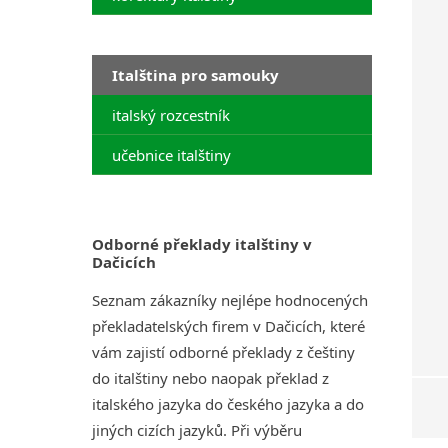
Italština pro samouky
italský rozcestník
učebnice italštiny
Odborné překlady italštiny v
Dačicích
Seznam zákazníky nejlépe hodnocených
překladatelských firem v Dačicích, které
vám zajistí odborné překlady z češtiny
do italštiny nebo naopak překlad z
italského jazyka do českého jazyka a do
jiných cizích jazyků. Při výběru