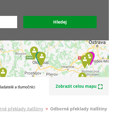
Překladatelé italštiny
iny
Soudní překladatelé italštiny
tiny
Sdružení překladatelů a
alštiny
tlumočníků
tiny
y
y
lštiny
nek -
Zobrazit celou mapu
ladatelé a tlumočníci
né překlady italštiny
>
Odborné překlady italštiny