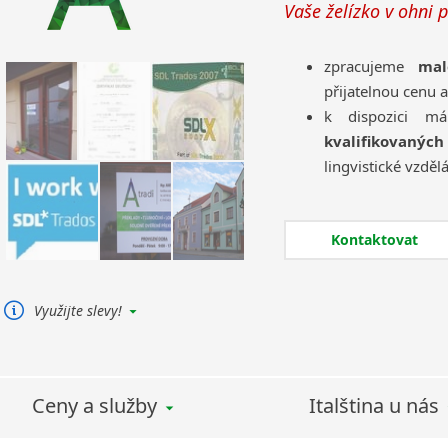
Vaše želízko v ohni 
Burjatština
Čagatajské jazyky
zpracujeme
mal
Čečenština
přijatelnou cenu 
Černohorština
k dispozici 
Dánština
kvalifikovanýc
Darí
lingvistické vzdělá
Esperanto
při zpracování 
Estonština
zajistili konziste
Faerština
Kontaktovat
individuální př
Fidžijština
spolupráce a
spo
Filipínské jazyky
Finština
Využijte slevy!
Fulbština
Nabízíme 10% slevu na první
zakázku, CAT slevy a
Gaelština
množstevní slevy!
Gruzínština
Ceny a služby
Italština u nás
Hebrejština
Hindština