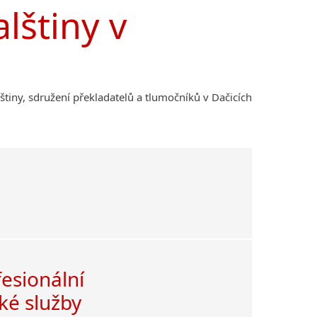
lštiny v
lštiny, sdružení překladatelů a tlumočníků v Dačicích
fesionální
ké služby