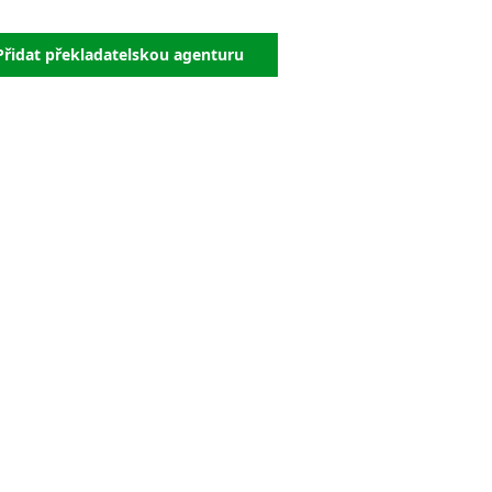
Chorvatština
Indonéština
Přidat překladatelskou agenturu
Irština
Islandština
Japonština
Jidiš
Kašmírština
Katalánština
Kazaština
Kečuánština
Kmérština
Konžština
Korejština
Korsičtina
Kumykština
Kurdština
Kyrgyzština