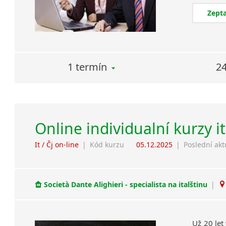
Zepta
1 termín
24
Online individualní kurzy i
It / Čj on-line
|
Kód kurzu
05.12.2025
|
Poslední akt
Società Dante Alighieri - specialista na italštinu
|
Už 20 let