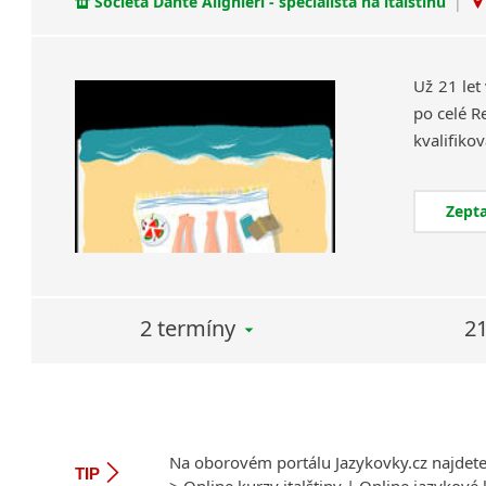
Società Dante Alighieri - specialista na italštinu
|
Už 21 let
po celé R
Zepta
2 termíny
21
Na oborovém portálu Jazykovky.cz najdet
TIP
>
Online kurzy italštiny
|
Online jazykové 