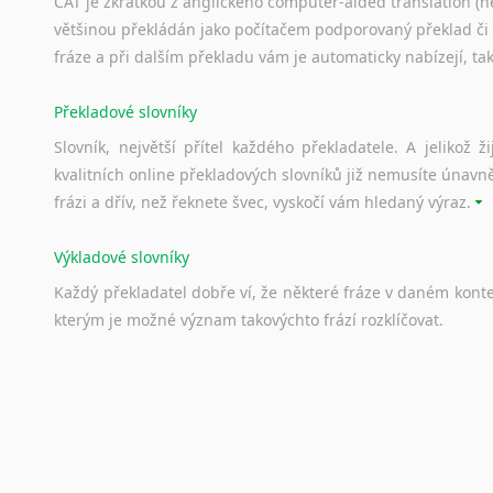
CAT je zkratkou z anglického computer-aided translation (ne
většinou překládán jako počítačem podporovaný překlad či
fráze a při dalším překladu vám je automaticky nabízejí, ta
Překladové slovníky
Slovník, největší přítel každého překladatele. A jelikož
kvalitních online překladových slovníků již nemusíte únavn
frázi a dřív, než řeknete švec, vyskočí vám hledaný výraz.
Výkladové slovníky
Každý
překladatel
dobře
ví,
že
některé
fráze
v
daném
kont
kterým
je
možné
význam
takovýchto
frází
rozklíčovat.
Srovnávací slovníky
Úkolem
srovnávacích
slovníků
je
vyhledat
vhodná
synony
vždy
po
ruce.