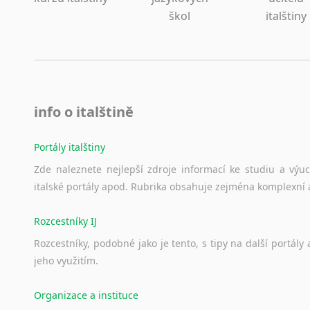
škol
italštiny
info o italštině
Portály italštiny
Zde
naleznete
nejlepší
zdroje
informací
ke
studiu
a
výu
italské
portály
apod.
Rubrika
obsahuje
zejména
komplexní
Rozcestníky IJ
Rozcestníky,
podobné
jako
je
tento,
s
tipy
na
další
portály
jeho
využitím.
Organizace a instituce