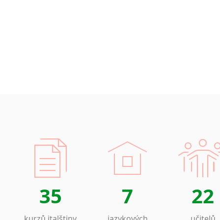
35
7
22
kurzů italštiny
jazykových
učitelů