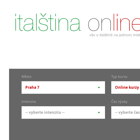
Město
Typ kurzu
Praha 7
Online kurzy 
-- vyberte město --
-- vyberte 
Intenzita
Čas výuky
pražské městské části
základní 
-- vyberte intenzitu --
-- vyberte čas
Praha
Kurzy i
skupin
Praha 1
-- vyberte intenzitu --
-- vyberte
Individ
Praha 4
1-2 hodiny týdně
Ranní (zač
Firemní