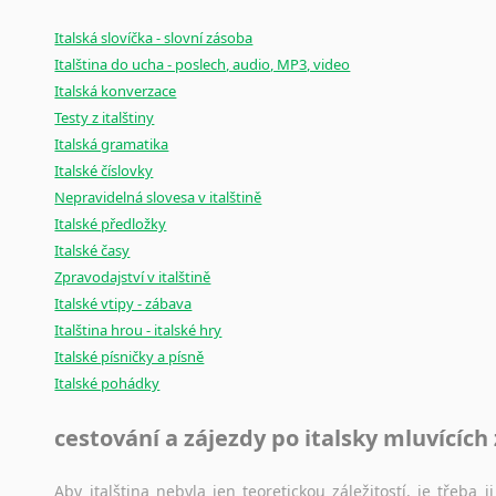
Italská slovíčka - slovní zásoba
Italština do ucha - poslech, audio, MP3, video
Italská konverzace
Testy z italštiny
Italská gramatika
Italské číslovky
Nepravidelná slovesa v italštině
Italské předložky
Italské časy
Zpravodajství v italštině
Italské vtipy - zábava
Italština hrou - italské hry
Italské písničky a písně
Italské pohádky
cestování a zájezdy po italsky mluvících
Aby italština nebyla jen teoretickou záležitostí, je třeba j