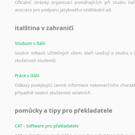
Oficiální
stránky
organizací
pomáhajících
při
studiu
ital
asociace
pro
podporu
jazykového
vzdělávání
ad.
italština v zahraničí
Studium v Itálii
Soubor
odkazů
užitečných
všem,
kteří
uvažují
o
studiu
v
zkušenosti
studentů.
Práce v Itálii
Odkazy
poskytující
cenné
informace
nekomerčního
charak
případně
osobní
zkušenosti
ostatních.
pomůcky a tipy pro překladatele
CAT - Software pro překladatele