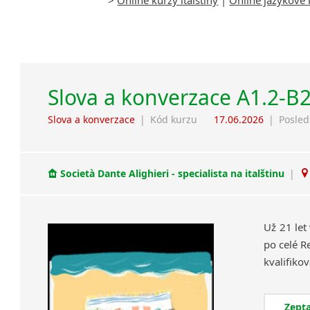
Slova a konverzace A1.2-B
Slova a konverzace
|
Kód kurzu
17.06.2026
|
Posled
Società Dante Alighieri - specialista na italštinu
|
Už 21 let
po celé R
Zepta