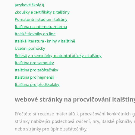
Jazykové školy IJ
poradny
a
pravidla
pravopisu
nebo
stylistické
příručky.
Zkoušky a certifikáty z italštiny
Pomaturitní studium italštiny
Italština na internetu zdarma
Italské slovníky on-line
Italská literatura - knihy v italštině
Učební pomůcky
Referáty a seminárky, maturitní otázky z italštiny
Italština pro samouky
Italština pro začátečníky
Italština pro nejmenší
Italština pro předškoláky
webové stránky na procvičování italštin
Přečtěte si recenze materiálů k procvičování konkrétních gra
stránky nabízející poslechová cvičení, hry, italské písni
nebo stránky pro úplné začátečníky.