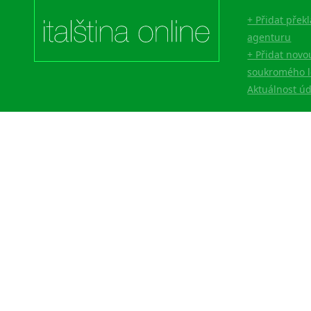
+ Přidat přek
agenturu
+ Přidat novo
soukromého l
Aktuálnost ú