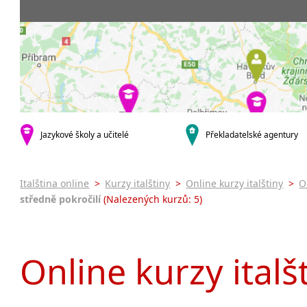
Praha 5
3-4 hodiny týdně
Dopolední
Pomatur
Praha 7
9-14 hodin týdně
Odpolední
kurzy s v
Praha 9
20 a více hodin týdně
Večerní (z
Online 
Praha 10
Noční (od
Letní k
krajská města
Celodenní
Intenzi
Brno
specifick
Plzeň
Italšti
malá města podle abecedy
Jazykové školy a učitelé
Překladatelské agentury
Konverz
Most
Italština online
>
Kurzy italštiny
>
Online kurzy italštiny
>
O
středně pokročilí
(Nalezených kurzů: 5)
Online kurzy italš