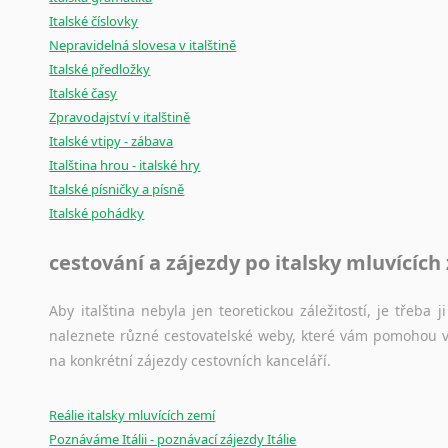
Lingala
Italské číslovky
Litevština
Nepravidelná slovesa v italštině
Lotyšština
Italské předložky
Italské časy
Luba
Zpravodajství v italštině
Makedonština
Italské vtipy - zábava
Malajština
Italština hrou - italské hry
Malgaština
Italské písničky a písně
Malinština
Italské pohádky
Maltština
Maorština
cestování a zájezdy po italsky mluvících
Megrelština
Moldavština
Aby italština nebyla jen teoretickou záležitostí, je třeba j
Mongolština
naleznete různé cestovatelské weby, které vám pomohou vy
Nepálština
na konkrétní zájezdy cestovních kanceláří.
Nilosaharské jazyky
Nizozemština
Reálie italsky mluvících zemí
Norština
Poznáváme Itálii - poznávací zájezdy Itálie