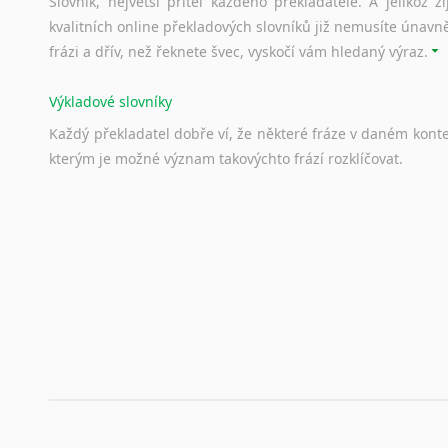
Slovník, největší přítel každého překladatele. A jelikož
Rumunšti
Amharština
kvalitních online překladových slovníků již nemusíte únavn
Litevština
Arabština
frázi a dřív, než řeknete švec, vyskočí vám hledaný výraz.
Slovinštin
Aramejština
Bosenštin
Arménština
Výkladové slovníky
Lotyština
Avarština
Srbština
Každý
překladatel
dobře
ví,
že
některé
fráze
v
daném
kont
Azerbajdžánština
Bulharšt
kterým
je
možné
význam
takovýchto
frází
rozklíčovat.
Bambarština
Maďaršti
Bantuské jazyky
Švédština
Barmština
Srovnávací slovníky
Čínština
Baskičtina
Úkolem
srovnávacích
slovníků
je
vyhledat
vhodná
synony
Makedon
Běloruština
vždy
po
ruce.
Turečtina
Bengálština
Dánština
Bosenština
Korektory pravopisu pro překladatele
Moldavšti
Bulharština
Ukrajinš
Každý dělá chyby a překlepy a kdo tvrdí, že ne, neříká p
Burjatština
Estonštin
využití moderního softwaru, jenž pravopisné, gramatické n
Čagatajské jazyky
Mongolšt
automaticky opravit.
Čečenština
Finština