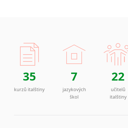
pře
Norština
uče
Novořečtina
spo
Oromština
Pet
Páli
varh
Pandžábština
Paštunština
Kultura
Perština
překlady
Portugalština
Film
Retorománština
Romština
Ochrana 
35
7
22
Rumunština
o výškový
Sanskrt
Rekonstru
kurzů italštiny
jazykových
učitelů
Sinhalština
Průzkum 
škol
italštiny
Slovinština
– mnohal
Somálština
veřejného
Sóština
Sociologi
Srbština
Staroslověnština
přek