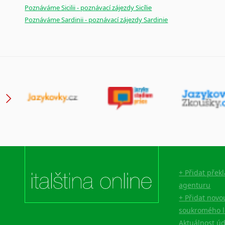
Novořečtina
Poznáváme Sicilii - poznávací zájezdy Sicílie
Oromština
Poznáváme Sardinii - poznávací zájezdy Sardinie
Páli
Pandžábština
Paštunština
Perština
Portugalština
Retorománština
Romština
Rumunština
Sanskrt
Sinhalština
Slovinština
+ Přidat přek
Somálština
agenturu
Sóština
+ Přidat novo
Srbština
soukromého l
Staroslověnština
Aktuálnost ú