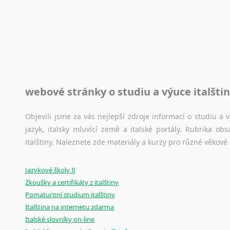
Černohorština
Norština
Rady a návody pro překladatele
Dánština
Korejšti
Toužíte započít překladatelskou dráhu, ale nevíte, jak na 
Darí
Vietnamš
raději kvůli osobnímu perfekcionismu, vlastnosti každému p
Esperanto
Překládám
raději zkontrolovat? V takovém případě jste na správném mí
Estonština
Naše
cen
Faerština
Jazykové korpusy
jazyků.
Fidžijština
webové stránky o studiu a výuce italšti
Jazykový korpus je elektronický soubor autentických tex
Filipínské jazyky
korpusů, jež umožňují třeba vyhledávání slov a slovních spo
Finština
původního zdroje textu.
Objevili jsme za vás nejlepší zdroje informací o studiu a
Fulbština
jazyk, italsky mluvící země a italské portály. Rubrika o
Gaelština
Ostatní pomůcky pro překladatele
italštiny. Naleznete zde materiály a kurzy pro různé věkové
Gruzínština
Mix
pomůcek,
jež
mají
potenciál
pomoci
překladateli
v
je
Hebrejština
Jazykové školy IJ
poradny
a
pravidla
pravopisu
nebo
stylistické
příručky.
Hindština
Zkoušky a certifikáty z italštiny
Chorvatština
Pomaturitní studium italštiny
Indonéština
Italština na internetu zdarma
Irština
Italské slovníky on-line
Islandština