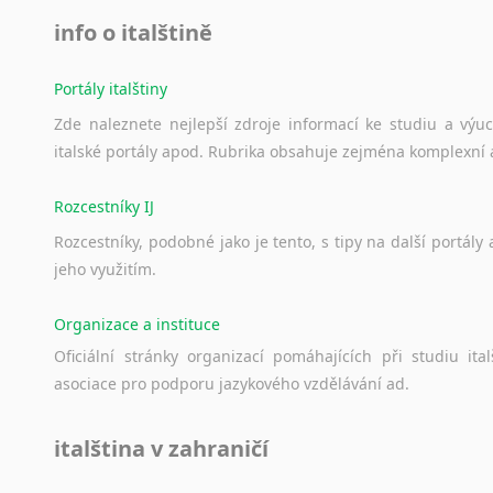
Svahilština
soci
info o italštině
Švédština
Sklářství
Tádžičtina
Portály italštiny
Glazura, 
Tahitština
porcelán 
Zde
naleznete
nejlepší
zdroje
informací
ke
studiu
a
výu
Tamilština
Akademi
italské
portály
apod.
Rubrika
obsahuje
zejména
komplexní
Tatarština
ekonomika
Thajština
Rozcestníky IJ
Zeměděls
Tibetština
Rozcestníky,
podobné
jako
je
tento,
s
tipy
na
další
portály
např
Tigriňňa
jeho
využitím.
pro
Turečtina
mani
Turkménština
Organizace a instituce
SIT
Ujgurština
Oficiální
stránky
organizací
pomáhajících
při
studiu
ital
hosp
Urdština
asociace
pro
podporu
jazykového
vzdělávání
ad.
Uzbečtina
Kromě sta
Vietnamština
korektury
italština v zahraničí
Wolof
všec
Znakový jazyk