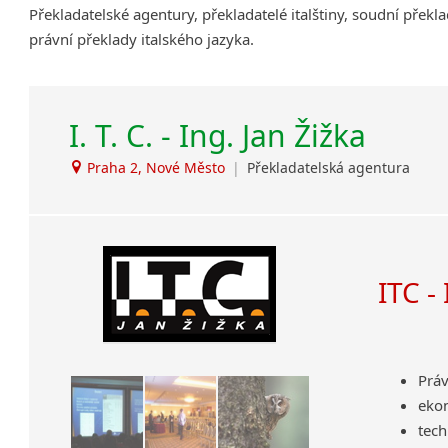
Překladatelské agentury, překladatelé italštiny, soudní překla
Amharština
právní překlady italského jazyka.
Arabština
Aramejština
Arménština
I. T. C. - Ing. Jan Žižka
Avarština
Azerbajdžánština
Praha 2, Nové Město
|
Překladatelská agentura
Bambarština
Bantuské jazyky
Barmština
Baskičtina
ITC -
Běloruština
Bengálština
Bosenština
Bulharština
Práv
Burjatština
eko
Čagatajské jazyky
tech
Čečenština