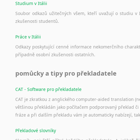
Studium v Itálii
Zulu
Nabízíme p
z jiných jazyků do IJ
Soubor
odkazů
užitečných
všem,
kteří
uvažují
o
studiu
v
Angličti
z němčiny
zkušenosti
studentů.
Polština
z angličtiny
Francouz
Práce v Itálii
z francouzštiny
Ruština
z maďarštiny
Odkazy
poskytující
cenné
informace
nekomerčního
charak
Holandšt
z polštiny
případně
osobní
zkušenosti
ostatních.
Japonšti
z ruštiny
Portugalš
z slovenštiny
pomůcky a tipy pro překladatele
Italština
z španělštiny
Španělšt
z ukrajinštiny
Řečtina
CAT - Software pro překladatele
z čínštiny
Němčina
CAT je zkratkou z anglického computer-aided translation (ne
--- další jazyky ---
Hebrejšt
většinou překládán jako počítačem podporovaný překlad či
Afrikánština
Latina
fráze a při dalším překladu vám je automaticky nabízejí, ta
Ajmarština
Slovenšti
Akebu
Arabštin
Překladové slovníky
Chorvatš
Albánština