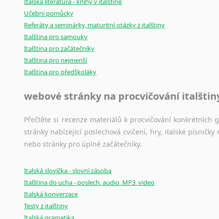
Italská literatura - knihy v italštině
Japonština
Učební pomůcky
Jidiš
Referáty a seminárky, maturitní otázky z italštiny
Kašmírština
Italština pro samouky
Italština pro začátečníky
Katalánština
Italština pro nejmenší
Kazaština
Italština pro předškoláky
Kečuánština
Kmérština
webové stránky na procvičování italštin
Konžština
Korejština
Přečtěte si recenze materiálů k procvičování konkrétních gra
Korsičtina
stránky nabízející poslechová cvičení, hry, italské písni
Kumykština
nebo stránky pro úplné začátečníky.
Kurdština
Kyrgyzština
Italská slovíčka - slovní zásoba
Laoština
Italština do ucha - poslech, audio, MP3, video
Laponština
Italská konverzace
Latina
Testy z italštiny
Lezginština
Italská gramatika