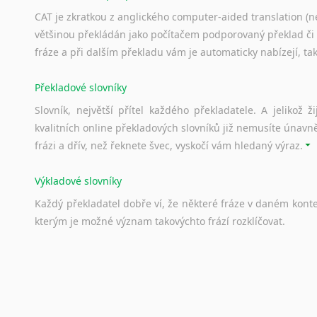
Svahilština
CAT je zkratkou z anglického computer-aided translation (ne
Švédština
většinou překládán jako počítačem podporovaný překlad či
Tádžičtina
fráze a při dalším překladu vám je automaticky nabízejí, ta
Tahitština
Překladové slovníky
Tamilština
Tatarština
Slovník, největší přítel každého překladatele. A jelikož
Thajština
kvalitních online překladových slovníků již nemusíte únavn
Tibetština
frázi a dřív, než řeknete švec, vyskočí vám hledaný výraz.
Tigriňňa
Turečtina
Výkladové slovníky
Turkménština
Každý
překladatel
dobře
ví,
že
některé
fráze
v
daném
kont
Ujgurština
kterým
je
možné
význam
takovýchto
frází
rozklíčovat.
Urdština
Uzbečtina
Srovnávací slovníky
Vietnamština
Úkolem
srovnávacích
slovníků
je
vyhledat
vhodná
synony
Wolof
vždy
po
ruce.
Znakový jazyk