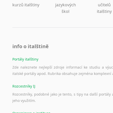
Lezginština
kurzů italštiny
jazykových
učitelů
Lingala
škol
italštiny
Litevština
Lotyšština
Luba
Makedonština
Malajština
info o italštině
Malgaština
Malinština
Portály italštiny
Maltština
Zde
naleznete
nejlepší
zdroje
informací
ke
studiu
a
výu
Maorština
italské
portály
apod.
Rubrika
obsahuje
zejména
komplexní
Megrelština
Moldavština
Rozcestníky IJ
Mongolština
Nepálština
Rozcestníky,
podobné
jako
je
tento,
s
tipy
na
další
portály
Nilosaharské jazyky
jeho
využitím.
Nizozemština