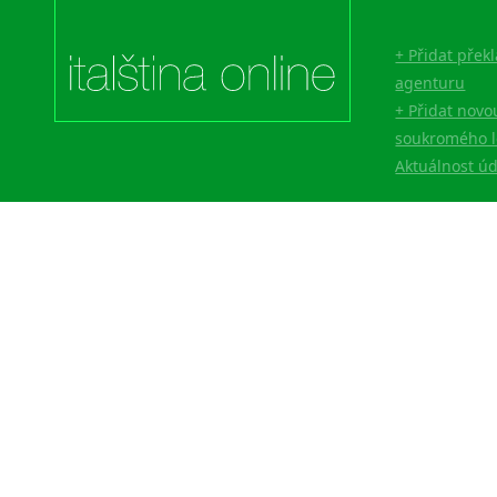
Lingala
Litevština
+ Přidat přek
Lotyšština
agenturu
Luba
+ Přidat novo
Makedonština
soukromého l
Malajština
Aktuálnost ú
Malgaština
Malinština
Maltština
Maorština
Megrelština
Moldavština
Mongolština
Nepálština
Nilosaharské jazyky
Nizozemština
Norština