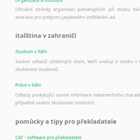
Organizace a instituce
Norština
Novořečtina
Oficiální
stránky
organizací
pomáhajících
při
studiu
ital
Oromština
asociace
pro
podporu
jazykového
vzdělávání
ad.
Páli
Pandžábština
italština v zahraničí
Paštunština
Perština
Studium v Itálii
Portugalština
Soubor
odkazů
užitečných
všem,
kteří
uvažují
o
studiu
v
Retorománština
zkušenosti
studentů.
Romština
Rumunština
Práce v Itálii
Sanskrt
Odkazy
poskytující
cenné
informace
nekomerčního
charak
Sinhalština
případně
osobní
zkušenosti
ostatních.
Slovinština
Somálština
pomůcky a tipy pro překladatele
Sóština
Srbština
CAT - Software pro překladatele
Staroslověnština