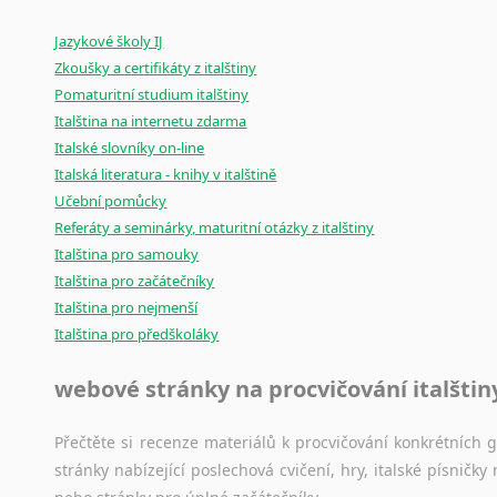
Amharština
Mix
pomůcek,
jež
mají
potenciál
pomoci
překladateli
v
je
Arabština
Jazykové školy IJ
poradny
a
pravidla
pravopisu
nebo
stylistické
příručky.
Aramejština
Zkoušky a certifikáty z italštiny
Pomaturitní studium italštiny
Arménština
Italština na internetu zdarma
Avarština
Italské slovníky on-line
Azerbajdžánština
Italská literatura - knihy v italštině
Bambarština
Učební pomůcky
Bantuské jazyky
Referáty a seminárky, maturitní otázky z italštiny
Barmština
Italština pro samouky
Baskičtina
Italština pro začátečníky
Běloruština
Italština pro nejmenší
Bengálština
Italština pro předškoláky
Bosenština
Bulharština
webové stránky na procvičování italštin
Burjatština
Čagatajské jazyky
Přečtěte si recenze materiálů k procvičování konkrétních gra
stránky nabízející poslechová cvičení, hry, italské písni
Čečenština