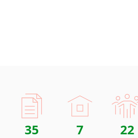
Islandština
stav
Japonština
IT (
Jidiš
elek
Kašmírština
aut
Katalánština
logi
Kazaština
Rozsáhlé
Kečuánština
Díky pro
Kmérština
schopni 
Konžština
Samozřej
Korejština
předpokl
Korsičtina
dokument
Kumykština
Kurdština
Kyrgyzština
Laoština
35
7
22
Laponština
Latina