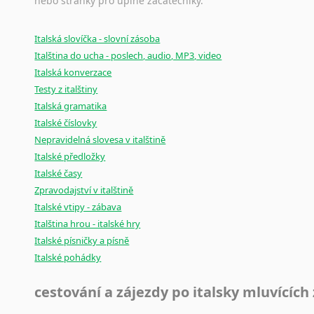
nebo stránky pro úplné začátečníky.
Černohorština
Dánština
Darí
Italská slovíčka - slovní zásoba
Italština do ucha - poslech, audio, MP3, video
Esperanto
Italská konverzace
Estonština
Testy z italštiny
Faerština
Italská gramatika
Fidžijština
Italské číslovky
Filipínské jazyky
Nepravidelná slovesa v italštině
Finština
Italské předložky
Fulbština
Italské časy
Gaelština
Zpravodajství v italštině
Gruzínština
Italské vtipy - zábava
Hebrejština
Italština hrou - italské hry
Hindština
Italské písničky a písně
Chorvatština
Italské pohádky
Indonéština
cestování a zájezdy po italsky mluvících
Irština
Islandština