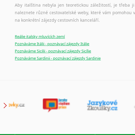
Aby italština nebyla jen teoretickou záležitostí, je třeba j
Japonština
naleznete různé cestovatelské weby, které vám pomohou vy
Jidiš
na konkrétní zájezdy cestovních kanceláří.
Kašmírština
Katalánština
Reálie italsky mluvících zemí
Kazaština
Poznáváme Itálii - poznávací zájezdy Itálie
Kečuánština
Poznáváme Sicilii - poznávací zájezdy Sicílie
Kmérština
Poznáváme Sardinii - poznávací zájezdy Sardinie
Konžština
Korejština
Korsičtina
Kumykština
Kurdština
Kyrgyzština
Laoština
Laponština
Latina
Lezginština