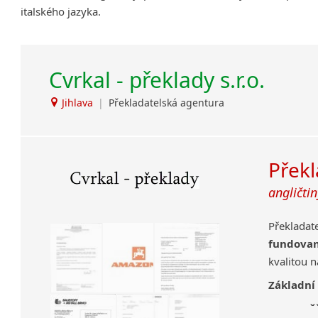
italského jazyka.
Amharština
Arabština
Aramejština
Cvrkal - překlady s.r.o.
Arménština
Avarština
Jihlava
|
Překladatelská agentura
Azerbajdžánština
Bambarština
Bantuské jazyky
Překl
Barmština
Baskičtina
angličtin
Běloruština
Bengálština
Překladat
Bosenština
fundova
Bulharština
kvalitou 
Burjatština
Základní
Čagatajské jazyky
ově
Čečenština