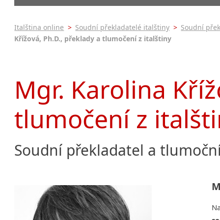
Praha 3
Soudní tlu
Praha 4
Praha 5
Italština online
>
Soudní překladatelé italštiny
>
Soudní přek
Křížová, Ph.D., překlady a tlumočení z italštiny
krajská města
Brno
Ostrava
Mgr. Karolina Kříž
Hradec Králové
Zlín
Jihlava
tlumočení z italšt
malá města podle abecedy
Brandýs nad Labem-Stará
Boleslav
Soudní překladatel a tlumočn
Citonice
Dačice
Příbram
M
Roudnice nad Labem
N