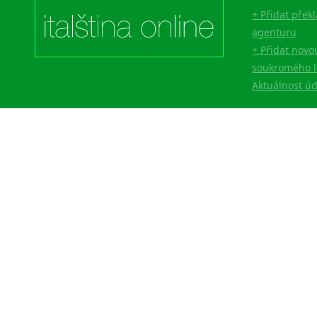
+ Přidat přek
agenturu
+ Přidat novo
soukromého l
Aktuálnost ú