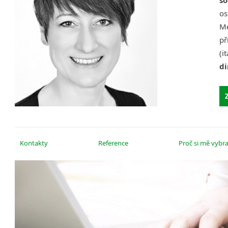
so
os
Mé
př
(i
d
ce
Ko
ad
Pr
Kontakty
Reference
Proč si mě vybra
Pr