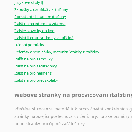
Jazykové školy IJ
poradny
a
pravidla
pravopisu
nebo
stylistické
příručky.
Zkoušky a certifikáty z italštiny
Pomaturitní studium italštiny
Italština na internetu zdarma
Italské slovníky on-line
Italská literatura - knihy v italštině
Učební pomůcky
Referáty a seminárky, maturitní otázky z italštiny
Italština pro samouky
Italština pro začátečníky
Italština pro nejmenší
Italština pro předškoláky
webové stránky na procvičování italštin
Přečtěte si recenze materiálů k procvičování konkrétních gra
stránky nabízející poslechová cvičení, hry, italské písni
nebo stránky pro úplné začátečníky.