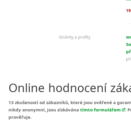
19
ww
Stránky a profily
So
př
př
Online
hodnocení
zák
13 zkušeností od zákazníků, které jsou ověřené a gara
nikdy anonymní, jsou získávána
tímto formulářem
. 
prověřuje.