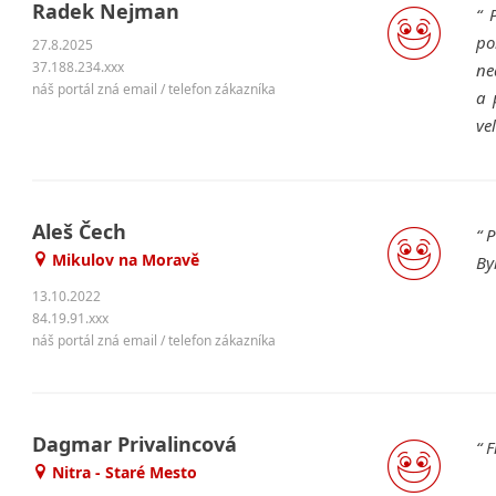
Radek Nejman
P
po
27.8.2025
37.188.234.xxx
ne
náš portál zná email / telefon zákazníka
a 
ve
Aleš Čech
P
Mikulov na Moravě
By
13.10.2022
84.19.91.xxx
náš portál zná email / telefon zákazníka
Dagmar Privalincová
F
Nitra - Staré Mesto