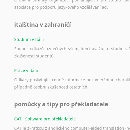
asociace
pro
podporu
jazykového
vzdělávání
ad.
italština v zahraničí
Studium v Itálii
Soubor
odkazů
užitečných
všem,
kteří
uvažují
o
studiu
v
zkušenosti
studentů.
Práce v Itálii
Odkazy
poskytující
cenné
informace
nekomerčního
charak
případně
osobní
zkušenosti
ostatních.
pomůcky a tipy pro překladatele
CAT - Software pro překladatele
CAT je zkratkou z anglického computer-aided translation (ne