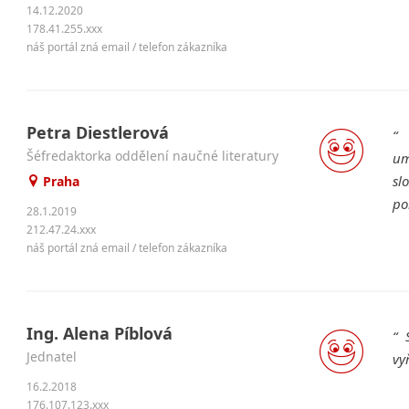
14.12.2020
178.41.255.xxx
náš portál zná email / telefon zákazníka
Petra Diestlerová
P
šéfredaktorka oddělení naučné literatury
um
sl
Praha
po
28.1.2019
212.47.24.xxx
náš portál zná email / telefon zákazníka
Ing. Alena Píblová
S
jednatel
vy
16.2.2018
176.107.123.xxx