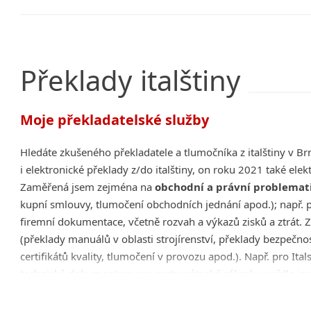
Překlady
italštiny
Moje překladatelské služby
Hledáte zkušeného překladatele a tlumočníka z italštiny v 
i elektronické překlady z/do italštiny, on roku 2021 také ele
Zaměřená jsem zejména na
obchodní a právní problemat
kupní smlouvy, tlumočení obchodních jednání apod.); např. p
firemní dokumentace, včetně rozvah a výkazů zisků a ztrát.
(překlady manuálů v oblasti strojírenství, překlady bezpečno
certifikátů kvality, tlumočení v provozu apod.). Např. pro Ita
technické dokumentace pro restaurátoské zákroky v sídle inst
Současně se zabývám
překlady z italštiny ze společensk
politologie, sociologie).