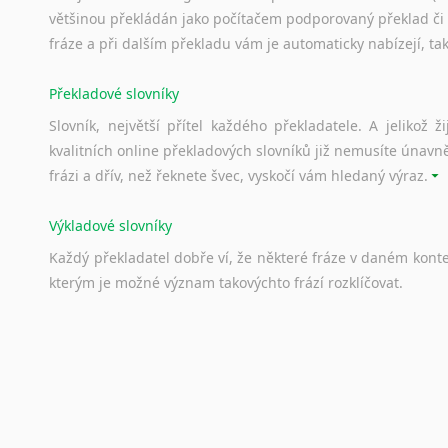
většinou překládán jako počítačem podporovaný překlad či
fráze a při dalším překladu vám je automaticky nabízejí, ta
Překladové slovníky
Slovník, největší přítel každého překladatele. A jelikož
kvalitních online překladových slovníků již nemusíte únavn
frázi a dřív, než řeknete švec, vyskočí vám hledaný výraz.
Výkladové slovníky
Každý
překladatel
dobře
ví,
že
některé
fráze
v
daném
kont
kterým
je
možné
význam
takovýchto
frází
rozklíčovat.
Srovnávací slovníky
Úkolem
srovnávacích
slovníků
je
vyhledat
vhodná
synony
vždy
po
ruce.