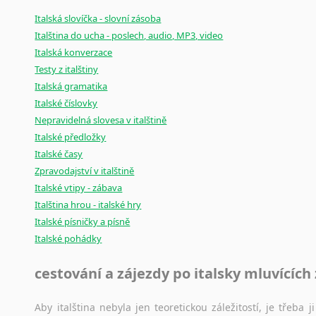
Italská slovíčka - slovní zásoba
Italština do ucha - poslech, audio, MP3, video
Italská konverzace
Testy z italštiny
Italská gramatika
Italské číslovky
Nepravidelná slovesa v italštině
Italské předložky
Italské časy
Zpravodajství v italštině
Italské vtipy - zábava
Italština hrou - italské hry
Italské písničky a písně
Italské pohádky
cestování a zájezdy po italsky mluvících
Aby italština nebyla jen teoretickou záležitostí, je třeba j