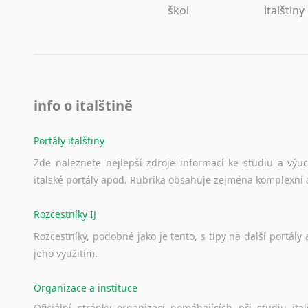
škol
italštiny
info o italštině
Portály italštiny
Zde
naleznete
nejlepší
zdroje
informací
ke
studiu
a
výu
italské
portály
apod.
Rubrika
obsahuje
zejména
komplexní
Rozcestníky IJ
Rozcestníky,
podobné
jako
je
tento,
s
tipy
na
další
portály
jeho
využitím.
Organizace a instituce
Oficiální
stránky
organizací
pomáhajících
při
studiu
ital