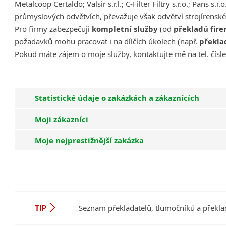
Metalcoop Certaldo; Valsir s.r.l.; C-Filter Filtry s.r.o.; Pans s.
průmyslových odvětvích, převažuje však odvětví strojírenské
Pro firmy zabezpečuji
kompletní služby
(od
překladů fir
požadavků mohu pracovat i na dílčích úkolech (např.
překla
Pokud máte zájem o moje služby, kontaktujte mě na tel. čísl
Statistické údaje o zakázkách a zákaznících
Moji zákazníci
Moje nejprestižnější zakázka
Seznam překladatelů, tlumočníků a překla
TIP