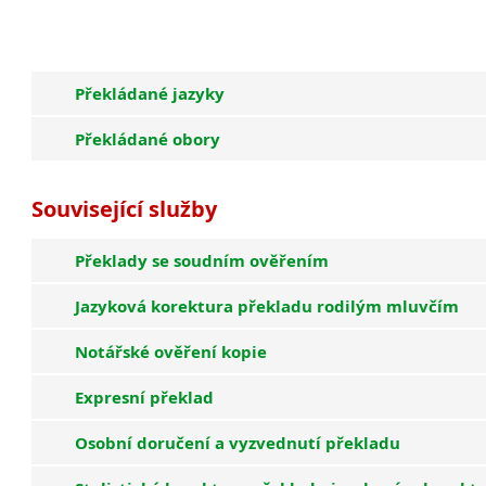
Pokud chcete využít mých služeb, kontaktujte mě na tel. čísl
adrese
karolina.krizova@
volny.cz
Překládané jazyky
Překládané obory
Související služby
Překlady se soudním ověřením
Jazyková korektura překladu rodilým mluvčím
Notářské ověření kopie
Expresní překlad
Osobní doručení a vyzvednutí překladu