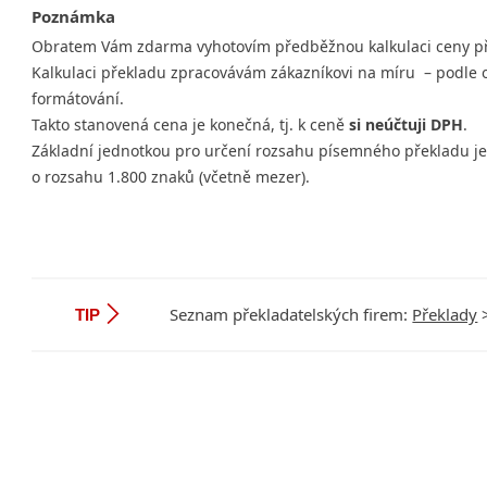
Poznámka
Obratem Vám zdarma vyhotovím předběžnou kalkulaci ceny př
Kalkulaci překladu zpracovávám zákazníkovi na míru – podle 
formátování.
Takto stanovená cena je konečná, tj. k ceně
si neúčtuji DPH
.
Základní jednotkou pro určení rozsahu písemného překladu je
o rozsahu 1.800 znaků (včetně mezer).
Seznam překladatelských firem:
Překlady
TIP