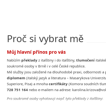
Proč
si
vybrat
mě
Můj hlavní přínos pro vás
Nabízím
překlady
z italštiny i do italštiny,
tlumočení
italsk
soukromé osoby v Brně i v celé České republice.
Mé služby jsou založené na dlouhodobé praxi, odbornosti a p
diplomem
(italský jazyk a literatura – Masarykova Univerzit
Superiore, Pisa) a mnoha
certifikáty
(Komora soudních tlumo
728 751 164
nebo e-mailem na adrese: karolina.krizova@
vo
Pro soukromé osoby vyhotovuji např. tyto překlady z italštiny
: