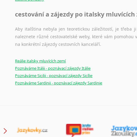
Japonština
cestování a zájezdy po italsky mluvících
Jidiš
Kašmírština
Aby italština nebyla jen teoretickou záležitostí, je třeba j
Katalánština
naleznete různé cestovatelské weby, které vám pomohou vy
Kazaština
na konkrétní zájezdy cestovních kanceláří.
Kečuánština
Kmérština
Reálie italsky mluvících zemí
Konžština
Poznáváme Itálii - poznávací zájezdy Itálie
Korejština
Poznáváme Sicilii - poznávací zájezdy Sicílie
Korsičtina
Poznáváme Sardinii - poznávací zájezdy Sardinie
Kumykština
Kurdština
Kyrgyzština
Laoština
Laponština
Latina
Lezginština