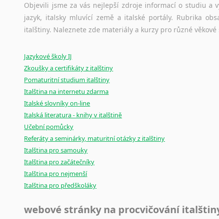
Amharština
původního zdroje textu.
Objevili jsme za vás nejlepší zdroje informací o studiu a
Arabština
jazyk, italsky mluvící země a italské portály. Rubrika o
Ostatní pomůcky pro překladatele
Aramejština
italštiny. Naleznete zde materiály a kurzy pro různé věkové
Arménština
Mix
pomůcek,
jež
mají
potenciál
pomoci
překladateli
v
je
Avarština
Jazykové školy IJ
poradny
a
pravidla
pravopisu
nebo
stylistické
příručky.
Azerbajdžánština
Zkoušky a certifikáty z italštiny
Pomaturitní studium italštiny
Bambarština
Italština na internetu zdarma
Bantuské jazyky
Italské slovníky on-line
Barmština
Italská literatura - knihy v italštině
Baskičtina
Učební pomůcky
Běloruština
Referáty a seminárky, maturitní otázky z italštiny
Bengálština
Italština pro samouky
Bosenština
Italština pro začátečníky
Bulharština
Italština pro nejmenší
Burjatština
Italština pro předškoláky
Čagatajské jazyky
Čečenština
webové stránky na procvičování italštin