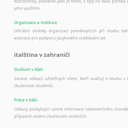
Norština
Rozcestníky,
podobné
jako
je
tento,
s
tipy
na
další
portály
Novořečtina
jeho
využitím.
Oromština
Organizace a instituce
Páli
Pandžábština
Oficiální
stránky
organizací
pomáhajících
při
studiu
ital
Paštunština
asociace
pro
podporu
jazykového
vzdělávání
ad.
Perština
Portugalština
italština v zahraničí
Retorománština
Romština
Studium v Itálii
Rumunština
Soubor
odkazů
užitečných
všem,
kteří
uvažují
o
studiu
v
Sanskrt
zkušenosti
studentů.
Sinhalština
Slovinština
Práce v Itálii
Somálština
Odkazy
poskytující
cenné
informace
nekomerčního
charak
Sóština
případně
osobní
zkušenosti
ostatních.
Srbština
Staroslověnština