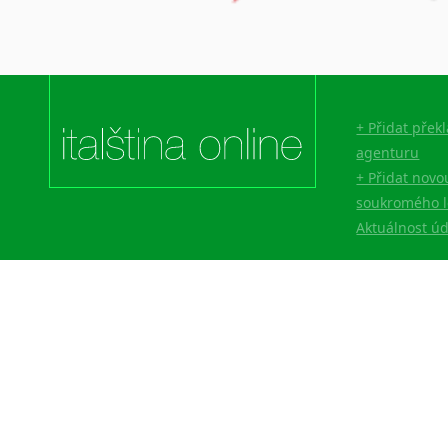
Lingala
Litevština
Lotyšština
Luba
Makedonština
+ Přidat přek
Malajština
agenturu
Malgaština
+ Přidat novo
Malinština
soukromého l
Maltština
Aktuálnost ú
Maorština
Megrelština
Moldavština
Mongolština
Nepálština
Nilosaharské jazyky
Nizozemština
Norština