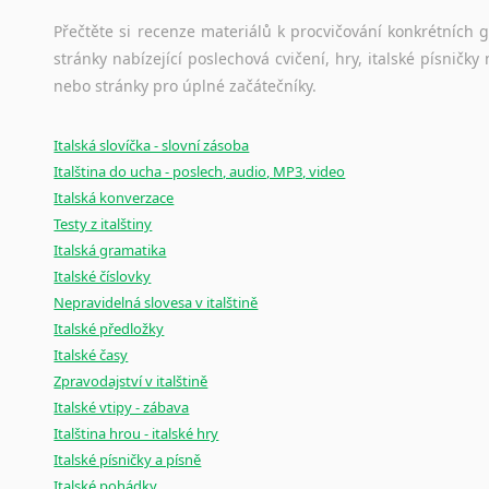
Černohorština
Dánština
Přečtěte si recenze materiálů k procvičování konkrétních gra
stránky nabízející poslechová cvičení, hry, italské písni
Darí
nebo stránky pro úplné začátečníky.
Esperanto
Estonština
Faerština
Italská slovíčka - slovní zásoba
Italština do ucha - poslech, audio, MP3, video
Fidžijština
Italská konverzace
Filipínské jazyky
Testy z italštiny
Finština
Italská gramatika
Fulbština
Italské číslovky
Gaelština
Nepravidelná slovesa v italštině
Gruzínština
Italské předložky
Hebrejština
Italské časy
Hindština
Zpravodajství v italštině
Chorvatština
Italské vtipy - zábava
Indonéština
Italština hrou - italské hry
Irština
Italské písničky a písně
Islandština
Italské pohádky