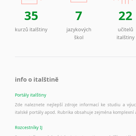
Lezginština
35
7
22
Lingala
Litevština
Lotyšština
kurzů italštiny
jazykových
učitelů
Luba
škol
italštiny
Makedonština
Malajština
Malgaština
Malinština
Maltština
info o italštině
Maorština
Megrelština
Portály italštiny
Moldavština
Zde
naleznete
nejlepší
zdroje
informací
ke
studiu
a
výu
Mongolština
italské
portály
apod.
Rubrika
obsahuje
zejména
komplexní
Nepálština
Nilosaharské jazyky
Rozcestníky IJ
Nizozemština