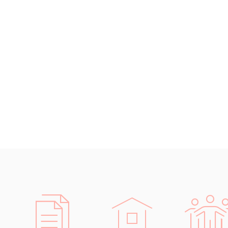
Islandština
prá
Japonština
účet
Jidiš
země
Kašmírština
stav
Katalánština
IT (
Kazaština
elek
Kečuánština
aut
Kmérština
logi
Konžština
Rozsáhlé
Korejština
Díky pro
Korsičtina
schopni 
Kumykština
Samozřej
Kurdština
předpokl
Kyrgyzština
dokument
Laoština
Laponština
Latina