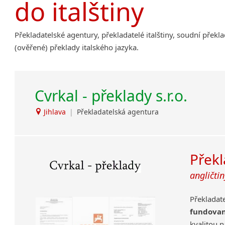
do italštiny
Amharština
Arabština
Překladatelské agentury, překladatelé italštiny, soudní překla
Aramejština
(ověřené) překlady italského jazyka.
Arménština
Avarština
Azerbajdžánština
Cvrkal - překlady s.r.o.
Bambarština
Bantuské jazyky
Jihlava
|
Překladatelská agentura
Barmština
Baskičtina
Běloruština
Překl
Bengálština
Bosenština
angličtin
Bulharština
Burjatština
Překladat
Čagatajské jazyky
fundova
Čečenština
kvalitou 