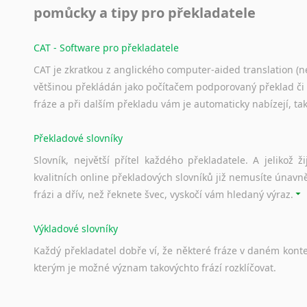
pomůcky a tipy pro překladatele
Svahilština
Švédština
CAT - Software pro překladatele
Tádžičtina
Tahitština
CAT je zkratkou z anglického computer-aided translation (ne
Tamilština
většinou překládán jako počítačem podporovaný překlad či
Tatarština
fráze a při dalším překladu vám je automaticky nabízejí, ta
Thajština
Překladové slovníky
Tibetština
Tigriňňa
Slovník, největší přítel každého překladatele. A jelikož
Turečtina
kvalitních online překladových slovníků již nemusíte únavn
Turkménština
frázi a dřív, než řeknete švec, vyskočí vám hledaný výraz.
Ujgurština
Urdština
Výkladové slovníky
Uzbečtina
Každý
překladatel
dobře
ví,
že
některé
fráze
v
daném
kont
Vietnamština
kterým
je
možné
význam
takovýchto
frází
rozklíčovat.
Wolof
Znakový jazyk