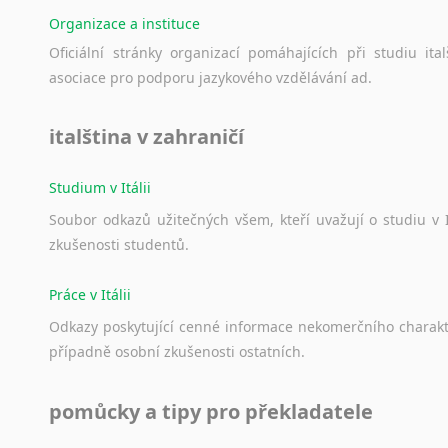
Norština
Organizace a instituce
Novořečtina
Oficiální
stránky
organizací
pomáhajících
při
studiu
ital
Oromština
asociace
pro
podporu
jazykového
vzdělávání
ad.
Páli
Pandžábština
Paštunština
italština v zahraničí
Perština
Portugalština
Studium v Itálii
Retorománština
Soubor
odkazů
užitečných
všem,
kteří
uvažují
o
studiu
v
Romština
zkušenosti
studentů.
Rumunština
Sanskrt
Práce v Itálii
Sinhalština
Odkazy
poskytující
cenné
informace
nekomerčního
charak
Slovinština
případně
osobní
zkušenosti
ostatních.
Somálština
Sóština
pomůcky a tipy pro překladatele
Srbština
Staroslověnština