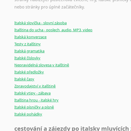
Černohorština
nebo stránky pro úplné začátečníky.
Dánština
Darí
Italská slovíčka - slovní zásoba
Esperanto
Italština do ucha - poslech, audio, MP3, video
Estonština
Italská konverzace
Faerština
Testy z italštiny
Fidžijština
Italská gramatika
Filipínské jazyky
Italské číslovky
Finština
Nepravidelná slovesa v italštině
Fulbština
Italské předložky
Gaelština
Italské časy
Gruzínština
Zpravodajství v italštině
Hebrejština
Italské vtipy - zábava
Hindština
Italština hrou - italské hry
Chorvatština
Italské písničky a písně
Italské pohádky
Indonéština
Irština
cestování a zájezdy po italsky mluvících
Islandština