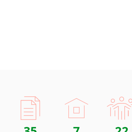
Islandština
země
Japonština
stav
Jidiš
IT (
Kašmírština
elek
Katalánština
aut
logi
Kazaština
Kečuánština
Rozsáhlé
Kmérština
Díky pro
Konžština
schopni 
Korejština
Samozřej
Korsičtina
předpokl
Kumykština
dokument
Kurdština
Kyrgyzština
Laoština
Laponština
35
7
22
Latina