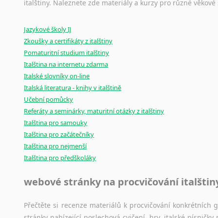
Ostatní pomůcky pro překladatele
italštiny. Naleznete zde materiály a kurzy pro různé věkové
Amharština
Arabština
Mix
pomůcek,
jež
mají
potenciál
pomoci
překladateli
v
je
Aramejština
Jazykové školy IJ
poradny
a
pravidla
pravopisu
nebo
stylistické
příručky.
Zkoušky a certifikáty z italštiny
Arménština
Pomaturitní studium italštiny
Avarština
Italština na internetu zdarma
Azerbajdžánština
Italské slovníky on-line
Bambarština
Italská literatura - knihy v italštině
Bantuské jazyky
Učební pomůcky
Barmština
Referáty a seminárky, maturitní otázky z italštiny
Baskičtina
Italština pro samouky
Běloruština
Italština pro začátečníky
Bengálština
Italština pro nejmenší
Bosenština
Italština pro předškoláky
Bulharština
webové stránky na procvičování italštin
Burjatština
Čagatajské jazyky
Přečtěte si recenze materiálů k procvičování konkrétních gra
Čečenština
stránky nabízející poslechová cvičení, hry, italské písni