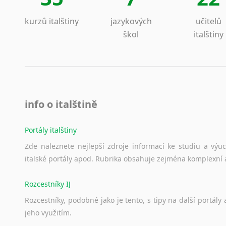
Lezginština
Lingala
kurzů italštiny
jazykových
učitelů
Litevština
škol
italštiny
Lotyšština
Luba
Makedonština
Malajština
Malgaština
info o italštině
Malinština
Maltština
Portály italštiny
Maorština
Zde
naleznete
nejlepší
zdroje
informací
ke
studiu
a
výu
Megrelština
italské
portály
apod.
Rubrika
obsahuje
zejména
komplexní
Moldavština
Mongolština
Rozcestníky IJ
Nepálština
Rozcestníky,
podobné
jako
je
tento,
s
tipy
na
další
portály
Nilosaharské jazyky
jeho
využitím.
Nizozemština