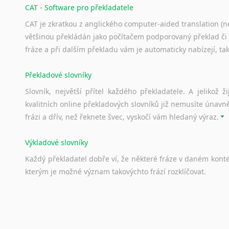
CAT - Software pro překladatele
Svahilština
CAT je zkratkou z anglického computer-aided translation (ne
Švédština
většinou překládán jako počítačem podporovaný překlad či
Tádžičtina
fráze a při dalším překladu vám je automaticky nabízejí, ta
Tahitština
Tamilština
Překladové slovníky
Tatarština
Thajština
Slovník, největší přítel každého překladatele. A jelikož
Tibetština
kvalitních online překladových slovníků již nemusíte únavn
frázi a dřív, než řeknete švec, vyskočí vám hledaný výraz.
Tigriňňa
Turečtina
Výkladové slovníky
Turkménština
Ujgurština
Každý
překladatel
dobře
ví,
že
některé
fráze
v
daném
kont
Urdština
kterým
je
možné
význam
takovýchto
frází
rozklíčovat.
Uzbečtina
Vietnamština
Srovnávací slovníky
Wolof
Úkolem
srovnávacích
slovníků
je
vyhledat
vhodná
synony
Znakový jazyk