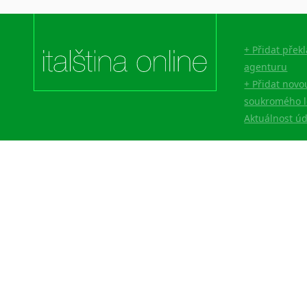
Lingala
Litevština
Lotyšština
+ Přidat přek
Luba
agenturu
Makedonština
+ Přidat novo
Malajština
soukromého l
Malgaština
Aktuálnost ú
Malinština
Maltština
Maorština
Megrelština
Moldavština
Mongolština
Nepálština
Nilosaharské jazyky
Nizozemština
Norština