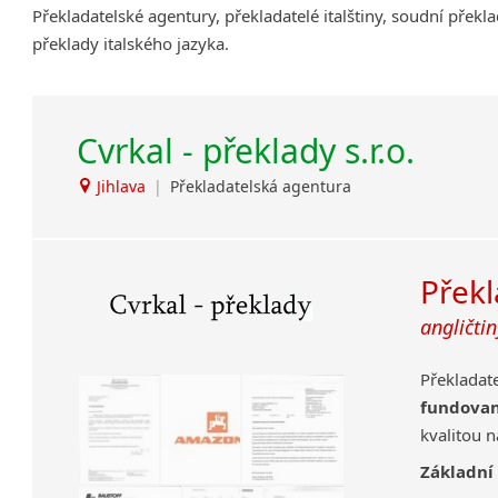
Překladatelské agentury, překladatelé italštiny, soudní překla
Amharština
překlady italského jazyka.
Arabština
Aramejština
Arménština
Cvrkal - překlady s.r.o.
Avarština
Azerbajdžánština
Jihlava
|
Překladatelská agentura
Bambarština
Bantuské jazyky
Barmština
Překl
Baskičtina
Běloruština
angličtin
Bengálština
Bosenština
Překladat
Bulharština
fundova
Burjatština
kvalitou 
Čagatajské jazyky
Základní
Čečenština