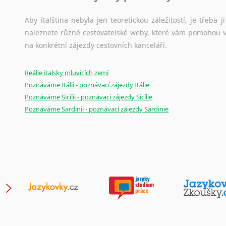
Japonština
Aby italština nebyla jen teoretickou záležitostí, je třeba j
Jidiš
naleznete různé cestovatelské weby, které vám pomohou vy
Kašmírština
na konkrétní zájezdy cestovních kanceláří.
Katalánština
Kazaština
Reálie italsky mluvících zemí
Kečuánština
Poznáváme Itálii - poznávací zájezdy Itálie
Kmérština
Poznáváme Sicilii - poznávací zájezdy Sicílie
Konžština
Poznáváme Sardinii - poznávací zájezdy Sardinie
Korejština
Korsičtina
Kumykština
Kurdština
Kyrgyzština
Laoština
Laponština
Latina
Lezginština