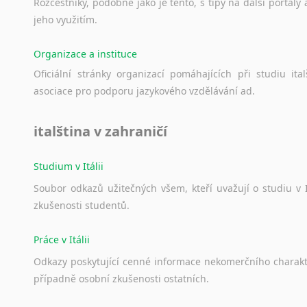
Norština
Rozcestníky,
podobné
jako
je
tento,
s
tipy
na
další
portály
Novořečtina
jeho
využitím.
Oromština
Organizace a instituce
Páli
Pandžábština
Oficiální
stránky
organizací
pomáhajících
při
studiu
ital
Paštunština
asociace
pro
podporu
jazykového
vzdělávání
ad.
Perština
Portugalština
italština v zahraničí
Retorománština
Romština
Studium v Itálii
Rumunština
Soubor
odkazů
užitečných
všem,
kteří
uvažují
o
studiu
v
Sanskrt
zkušenosti
studentů.
Sinhalština
Slovinština
Práce v Itálii
Somálština
Odkazy
poskytující
cenné
informace
nekomerčního
charak
Sóština
případně
osobní
zkušenosti
ostatních.
Srbština
Staroslověnština