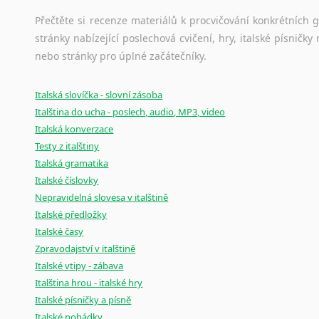
Černohorština
Dánština
Přečtěte si recenze materiálů k procvičování konkrétních gra
stránky nabízející poslechová cvičení, hry, italské písni
Darí
nebo stránky pro úplné začátečníky.
Esperanto
Estonština
Faerština
Italská slovíčka - slovní zásoba
Italština do ucha - poslech, audio, MP3, video
Fidžijština
Italská konverzace
Filipínské jazyky
Testy z italštiny
Finština
Italská gramatika
Fulbština
Italské číslovky
Gaelština
Nepravidelná slovesa v italštině
Gruzínština
Italské předložky
Hebrejština
Italské časy
Hindština
Zpravodajství v italštině
Chorvatština
Italské vtipy - zábava
Indonéština
Italština hrou - italské hry
Irština
Italské písničky a písně
Islandština
Italské pohádky