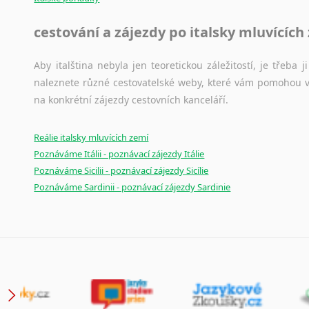
Japonština
cestování a zájezdy po italsky mluvících
Jidiš
Kašmírština
Aby italština nebyla jen teoretickou záležitostí, je třeba j
Katalánština
naleznete různé cestovatelské weby, které vám pomohou vy
Kazaština
na konkrétní zájezdy cestovních kanceláří.
Kečuánština
Kmérština
Reálie italsky mluvících zemí
Konžština
Poznáváme Itálii - poznávací zájezdy Itálie
Korejština
Poznáváme Sicilii - poznávací zájezdy Sicílie
Korsičtina
Poznáváme Sardinii - poznávací zájezdy Sardinie
Kumykština
Kurdština
Kyrgyzština
Laoština
Laponština
Latina
Lezginština