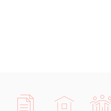
Islandština
prá
Japonština
účet
Jidiš
země
Kašmírština
stav
Katalánština
IT (
Kazaština
elek
Kečuánština
aut
Kmérština
logi
Konžština
Rozsáhlé
Korejština
Díky pro
Korsičtina
schopni 
Kumykština
Samozřej
Kurdština
předpokl
Kyrgyzština
dokument
Laoština
Laponština
Latina