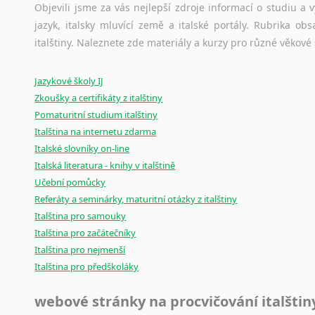
Amharština
původního zdroje textu.
Objevili jsme za vás nejlepší zdroje informací o studiu a
Arabština
jazyk, italsky mluvící země a italské portály. Rubrika o
Ostatní pomůcky pro překladatele
Aramejština
italštiny. Naleznete zde materiály a kurzy pro různé věkové
Arménština
Mix
pomůcek,
jež
mají
potenciál
pomoci
překladateli
v
je
Avarština
Jazykové školy IJ
poradny
a
pravidla
pravopisu
nebo
stylistické
příručky.
Azerbajdžánština
Zkoušky a certifikáty z italštiny
Pomaturitní studium italštiny
Bambarština
Italština na internetu zdarma
Bantuské jazyky
Italské slovníky on-line
Barmština
Italská literatura - knihy v italštině
Baskičtina
Učební pomůcky
Běloruština
Referáty a seminárky, maturitní otázky z italštiny
Bengálština
Italština pro samouky
Bosenština
Italština pro začátečníky
Bulharština
Italština pro nejmenší
Burjatština
Italština pro předškoláky
Čagatajské jazyky
Čečenština
webové stránky na procvičování italštin