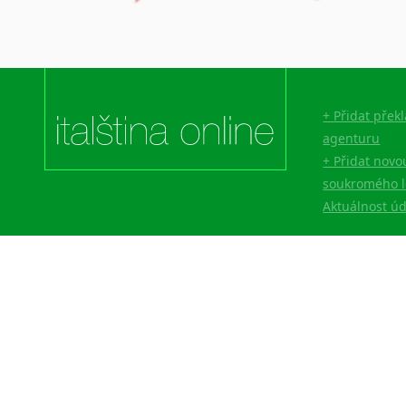
Lingala
Litevština
Lotyšština
Luba
Makedonština
+ Přidat přek
Malajština
agenturu
Malgaština
+ Přidat novo
Malinština
soukromého l
Maltština
Aktuálnost ú
Maorština
Megrelština
Moldavština
Mongolština
Nepálština
Nilosaharské jazyky
Nizozemština
Norština