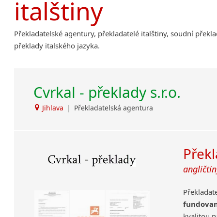
italštiny
Amharština
Arabština
Překladatelské agentury, překladatelé italštiny, soudní překla
Aramejština
překlady italského jazyka.
Arménština
Avarština
Azerbajdžánština
Cvrkal - překlady s.r.o.
Bambarština
Bantuské jazyky
Jihlava
|
Překladatelská agentura
Barmština
Baskičtina
Běloruština
Překl
Bengálština
Bosenština
angličtin
Bulharština
Burjatština
Překladat
Čagatajské jazyky
fundova
Čečenština
kvalitou 