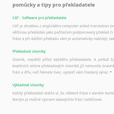
pomůcky a tipy pro překladatele
Svahilština
Švédština
CAT - Software pro překladatele
Tádžičtina
Tahitština
CAT je zkratkou z anglického computer-aided translation (ne
Tamilština
většinou překládán jako počítačem podporovaný překlad či
Tatarština
fráze a při dalším překladu vám je automaticky nabízejí, ta
Thajština
Překladové slovníky
Tibetština
Tigriňňa
Slovník, největší přítel každého překladatele. A jelikož
Turečtina
kvalitních online překladových slovníků již nemusíte únavn
Turkménština
frázi a dřív, než řeknete švec, vyskočí vám hledaný výraz.
Ujgurština
Urdština
Výkladové slovníky
Uzbečtina
Každý
překladatel
dobře
ví,
že
některé
fráze
v
daném
kont
Vietnamština
kterým
je
možné
význam
takovýchto
frází
rozklíčovat.
Wolof
Znakový jazyk