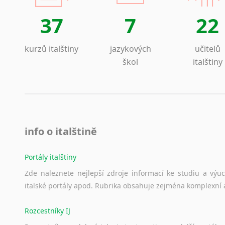
Lezginština
37
7
22
Lingala
Litevština
Lotyšština
kurzů italštiny
jazykových
učitelů
Luba
škol
italštiny
Makedonština
Malajština
Malgaština
Malinština
Maltština
info o italštině
Maorština
Megrelština
Portály italštiny
Moldavština
Zde
naleznete
nejlepší
zdroje
informací
ke
studiu
a
výu
Mongolština
italské
portály
apod.
Rubrika
obsahuje
zejména
komplexní
Nepálština
Nilosaharské jazyky
Rozcestníky IJ
Nizozemština