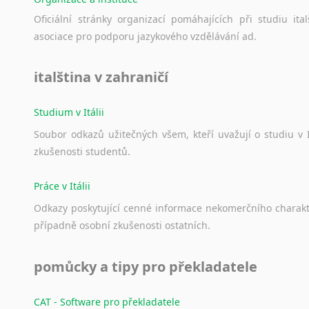
Norština
Novořečtina
Oficiální
stránky
organizací
pomáhajících
při
studiu
ital
asociace
pro
podporu
jazykového
vzdělávání
ad.
Oromština
Páli
Pandžábština
italština v zahraničí
Paštunština
Perština
Studium v Itálii
Portugalština
Soubor
odkazů
užitečných
všem,
kteří
uvažují
o
studiu
v
Retorománština
zkušenosti
studentů.
Romština
Rumunština
Práce v Itálii
Sanskrt
Odkazy
poskytující
cenné
informace
nekomerčního
charak
Sinhalština
případně
osobní
zkušenosti
ostatních.
Slovinština
Somálština
pomůcky a tipy pro překladatele
Sóština
Srbština
CAT - Software pro překladatele
Staroslověnština