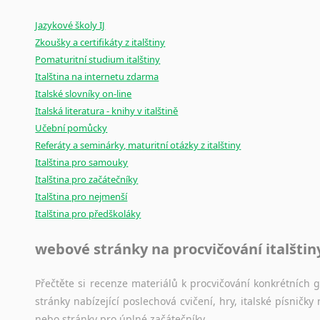
Amharština
Mix
pomůcek,
jež
mají
potenciál
pomoci
překladateli
v
je
Arabština
Jazykové školy IJ
poradny
a
pravidla
pravopisu
nebo
stylistické
příručky.
Zkoušky a certifikáty z italštiny
Aramejština
Pomaturitní studium italštiny
Arménština
Italština na internetu zdarma
Avarština
Italské slovníky on-line
Azerbajdžánština
Italská literatura - knihy v italštině
Bambarština
Učební pomůcky
Bantuské jazyky
Referáty a seminárky, maturitní otázky z italštiny
Barmština
Italština pro samouky
Baskičtina
Italština pro začátečníky
Běloruština
Italština pro nejmenší
Bengálština
Italština pro předškoláky
Bosenština
webové stránky na procvičování italštin
Bulharština
Burjatština
Přečtěte si recenze materiálů k procvičování konkrétních gra
Čagatajské jazyky
stránky nabízející poslechová cvičení, hry, italské písni
Čečenština
nebo stránky pro úplné začátečníky.