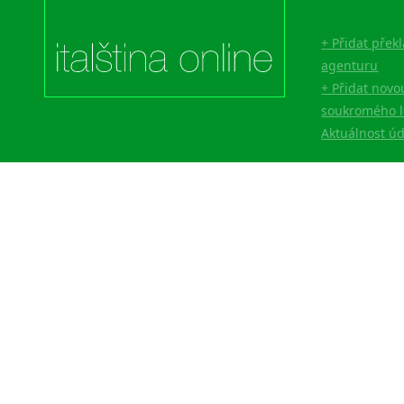
Lingala
Litevština
+ Přidat přek
Lotyšština
agenturu
Luba
+ Přidat novo
Makedonština
soukromého l
Malajština
Aktuálnost ú
Malgaština
Malinština
Maltština
Maorština
Megrelština
Moldavština
Mongolština
Nepálština
Nilosaharské jazyky
Nizozemština
Norština