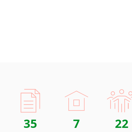
Islandština
Japonština
Jidiš
Kašmírština
Katalánština
Kazaština
Kečuánština
Kmérština
Konžština
Korejština
Korsičtina
Kumykština
Kurdština
Kyrgyzština
Laoština
35
7
22
Laponština
Latina