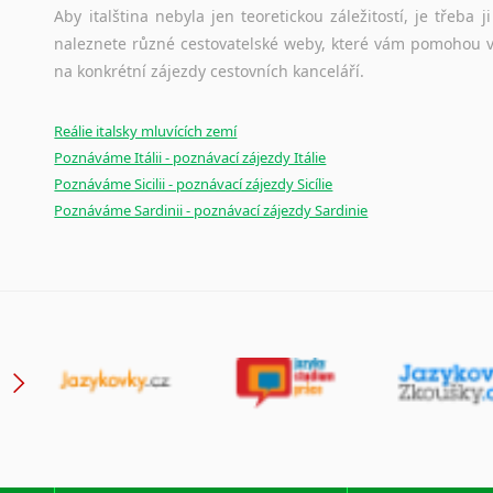
Aby italština nebyla jen teoretickou záležitostí, je třeba j
Japonština
naleznete různé cestovatelské weby, které vám pomohou vy
Jidiš
na konkrétní zájezdy cestovních kanceláří.
Kašmírština
Katalánština
Reálie italsky mluvících zemí
Kazaština
Poznáváme Itálii - poznávací zájezdy Itálie
Kečuánština
Poznáváme Sicilii - poznávací zájezdy Sicílie
Kmérština
Poznáváme Sardinii - poznávací zájezdy Sardinie
Konžština
Korejština
Korsičtina
Kumykština
Kurdština
Kyrgyzština
Laoština
Laponština
Latina
Lezginština