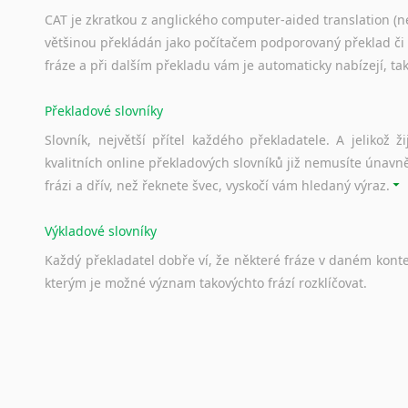
Svahilština
CAT je zkratkou z anglického computer-aided translation (ne
většinou překládán jako počítačem podporovaný překlad či
Švédština
fráze a při dalším překladu vám je automaticky nabízejí, ta
Tádžičtina
Tahitština
Překladové slovníky
Tamilština
Tatarština
Slovník, největší přítel každého překladatele. A jelikož
Thajština
kvalitních online překladových slovníků již nemusíte únavn
Tibetština
frázi a dřív, než řeknete švec, vyskočí vám hledaný výraz.
Tigriňňa
Výkladové slovníky
Turečtina
Turkménština
Každý
překladatel
dobře
ví,
že
některé
fráze
v
daném
kont
Ujgurština
kterým
je
možné
význam
takovýchto
frází
rozklíčovat.
Urdština
Uzbečtina
Srovnávací slovníky
Vietnamština
Úkolem
srovnávacích
slovníků
je
vyhledat
vhodná
synony
Wolof
vždy
po
ruce.
Znakový jazyk