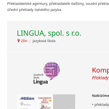
Překladatelské agentury, překladatelé italštiny, soudní překla
Amharština
úřední překlady italského jazyka.
Arabština
Aramejština
Arménština
LINGUA, spol. s r.o.
Avarština
Azerbajdžánština
Zlín
|
Jazyková škola
Bambarština
Bantuské jazyky
Barmština
Baskičtina
Kompl
Běloruština
Bengálština
Překlady
Bosenština
Bulharština
Burjatština
Nabízíme
Čagatajské jazyky
• překlad
Čečenština