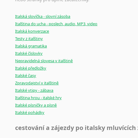
Černohorština
Dánština
Italská slovíčka - slovní zásoba
Darí
Italština do ucha - poslech, audio, MP3, video
Esperanto
Italská konverzace
Estonština
Testy z italštiny
Faerština
Italská gramatika
Fidžijština
Italské číslovky
Filipínské jazyky
Nepravidelná slovesa v italštině
Finština
Italské předložky
Fulbština
Italské časy
Gaelština
Zpravodajství v italštině
Gruzínština
Italské vtipy - zábava
Hebrejština
Italština hrou - italské hry
Hindština
Italské písničky a písně
Italské pohádky
Chorvatština
Indonéština
cestování a zájezdy po italsky mluvících
Irština
Islandština