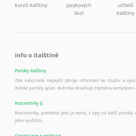
Lezginština
kurzů italštiny
jazykových
učitelů
Lingala
škol
italštiny
Litevština
Lotyšština
Luba
Makedonština
Malajština
info o italštině
Malgaština
Malinština
Portály italštiny
Maltština
Zde
naleznete
nejlepší
zdroje
informací
ke
studiu
a
výu
Maorština
italské
portály
apod.
Rubrika
obsahuje
zejména
komplexní
Megrelština
Moldavština
Rozcestníky IJ
Mongolština
Nepálština
Rozcestníky,
podobné
jako
je
tento,
s
tipy
na
další
portály
jeho
využitím.
Nilosaharské jazyky
Nizozemština
Organizace a instituce