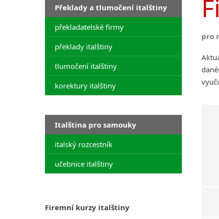
F
Překlady a tlumočení italštiny
překladatelské firmy
pro 
překlady italštiny
Aktuá
tlumočení italštiny
daném
vyuču
korektury italštiny
Italština pro samouky
italský rozcestník
učebnice italštiny
Firemní kurzy italštiny