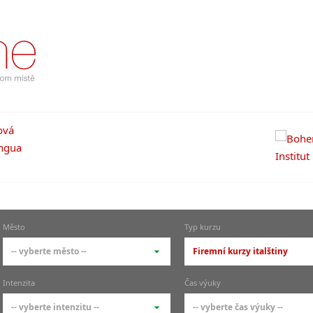
Město
Typ kurzu
-- vyberte město --
Firemní kurzy italštiny
-- vyberte město --
-- vyberte typ --
Intenzita
Čas výuky
pražské městské části
základní členění kur
-- vyberte intenzitu --
-- vyberte čas výuky --