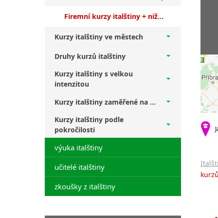
Firemní kurzy italštiny + nižší středně pokročilí
Kurzy italštiny ve městech
Druhy kurzů italštiny
Kurzy italštiny s velkou
intenzitou
Kurzy italštiny zaměřené na ...
Kurzy italštiny podle
J
pokročilosti
výuka italštiny
Italš
učitelé italštiny
kurzů
zkoušky z italštiny