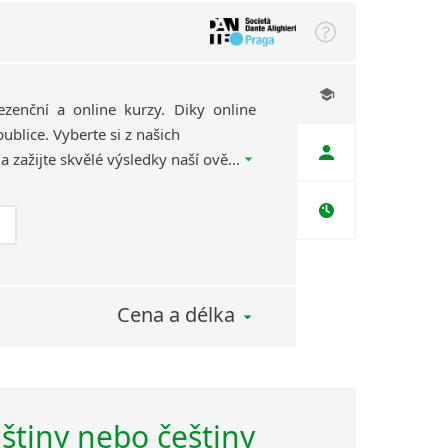
ezenční a online kurzy. Diky online
ublice. Vyberte si z našich
kvalifikovaných lektorů a zažijte skvělé výsledky naší ověřené výukové metody, díky které se naučíte italský efektivně, rychle a zábavnou formou.
Cena a délka
lštiny nebo češtiny