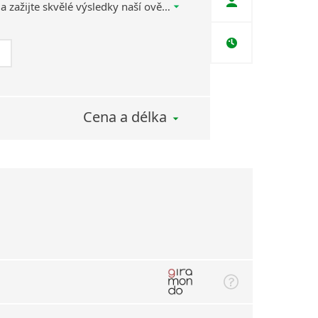
kvalifikovaných lektorů a zažijte skvělé výsledky naší ověřené výukové metody, díky které se naučíte jazyk efektivně, rychle a zábavnou formou.
Cena a délka