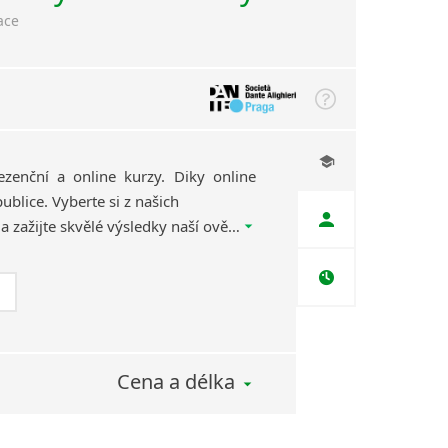
ace
ezenční a online kurzy. Diky online
ublice. Vyberte si z našich
kvalifikovaných lektorů a zažijte skvělé výsledky naší ověřené výukové metody, díky které se naučíte jazyk efektivně, rychle a zábavnou formou.
Cena a délka