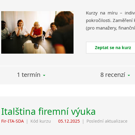
Kurzy na míru – indivi
pokročilosti. Zaměření
Zeptat se na kurz
1 termín
8 recenzí
Italština firemní výuka
Fir-ITA-SDA
|
Kód kurzu
05.12.2025
|
Poslední aktualizace