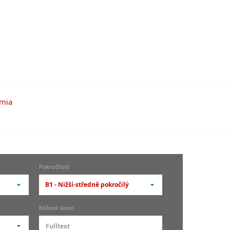
Pokročilost
B1 - Nižší-středně pokročilý
-- vyberte pokročilost --
Klíčové slovo
zů
kurz je pro studenty
pokročilosti