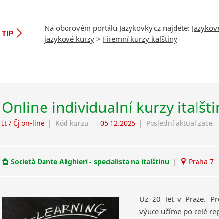
Na oborovém portálu Jazykovky.cz najdete:
Jazykov
TIP
jazykové kurzy
>
Firemní kurzy italštiny
Online individualní kurzy italšt
It / Čj on-line
|
Kód kurzu
05.12.2025
|
Poslední aktualizace
Società Dante Alighieri - specialista na italštinu
|
Praha 7
Už 20 let v Praze. Pr
výuce učíme po celé rep