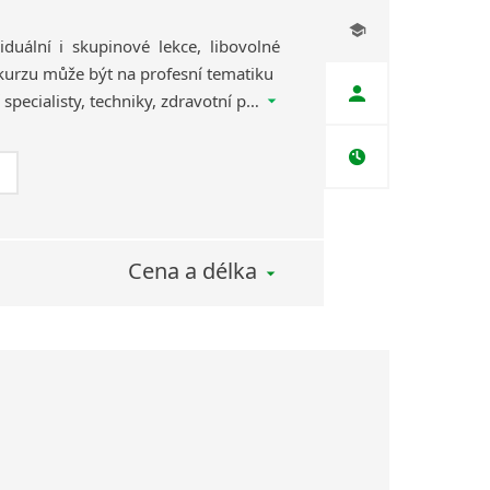
duální i skupinové lekce, libovolné
 kurzu může být na profesní tematiku
(pro manažery, finanční specialisty, techniky, zdravotní pracovníky, mezinárodní obchod aj.). Kurzy ve firmě, jazykové škole nebo on-line.
Cena a délka