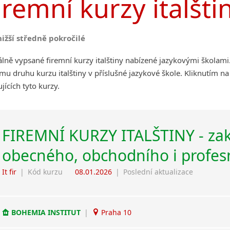
iremní kurzy italšti
nižší středně pokročilé
lně vypsané firemní kurzy italštiny nabízené jazykovými školami
u druhu kurzu italštiny v příslušné jazykové škole. Kliknutím 
jících tyto kurzy.
FIREMNÍ KURZY ITALŠTINY - za
obecného, obchodního i profes
It fir
|
Kód kurzu
08.01.2026
|
Poslední aktualizace
BOHEMIA INSTITUT
|
Praha 10