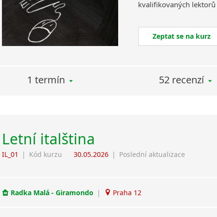
Zeptat se na kurz
1 termín
52 recenzí
Letní italština
IL_01
|
Kód kurzu
30.05.2026
|
Poslední aktualizace
Radka Malá - Giramondo
|
Praha 12