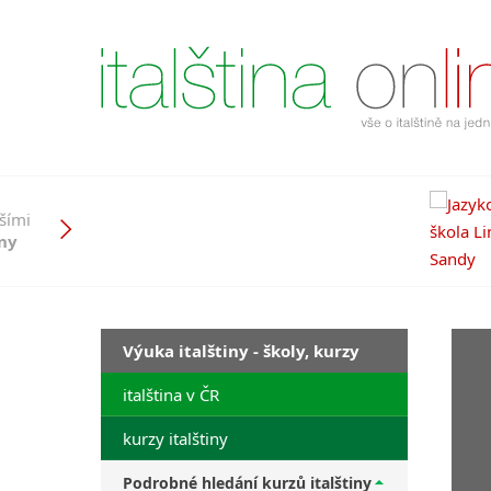
pšími
iny
Výuka italštiny - školy, kurzy
italština v ČR
kurzy italštiny
Podrobné hledání kurzů italštiny