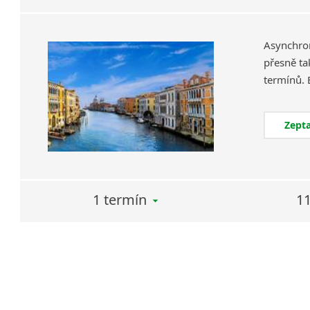
Asynchron
přesně ta
Zepta
1 termín
11