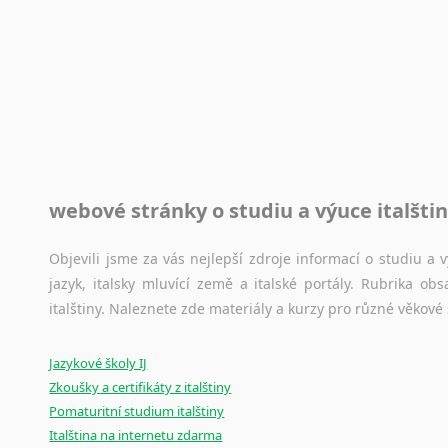
Rady a návody pro překladatele
Toužíte započít překladatelskou dráhu, ale nevíte, jak na 
raději kvůli osobnímu perfekcionismu, vlastnosti každému p
raději zkontrolovat? V takovém případě jste na správném mí
Jazykové korpusy
webové stránky o studiu a výuce italšti
Jazykový korpus je elektronický soubor autentických tex
korpusů, jež umožňují třeba vyhledávání slov a slovních spo
původního zdroje textu.
Objevili jsme za vás nejlepší zdroje informací o studiu a
jazyk, italsky mluvící země a italské portály. Rubrika o
Ostatní pomůcky pro překladatele
italštiny. Naleznete zde materiály a kurzy pro různé věkové
Mix
pomůcek,
jež
mají
potenciál
pomoci
překladateli
v
je
Jazykové školy IJ
poradny
a
pravidla
pravopisu
nebo
stylistické
příručky.
Zkoušky a certifikáty z italštiny
Pomaturitní studium italštiny
Italština na internetu zdarma