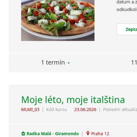
datum a z
Zepta
1 termín
11
Moje léto, moje italština
MLMI_03
|
Kód kurzu
23.06.2026
|
Poslední aktuali
Radka Malá - Giramondo
|
Praha 12