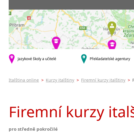
Praha 5
3-4 hodiny týdně
Dopolední
Pomatur
Praha 7
9-14 hodin týdně
Odpolední
kurzy s v
Praha 9
20 a více hodin týdně
Večerní (z
Online 
Praha 10
Noční (od
Letní k
krajská města
Celodenní
Intenzi
Brno
specifick
Plzeň
Italšti
malá města podle abecedy
Jazykové školy a učitelé
Překladatelské agentury
Konverz
Most
Italština online
>
Kurzy italštiny
>
Firemní kurzy italštiny
>
Firemní kurzy ital
pro středně pokročilé