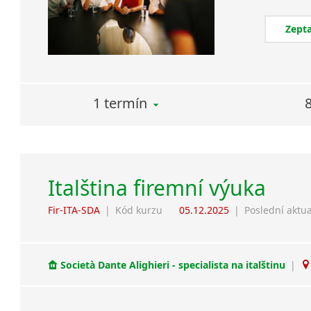
Zepta
1 termín
Italština firemní výuka
Fir-ITA-SDA
|
Kód kurzu
05.12.2025
|
Poslední aktua
Società Dante Alighieri - specialista na italštinu
|