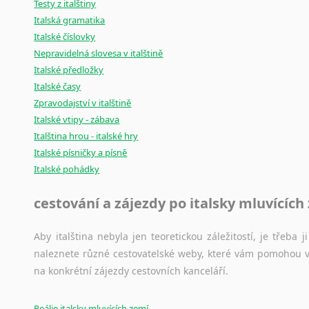
Testy z italštiny
Italská gramatika
Italské číslovky
Nepravidelná slovesa v italštině
Italské předložky
Italské časy
Zpravodajství v italštině
Italské vtipy - zábava
Italština hrou - italské hry
Italské písničky a písně
Italské pohádky
cestování a zájezdy po italsky mluvících
Aby italština nebyla jen teoretickou záležitostí, je třeba j
naleznete různé cestovatelské weby, které vám pomohou vy
na konkrétní zájezdy cestovních kanceláří.
Reálie italsky mluvících zemí