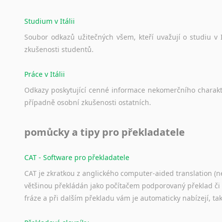
Studium v Itálii
Soubor
odkazů
užitečných
všem,
kteří
uvažují
o
studiu
v
zkušenosti
studentů.
Práce v Itálii
Odkazy
poskytující
cenné
informace
nekomerčního
charak
případně
osobní
zkušenosti
ostatních.
pomůcky a tipy pro překladatele
CAT - Software pro překladatele
CAT je zkratkou z anglického computer-aided translation (ne
většinou překládán jako počítačem podporovaný překlad či
fráze a při dalším překladu vám je automaticky nabízejí, ta