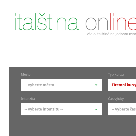
Město
Typ kurzu
-- vyberte město --
Firemní kurzy
-- vyberte město --
-- vyberte 
Intenzita
Čas výuky
pražské městské části
základní 
-- vyberte intenzitu --
-- vyberte čas
Praha
Kurzy i
skupin
Praha 1
-- vyberte intenzitu --
-- vyberte
Individ
Praha 4
1-2 hodiny týdně
Ranní (zač
Firemní