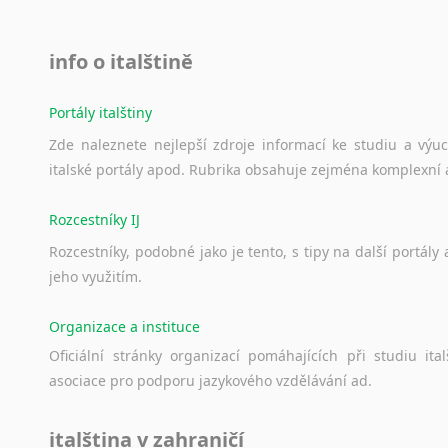
info o italštině
Portály italštiny
Zde
naleznete
nejlepší
zdroje
informací
ke
studiu
a
výu
italské
portály
apod.
Rubrika
obsahuje
zejména
komplexní
Rozcestníky IJ
Rozcestníky,
podobné
jako
je
tento,
s
tipy
na
další
portály
jeho
využitím.
Organizace a instituce
Oficiální
stránky
organizací
pomáhajících
při
studiu
ital
asociace
pro
podporu
jazykového
vzdělávání
ad.
italština v zahraničí