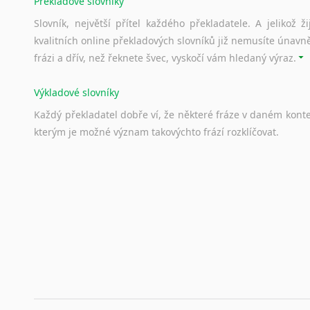
Překladové slovníky
Slovník, největší přítel každého překladatele. A jelikož
kvalitních online překladových slovníků již nemusíte únavn
frázi a dřív, než řeknete švec, vyskočí vám hledaný výraz.
Výkladové slovníky
Každý
překladatel
dobře
ví,
že
některé
fráze
v
daném
kont
kterým
je
možné
význam
takovýchto
frází
rozklíčovat.
Srovnávací slovníky
Úkolem
srovnávacích
slovníků
je
vyhledat
vhodná
synony
vždy
po
ruce.
Korektory pravopisu pro překladatele
Každý dělá chyby a překlepy a kdo tvrdí, že ne, neříká p
využití moderního softwaru, jenž pravopisné, gramatické n
automaticky opravit.