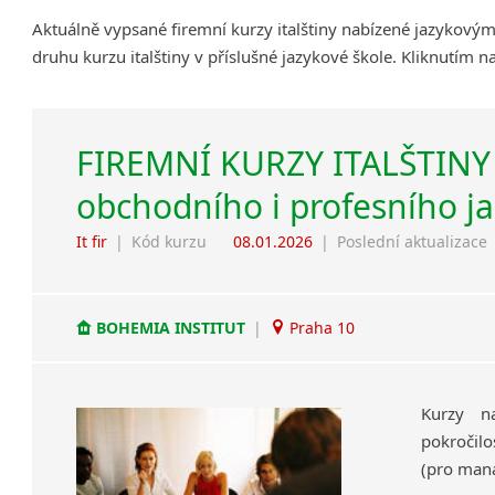
Aktuálně vypsané firemní kurzy italštiny nabízené jazykový
druhu kurzu italštiny v příslušné jazykové škole. Kliknutím 
FIREMNÍ KURZY ITALŠTINY 
obchodního i profesního j
It fir
|
Kód kurzu
08.01.2026
|
Poslední aktualizace
BOHEMIA INSTITUT
|
Praha 10
Kurzy na
pokročilo