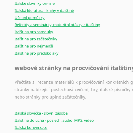
Italské slovníky on-line
Italská literatura - knihy v italštině
Učební pomůcky
Referáty a seminárky, maturitní otázky z italštiny
Italština pro samouky
Italština pro začátečníky
Italština pro nejmenší
Italština pro předškoláky
webové stránky na procvičování italštin
Přečtěte si recenze materiálů k procvičování konkrétních gra
stránky nabízející poslechová cvičení, hry, italské písni
nebo stránky pro úplné začátečníky.
Italská slovíčka - slovní zásoba
Italština do ucha - poslech, audio, MP3, video
Italská konverzace