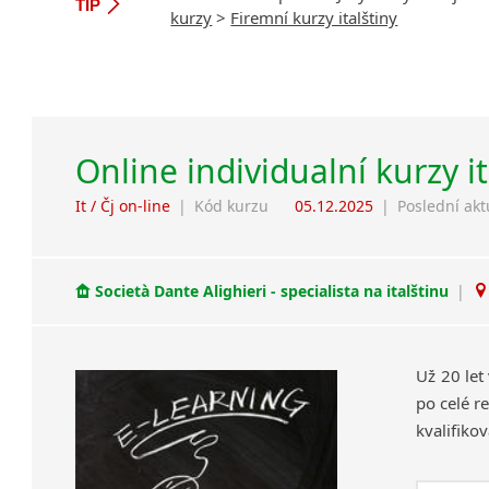
TIP
kurzy
>
Firemní kurzy italštiny
Online individualní kurzy i
It / Čj on-line
|
Kód kurzu
05.12.2025
|
Poslední akt
Società Dante Alighieri - specialista na italštinu
|
Už 20 let
po celé re