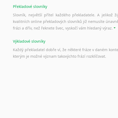
Překladové slovníky
Slovník, největší přítel každého překladatele. A jelikož
kvalitních online překladových slovníků již nemusíte únavn
frázi a dřív, než řeknete švec, vyskočí vám hledaný výraz.
Výkladové slovníky
Každý
překladatel
dobře
ví,
že
některé
fráze
v
daném
kont
kterým
je
možné
význam
takovýchto
frází
rozklíčovat.
Srovnávací slovníky
Úkolem
srovnávacích
slovníků
je
vyhledat
vhodná
synony
vždy
po
ruce.
Korektory pravopisu pro překladatele
Každý dělá chyby a překlepy a kdo tvrdí, že ne, neříká p
využití moderního softwaru, jenž pravopisné, gramatické n