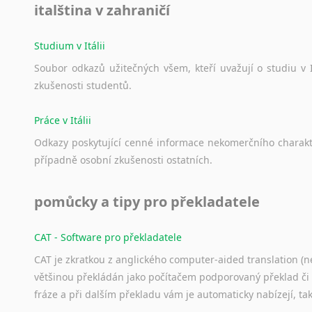
italština v zahraničí
Studium v Itálii
Soubor
odkazů
užitečných
všem,
kteří
uvažují
o
studiu
v
zkušenosti
studentů.
Práce v Itálii
Odkazy
poskytující
cenné
informace
nekomerčního
charak
případně
osobní
zkušenosti
ostatních.
pomůcky a tipy pro překladatele
CAT - Software pro překladatele
CAT je zkratkou z anglického computer-aided translation (ne
většinou překládán jako počítačem podporovaný překlad či
fráze a při dalším překladu vám je automaticky nabízejí, ta