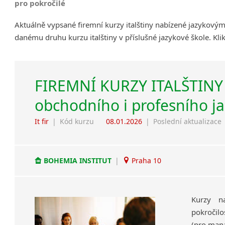
pro pokročilé
Aktuálně vypsané firemní kurzy italštiny nabízené jazykovým
danému druhu kurzu italštiny v příslušné jazykové škole. Kl
FIREMNÍ KURZY ITALŠTINY 
obchodního i profesního j
It fir
|
Kód kurzu
08.01.2026
|
Poslední aktualizace
BOHEMIA INSTITUT
|
Praha 10
Kurzy na
pokročilo