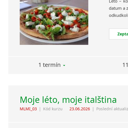
Léto – ko
datum a z
Zepta
1 termín
11
Moje léto, moje italština
MLMI_03
|
Kód kurzu
23.06.2026
|
Poslední aktuali