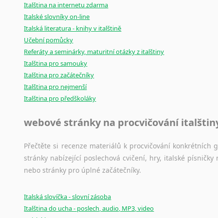
Italština na internetu zdarma
Italské slovníky on-line
Italská literatura - knihy v italštině
Učební pomůcky
Referáty a seminárky, maturitní otázky z italštiny
Italština pro samouky
Italština pro začátečníky
Italština pro nejmenší
Italština pro předškoláky
webové stránky na procvičování italštin
Přečtěte si recenze materiálů k procvičování konkrétních gra
stránky nabízející poslechová cvičení, hry, italské písni
nebo stránky pro úplné začátečníky.
Italská slovíčka - slovní zásoba
Italština do ucha - poslech, audio, MP3, video