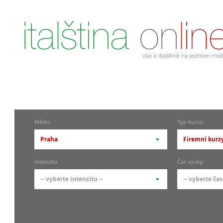
Město
Typ kurzu
Praha
Firemní kurzy
-- vyberte město --
-- vyberte 
Intenzita
Čas výuky
pražské městské části
základní 
-- vyberte intenzitu --
-- vyberte čas
Praha
Kurzy i
skupin
Praha 1
-- vyberte intenzitu --
-- vyberte
Individ
Praha 4
1-2 hodiny týdně
Ranní (zač
Firemní