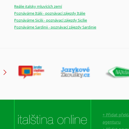
Reálie italsky mluvících zemí
Poznáváme Itálii - poznávací zájezdy Itálie
Poznáváme Sicilii - poznávací zájezdy Sicílie
Poznáváme Sardinii - poznávací zájezdy Sardinie
+ Přidat přek
agenturu