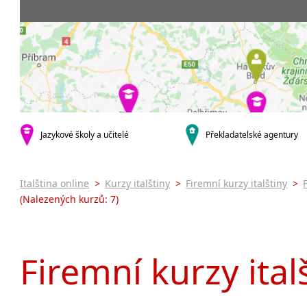
Praha 5
3-4 hodiny týdně
Dopolední
Pomatur
Praha 7
9-14 hodin týdně
Odpolední
kurzy s v
Praha 9
20 a více hodin týdně
Večerní (z
Online 
Praha 10
Noční (od
Letní k
krajská města
Celodenní
Intenzi
Brno
specifick
Plzeň
Italšti
malá města podle abecedy
Jazykové školy a učitelé
Překladatelské agentury
Konverz
Most
Italština online
>
Kurzy italštiny
>
Firemní kurzy italštiny
>
(Nalezených kurzů: 7)
Firemní kurzy ital