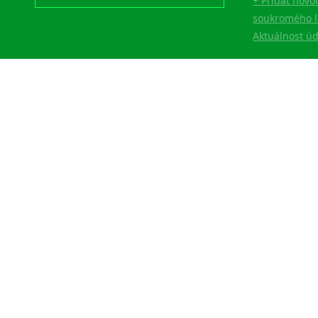
+ Přidat novo
soukromého l
Aktuálnost ú