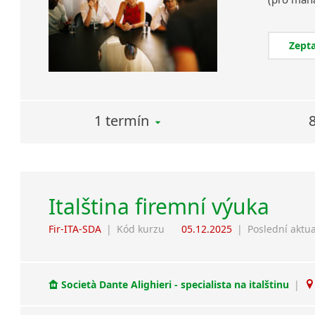
Zepta
1 termín
Italština firemní výuka
Fir-ITA-SDA
|
Kód kurzu
05.12.2025
|
Poslední aktua
Società Dante Alighieri - specialista na italštinu
|