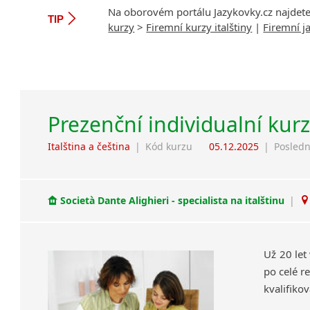
Na oborovém portálu Jazykovky.cz najdet
TIP
kurzy
>
Firemní kurzy italštiny
|
Firemní j
Prezenční individualní kurz
Italština a čeština
|
Kód kurzu
05.12.2025
|
Posledn
Società Dante Alighieri - specialista na italštinu
|
Už 20 let
po celé re