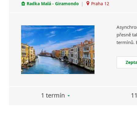
Radka Malá - Giramondo
|
Praha 12
Asynchron
přesně ta
Zepta
1 termín
11