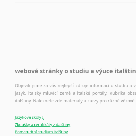
automaticky opravit.
Rady a návody pro překladatele
Toužíte započít překladatelskou dráhu, ale nevíte, jak na 
raději kvůli osobnímu perfekcionismu, vlastnosti každému p
raději zkontrolovat? V takovém případě jste na správném mí
Jazykové korpusy
webové stránky o studiu a výuce italšti
Jazykový korpus je elektronický soubor autentických tex
korpusů, jež umožňují třeba vyhledávání slov a slovních spo
původního zdroje textu.
Objevili jsme za vás nejlepší zdroje informací o studiu a
jazyk, italsky mluvící země a italské portály. Rubrika o
Ostatní pomůcky pro překladatele
italštiny. Naleznete zde materiály a kurzy pro různé věkové
Mix
pomůcek,
jež
mají
potenciál
pomoci
překladateli
v
je
Jazykové školy IJ
poradny
a
pravidla
pravopisu
nebo
stylistické
příručky.
Zkoušky a certifikáty z italštiny
Pomaturitní studium italštiny