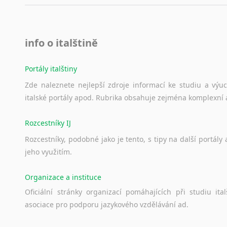
info o italštině
Portály italštiny
Zde
naleznete
nejlepší
zdroje
informací
ke
studiu
a
výu
italské
portály
apod.
Rubrika
obsahuje
zejména
komplexní
Rozcestníky IJ
Rozcestníky,
podobné
jako
je
tento,
s
tipy
na
další
portály
jeho
využitím.
Organizace a instituce
Oficiální
stránky
organizací
pomáhajících
při
studiu
ital
asociace
pro
podporu
jazykového
vzdělávání
ad.