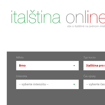
Město
Typ kurzu
Brno
Italština pro
-- vyberte město --
-- vyberte 
Intenzita
Čas výuky
pražské městské části
základní 
-- vyberte intenzitu --
-- vyberte čas
Praha
Kurzy i
skupin
Praha 1
-- vyberte intenzitu --
-- vyberte
Individ
Praha 4
1-2 hodiny týdně
Ranní (zač
Firemní