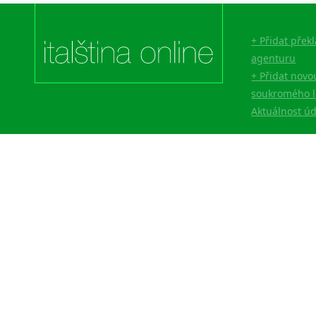
+ Přidat přek
agenturu
+ Přidat novo
soukromého l
Aktuálnost ú