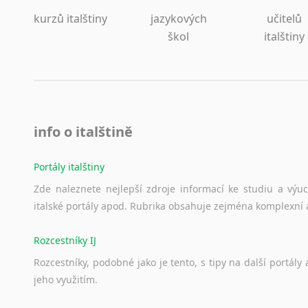
kurzů italštiny
jazykových
učitelů
škol
italštiny
info o italštině
Portály italštiny
Zde
naleznete
nejlepší
zdroje
informací
ke
studiu
a
výu
italské
portály
apod.
Rubrika
obsahuje
zejména
komplexní
Rozcestníky IJ
Rozcestníky,
podobné
jako
je
tento,
s
tipy
na
další
portály
jeho
využitím.