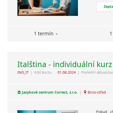
Zepta
1 termín
1
Italština - individuální kur
IND_IT
|
Kód kurzu
01.08.2024
|
Poslední aktualiza
Jazykové centrum Correct, s.r.o.
|
Brno-střed
Pokud ch