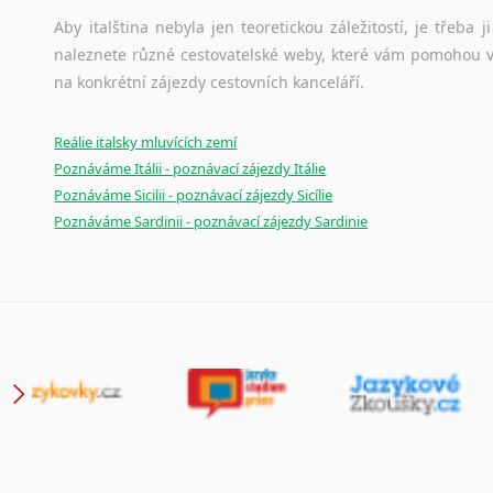
Aby italština nebyla jen teoretickou záležitostí, je třeba j
naleznete různé cestovatelské weby, které vám pomohou vy
na konkrétní zájezdy cestovních kanceláří.
Reálie italsky mluvících zemí
Poznáváme Itálii - poznávací zájezdy Itálie
Poznáváme Sicilii - poznávací zájezdy Sicílie
Poznáváme Sardinii - poznávací zájezdy Sardinie