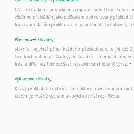
CAT je zkratkou z anglického computer-aided translation (ne
většinou překládán jako počítačem podporovaný překlad či
fráze a při dalším překladu vám je automaticky nabízejí, ta
Překladové slovníky
Slovník, největší přítel každého překladatele. A jelikož
kvalitních online překladových slovníků již nemusíte únavn
frázi a dřív, než řeknete švec, vyskočí vám hledaný výraz.
Výkladové slovníky
Každý
překladatel
dobře
ví,
že
některé
fráze
v
daném
kont
kterým
je
možné
význam
takovýchto
frází
rozklíčovat.
Srovnávací slovníky
Úkolem
srovnávacích
slovníků
je
vyhledat
vhodná
synony
vždy
po
ruce.