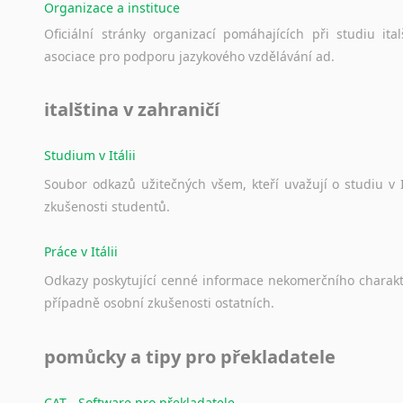
Organizace a instituce
Oficiální
stránky
organizací
pomáhajících
při
studiu
ital
asociace
pro
podporu
jazykového
vzdělávání
ad.
italština v zahraničí
Studium v Itálii
Soubor
odkazů
užitečných
všem,
kteří
uvažují
o
studiu
v
zkušenosti
studentů.
Práce v Itálii
Odkazy
poskytující
cenné
informace
nekomerčního
charak
případně
osobní
zkušenosti
ostatních.
pomůcky a tipy pro překladatele
CAT - Software pro překladatele