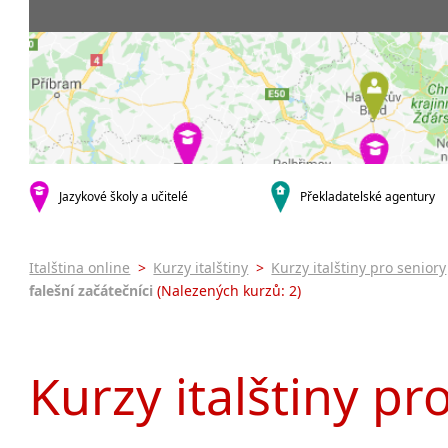
Praha 5
3-4 hodiny týdně
Dopolední
Pomatur
Praha 7
9-14 hodin týdně
Odpolední
kurzy s v
Praha 9
20 a více hodin týdně
Večerní (z
Online 
Praha 10
Noční (od
Letní k
krajská města
Celodenní
Intenzi
Brno
specifick
Plzeň
Italšti
malá města podle abecedy
Jazykové školy a učitelé
Překladatelské agentury
Konverz
Most
Italština online
>
Kurzy italštiny
>
Kurzy italštiny pro seniory
falešní začátečníci
(Nalezených kurzů: 2)
Kurzy italštiny pr