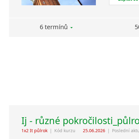
6 termínů
5
Ij - různé pokročilosti_půlr
1x2 It půlrok
|
Kód kurzu
25.06.2026
|
Poslední akt