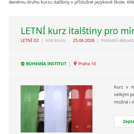
danému druhu kurzu italštiny v příslušné jazykové škole. Kl
LETNÍ kurz italštiny pro mí
LETNÍ It2
|
Kód kurzu
25.06.2026
|
Poslední aktuali
BOHEMIA INSTITUT
|
Praha 10
Kurz v m
velkým pr
Zepta