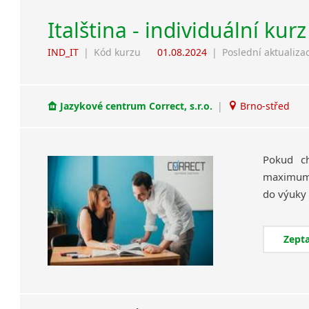
Italština - individuální kur
IND_IT
|
Kód kurzu
01.08.2024
|
Poslední aktualiza
Jazykové centrum Correct, s.r.o.
|
Brno-střed
Pokud ch
maximum a
Zepta