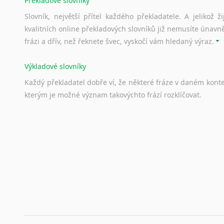
Překladové slovníky
Slovník, největší přítel každého překladatele. A jelikož
kvalitních online překladových slovníků již nemusíte únavn
frázi a dřív, než řeknete švec, vyskočí vám hledaný výraz.
Výkladové slovníky
Každý
překladatel
dobře
ví,
že
některé
fráze
v
daném
kont
kterým
je
možné
význam
takovýchto
frází
rozklíčovat.
Srovnávací slovníky
Úkolem
srovnávacích
slovníků
je
vyhledat
vhodná
synony
vždy
po
ruce.
Korektory pravopisu pro překladatele
Každý dělá chyby a překlepy a kdo tvrdí, že ne, neříká p
využití moderního softwaru, jenž pravopisné, gramatické n
automaticky opravit.