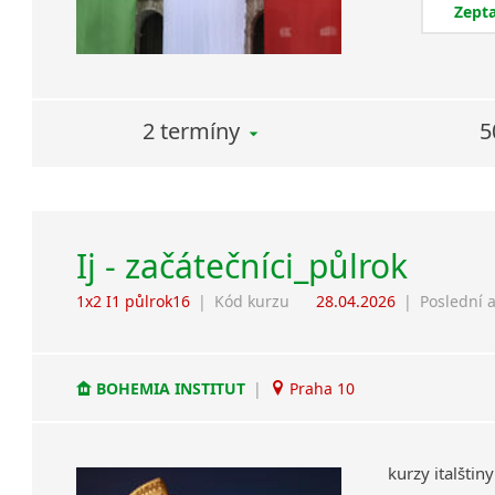
Zepta
2 termíny
5
Ij - začátečníci_půlrok
1x2 I1 půlrok16
|
Kód kurzu
28.04.2026
|
Poslední 
BOHEMIA INSTITUT
|
Praha 10
kurzy
italštiny