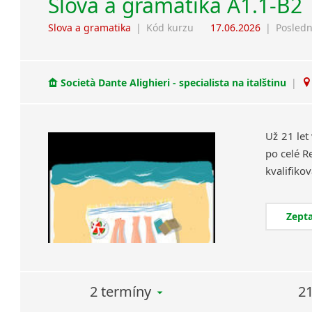
Slova a gramatika A1.1-B2
Slova a gramatika
|
Kód kurzu
17.06.2026
|
Posledn
Società Dante Alighieri - specialista na italštinu
|
Už 21 let
po celé R
Zepta
2 termíny
21