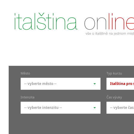
Město
Typ kurzu
-- vyberte město --
Italština pro
-- vyberte město --
-- vyberte 
Intenzita
Čas výuky
pražské městské části
základní 
-- vyberte intenzitu --
-- vyberte čas
Praha
Kurzy i
skupin
Praha 1
-- vyberte intenzitu --
-- vyberte
Individ
Praha 4
1-2 hodiny týdně
Ranní (zač
Firemní