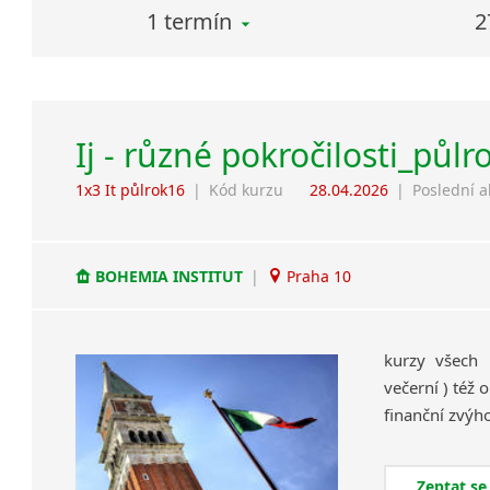
1 termín
2
Ij - různé pokročilosti_půlr
1x3 It půlrok16
|
Kód kurzu
28.04.2026
|
Poslední a
BOHEMIA INSTITUT
|
Praha 10
kurzy všech 
večerní ) též
Zeptat se