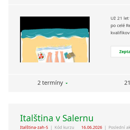
Už 21 let
po celé R
Zepta
2 termíny
21
Italština v Salernu
Italština-zah-S
|
Kód kurzu
16.06.2026
|
Poslední a