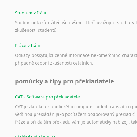
Studium v Itálii
Soubor
odkazů
užitečných
všem,
kteří
uvažují
o
studiu
v
zkušenosti
studentů.
Práce v Itálii
Odkazy
poskytující
cenné
informace
nekomerčního
charak
případně
osobní
zkušenosti
ostatních.
pomůcky a tipy pro překladatele
CAT - Software pro překladatele
CAT je zkratkou z anglického computer-aided translation (ne
většinou překládán jako počítačem podporovaný překlad či
fráze a při dalším překladu vám je automaticky nabízejí, ta