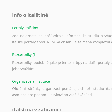
info o italštině
Portály italštiny
Zde
naleznete
nejlepší
zdroje
informací
ke
studiu
a
výu
italské
portály
apod.
Rubrika
obsahuje
zejména
komplexní
Rozcestníky IJ
Rozcestníky,
podobné
jako
je
tento,
s
tipy
na
další
portály
jeho
využitím.
Organizace a instituce
Oficiální
stránky
organizací
pomáhajících
při
studiu
ital
asociace
pro
podporu
jazykového
vzdělávání
ad.
italština v zahraničí