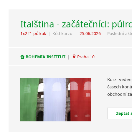
Italština - začátečníci: půlr
1x2 I1 půlrok
|
Kód kurzu
25.06.2026
|
Poslední akt
BOHEMIA INSTITUT
|
Praha 10
Kurz veden
časech koná
Zeptat 