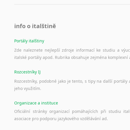
info o italštině
Portály italštiny
Zde
naleznete
nejlepší
zdroje
informací
ke
studiu
a
výu
italské
portály
apod.
Rubrika
obsahuje
zejména
komplexní
Rozcestníky IJ
Rozcestníky,
podobné
jako
je
tento,
s
tipy
na
další
portály
jeho
využitím.
Organizace a instituce
Oficiální
stránky
organizací
pomáhajících
při
studiu
ital
asociace
pro
podporu
jazykového
vzdělávání
ad.