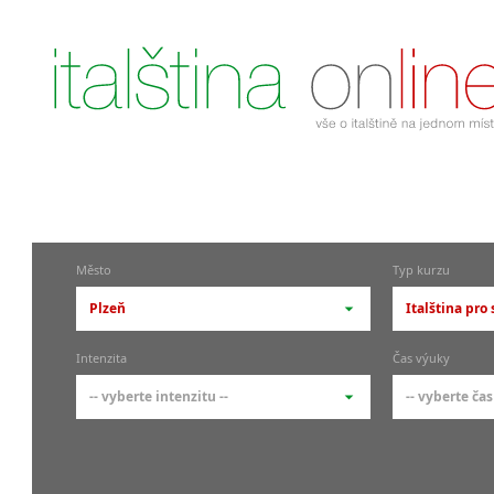
Město
Typ kurzu
Plzeň
Italština pro
-- vyberte město --
-- vyberte 
Intenzita
Čas výuky
pražské městské části
základní 
-- vyberte intenzitu --
-- vyberte čas
Praha
Kurzy i
skupin
Praha 1
-- vyberte intenzitu --
-- vyberte
Individ
Praha 4
1-2 hodiny týdně
Ranní (zač
Firemní