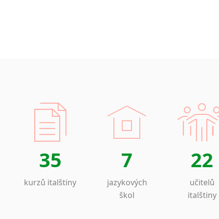
35
7
22
kurzů italštiny
jazykových
učitelů
škol
italštiny