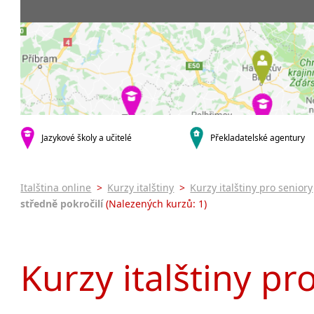
Praha 5
3-4 hodiny týdně
Dopolední
Pomatur
Praha 7
9-14 hodin týdně
Odpolední
kurzy s v
Praha 9
20 a více hodin týdně
Večerní (z
Online 
Praha 10
Noční (od
Letní k
krajská města
Celodenní
Intenzi
Brno
specifick
Plzeň
Italšti
malá města podle abecedy
Jazykové školy a učitelé
Překladatelské agentury
Konverz
Most
Italština online
>
Kurzy italštiny
>
Kurzy italštiny pro seniory
středně pokročilí
(Nalezených kurzů: 1)
Kurzy italštiny pr