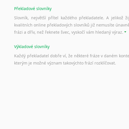
Překladové slovníky
Slovník, největší přítel každého překladatele. A jelikož
kvalitních online překladových slovníků již nemusíte únavn
frázi a dřív, než řeknete švec, vyskočí vám hledaný výraz.
Výkladové slovníky
Každý
překladatel
dobře
ví,
že
některé
fráze
v
daném
kont
kterým
je
možné
význam
takovýchto
frází
rozklíčovat.
Srovnávací slovníky
Úkolem
srovnávacích
slovníků
je
vyhledat
vhodná
synony
vždy
po
ruce.
Korektory pravopisu pro překladatele
Každý dělá chyby a překlepy a kdo tvrdí, že ne, neříká p
využití moderního softwaru, jenž pravopisné, gramatické n