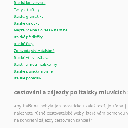
Italská konverzace
Testy z italštiny
Italská gramatika
Italské číslovky
Nepravidelná slovesa v italštině
Italské předložky
Italské časy
Zpravodajství v italštině
Italské vtipy - zábava
Italština hrou - italské hry
Italské písničky a písně
Italské pohádky
cestování a zájezdy po italsky mluvících
Aby italština nebyla jen teoretickou záležitostí, je třeba j
naleznete různé cestovatelské weby, které vám pomohou vy
na konkrétní zájezdy cestovních kanceláří.