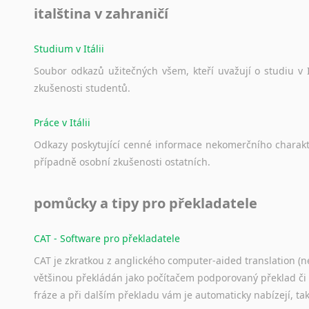
italština v zahraničí
Studium v Itálii
Soubor
odkazů
užitečných
všem,
kteří
uvažují
o
studiu
v
zkušenosti
studentů.
Práce v Itálii
Odkazy
poskytující
cenné
informace
nekomerčního
charak
případně
osobní
zkušenosti
ostatních.
pomůcky a tipy pro překladatele
CAT - Software pro překladatele
CAT je zkratkou z anglického computer-aided translation (ne
většinou překládán jako počítačem podporovaný překlad či
fráze a při dalším překladu vám je automaticky nabízejí, ta