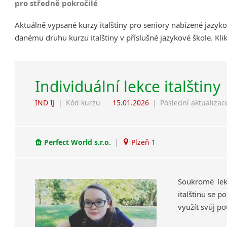
pro středně pokročilé
Aktuálně vypsané kurzy italštiny pro seniory nabízené jazyk
danému druhu kurzu italštiny v příslušné jazykové škole. Kl
Individuální lekce italštiny
IND IJ
|
Kód kurzu
15.01.2026
|
Poslední aktualizac
Perfect World s.r.o.
|
Plzeň 1
Soukromé lekc
italštinu se p
využít svůj po