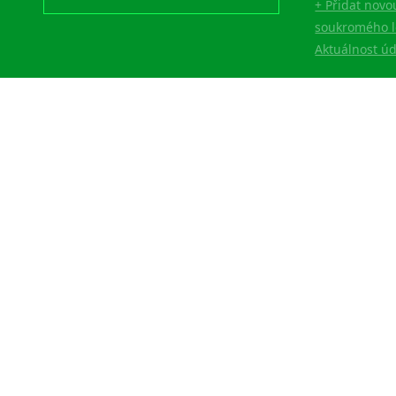
+ Přidat novo
soukromého l
Aktuálnost ú