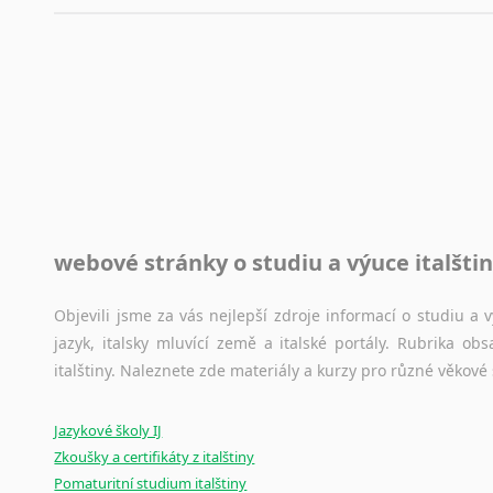
automaticky opravit.
Rady a návody pro překladatele
Toužíte započít překladatelskou dráhu, ale nevíte, jak na 
raději kvůli osobnímu perfekcionismu, vlastnosti každému p
raději zkontrolovat? V takovém případě jste na správném mí
Jazykové korpusy
webové stránky o studiu a výuce italšti
Jazykový korpus je elektronický soubor autentických tex
korpusů, jež umožňují třeba vyhledávání slov a slovních spo
původního zdroje textu.
Objevili jsme za vás nejlepší zdroje informací o studiu a
jazyk, italsky mluvící země a italské portály. Rubrika o
Ostatní pomůcky pro překladatele
italštiny. Naleznete zde materiály a kurzy pro různé věkové
Mix
pomůcek,
jež
mají
potenciál
pomoci
překladateli
v
je
Jazykové školy IJ
poradny
a
pravidla
pravopisu
nebo
stylistické
příručky.
Zkoušky a certifikáty z italštiny
Pomaturitní studium italštiny