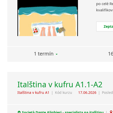
po celé R
Zepta
1 termín
16
Italština v kufru A1.1-A2
Italština v kufru A1
|
Kód kurzu
17.06.2026
|
Posled
Società Dante Alighieri - specialista na italštinu
|