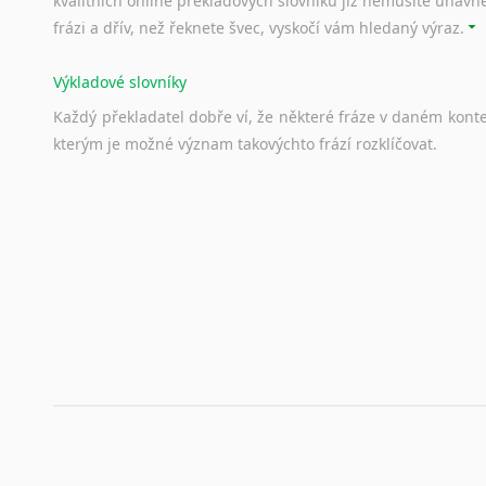
kvalitních online překladových slovníků již nemusíte únavn
frázi a dřív, než řeknete švec, vyskočí vám hledaný výraz.
Výkladové slovníky
Každý
překladatel
dobře
ví,
že
některé
fráze
v
daném
kont
kterým
je
možné
význam
takovýchto
frází
rozklíčovat.
Srovnávací slovníky
Úkolem
srovnávacích
slovníků
je
vyhledat
vhodná
synony
vždy
po
ruce.
Korektory pravopisu pro překladatele
Každý dělá chyby a překlepy a kdo tvrdí, že ne, neříká p
využití moderního softwaru, jenž pravopisné, gramatické n
automaticky opravit.
Rady a návody pro překladatele