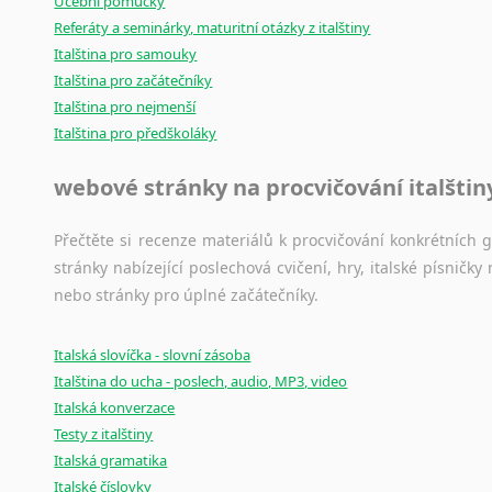
Učební pomůcky
Referáty a seminárky, maturitní otázky z italštiny
Italština pro samouky
Italština pro začátečníky
Italština pro nejmenší
Italština pro předškoláky
webové stránky na procvičování italštin
Přečtěte si recenze materiálů k procvičování konkrétních gra
stránky nabízející poslechová cvičení, hry, italské písni
nebo stránky pro úplné začátečníky.
Italská slovíčka - slovní zásoba
Italština do ucha - poslech, audio, MP3, video
Italská konverzace
Testy z italštiny
Italská gramatika
Italské číslovky