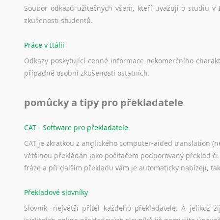
Soubor
odkazů
užitečných
všem,
kteří
uvažují
o
studiu
v
zkušenosti
studentů.
Práce v Itálii
Odkazy
poskytující
cenné
informace
nekomerčního
charak
případně
osobní
zkušenosti
ostatních.
pomůcky a tipy pro překladatele
CAT - Software pro překladatele
CAT je zkratkou z anglického computer-aided translation (ne
většinou překládán jako počítačem podporovaný překlad či
fráze a při dalším překladu vám je automaticky nabízejí, ta
Překladové slovníky
Slovník, největší přítel každého překladatele. A jelikož