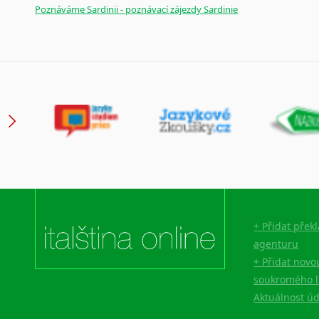
Poznáváme Sardinii - poznávací zájezdy Sardinie
+ Přidat přek
agenturu
+ Přidat novo
soukromého l
Aktuálnost ú