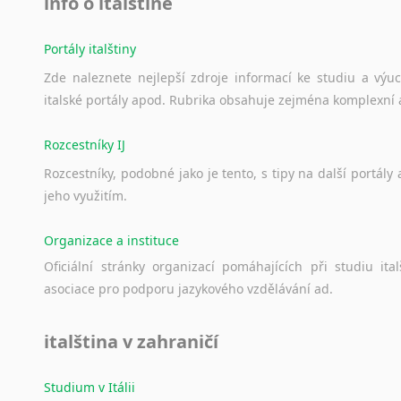
info o italštině
Portály italštiny
Zde
naleznete
nejlepší
zdroje
informací
ke
studiu
a
výu
italské
portály
apod.
Rubrika
obsahuje
zejména
komplexní
Rozcestníky IJ
Rozcestníky,
podobné
jako
je
tento,
s
tipy
na
další
portály
jeho
využitím.
Organizace a instituce
Oficiální
stránky
organizací
pomáhajících
při
studiu
ital
asociace
pro
podporu
jazykového
vzdělávání
ad.
italština v zahraničí
Studium v Itálii