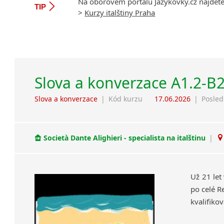
Na oborovém portálu Jazykovky.cz najdet
TIP
>
Kurzy italštiny Praha
Slova a konverzace A1.2-B
Slova a konverzace
|
Kód kurzu
17.06.2026
|
Posled
Società Dante Alighieri - specialista na italštinu
|
Už 21 let
po celé R