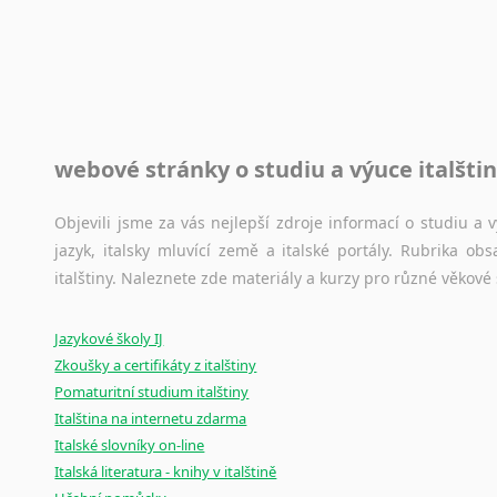
Toužíte započít překladatelskou dráhu, ale nevíte, jak na 
raději kvůli osobnímu perfekcionismu, vlastnosti každému p
raději zkontrolovat? V takovém případě jste na správném mí
Jazykové korpusy
webové stránky o studiu a výuce italšti
Jazykový korpus je elektronický soubor autentických tex
korpusů, jež umožňují třeba vyhledávání slov a slovních spo
původního zdroje textu.
Objevili jsme za vás nejlepší zdroje informací o studiu a
jazyk, italsky mluvící země a italské portály. Rubrika o
Ostatní pomůcky pro překladatele
italštiny. Naleznete zde materiály a kurzy pro různé věkové
Mix
pomůcek,
jež
mají
potenciál
pomoci
překladateli
v
je
Jazykové školy IJ
poradny
a
pravidla
pravopisu
nebo
stylistické
příručky.
Zkoušky a certifikáty z italštiny
Pomaturitní studium italštiny
Italština na internetu zdarma
Italské slovníky on-line
Italská literatura - knihy v italštině