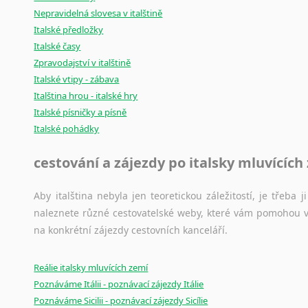
Nepravidelná slovesa v italštině
Italské předložky
Italské časy
Zpravodajství v italštině
Italské vtipy - zábava
Italština hrou - italské hry
Italské písničky a písně
Italské pohádky
cestování a zájezdy po italsky mluvících
Aby italština nebyla jen teoretickou záležitostí, je třeba j
naleznete různé cestovatelské weby, které vám pomohou vy
na konkrétní zájezdy cestovních kanceláří.
Reálie italsky mluvících zemí
Poznáváme Itálii - poznávací zájezdy Itálie
Poznáváme Sicilii - poznávací zájezdy Sicílie