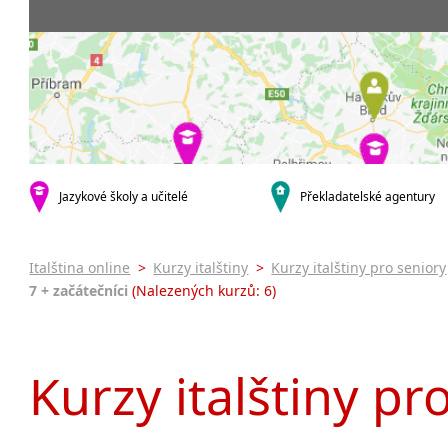
Praha 5
3-4 hodiny týdně
Dopolední
Pomatur
Praha 7
9-14 hodin týdně
Odpolední
kurzy s v
Praha 9
20 a více hodin týdně
Večerní (z
Online 
Praha 10
Noční (od
Letní k
krajská města
Celodenní
Intenzi
Brno
specifick
Plzeň
Italšti
malá města podle abecedy
Jazykové školy a učitelé
Překladatelské agentury
Konverz
Most
Italština online
>
Kurzy italštiny
>
Kurzy italštiny pro seniory
7 + začátečníci
(Nalezených kurzů: 6)
Kurzy italštiny pr