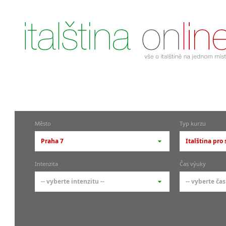
Město
Typ kurzu
Praha 7
Italština pro
-- vyberte město --
-- vyberte 
Intenzita
Čas výuky
pražské městské části
základní 
-- vyberte intenzitu --
-- vyberte čas
Praha
Kurzy i
skupin
Praha 1
-- vyberte intenzitu --
-- vyberte
Individ
Praha 4
1-2 hodiny týdně
Ranní (zač
Firemní