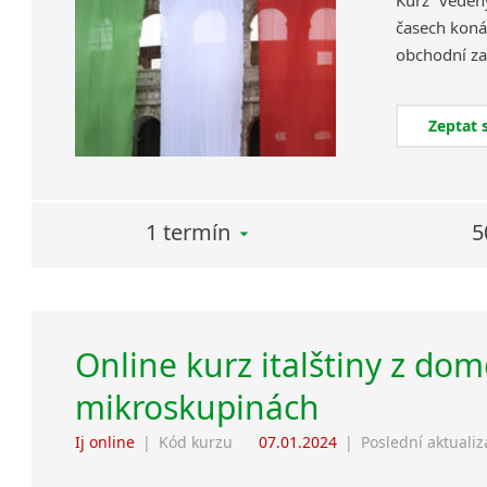
Kurz veden
časech koná
Zeptat 
1 termín
5
Online kurz italštiny z dom
mikroskupinách
Ij online
|
Kód kurzu
07.01.2024
|
Poslední aktuali