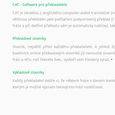
CAT - Software pro překladatele
CAT je zkratkou z anglického computer-aided translation (ne
většinou překládán jako počítačem podporovaný překlad či
fráze a při dalším překladu vám je automaticky nabízejí, ta
Překladové slovníky
Slovník, největší přítel každého překladatele. A jelikož
kvalitních online překladových slovníků již nemusíte únavn
frázi a dřív, než řeknete švec, vyskočí vám hledaný výraz.
Výkladové slovníky
Každý
překladatel
dobře
ví,
že
některé
fráze
v
daném
kont
kterým
je
možné
význam
takovýchto
frází
rozklíčovat.
Srovnávací slovníky
Úkolem
srovnávacích
slovníků
je
vyhledat
vhodná
synony