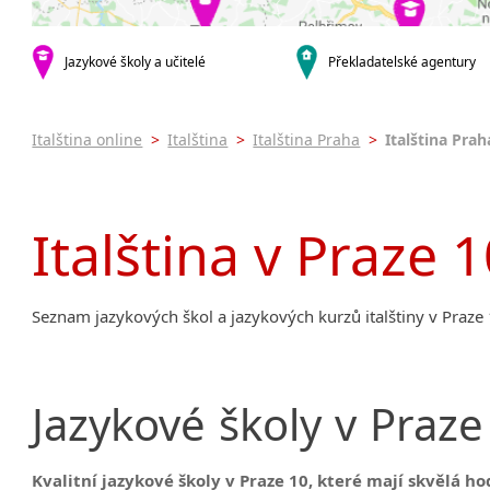
Praha 3
Praha 4
Praha 5
Jazykové školy a učitelé
Překladatelské agentury
Praha 7
Praha 8
Italština online
>
Italština
>
Italština Praha
>
Italština Prah
Praha 9
Praha 10
krajská města
Italština v Praze 
Brno
Ostrava
Plzeň
Seznam jazykových škol a jazykových kurzů italštiny v Praze
Hradec Králové
Zlín
Jihlava
malá města podle abecedy
Jazykové
školy
v
Praze
Brandýs nad Labem-Stará Boleslav
Citonice
Kvalitní jazykové školy v Praze 10, které mají skvělá h
Dačice