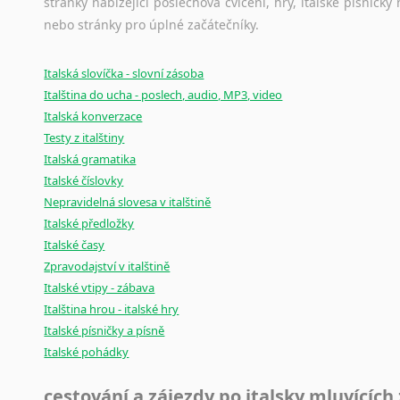
stránky nabízející poslechová cvičení, hry, italské písni
nebo stránky pro úplné začátečníky.
Italská slovíčka - slovní zásoba
Italština do ucha - poslech, audio, MP3, video
Italská konverzace
Testy z italštiny
Italská gramatika
Italské číslovky
Nepravidelná slovesa v italštině
Italské předložky
Italské časy
Zpravodajství v italštině
Italské vtipy - zábava
Italština hrou - italské hry
Italské písničky a písně
Italské pohádky
cestování a zájezdy po italsky mluvících