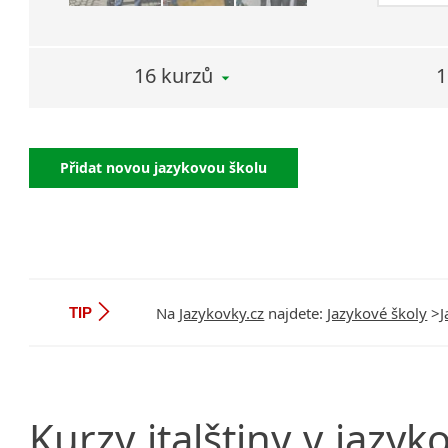
příp
děts
16 kurzů
1
Jazykové
pro
Přidat novou jazykovou školu
mana
Akredito
Na
Jazykovky.cz
najdete:
Jazykové školy
>
J
TIP
Kurzy
italštiny
v
jazyk