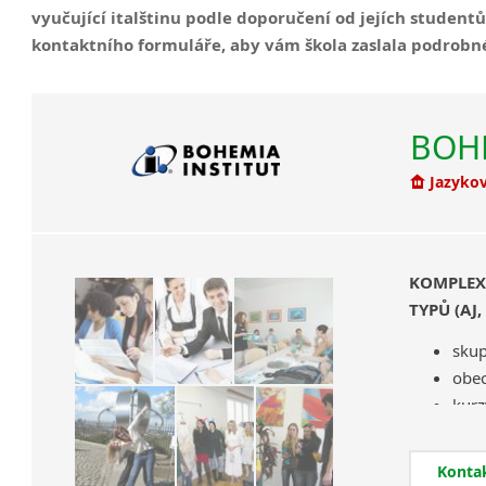
vyučující italštinu podle doporučení od jejích studentů
Most
kontaktního formuláře, aby vám škola zaslala podrobn
Příbram
Roudnice nad Labem
BOHE
Jazykov
KOMPLEX
TYPŮ (AJ,
skup
obec
kurz
reka
pom
Konta
kurz