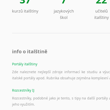
kurzů italštiny
jazykových
učitelů
škol
italštiny
info o italštině
Portály italštiny
Zde
naleznete
nejlepší
zdroje
informací
ke
studiu
a
výu
italské
portály
apod.
Rubrika
obsahuje
zejména
komplexní
Rozcestníky IJ
Rozcestníky,
podobné
jako
je
tento,
s
tipy
na
další
portály
jeho
využitím.