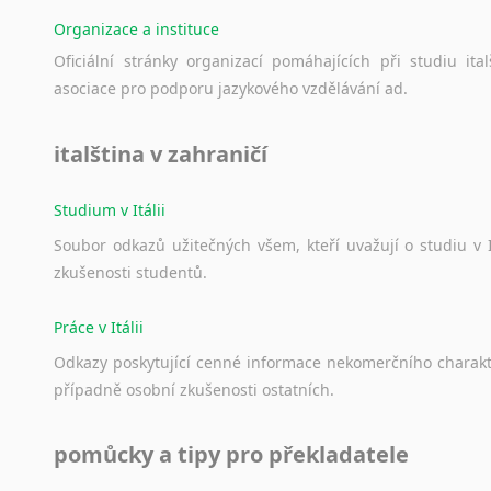
Organizace a instituce
Oficiální
stránky
organizací
pomáhajících
při
studiu
ital
asociace
pro
podporu
jazykového
vzdělávání
ad.
italština v zahraničí
Studium v Itálii
Soubor
odkazů
užitečných
všem,
kteří
uvažují
o
studiu
v
zkušenosti
studentů.
Práce v Itálii
Odkazy
poskytující
cenné
informace
nekomerčního
charak
případně
osobní
zkušenosti
ostatních.
pomůcky a tipy pro překladatele