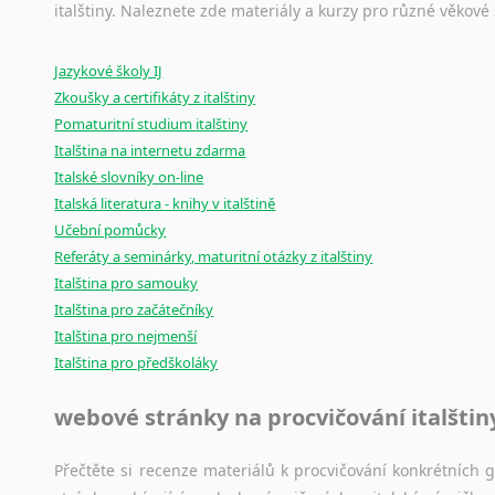
Ostatní pomůcky pro překladatele
italštiny. Naleznete zde materiály a kurzy pro různé věkové
Mix
pomůcek,
jež
mají
potenciál
pomoci
překladateli
v
je
Jazykové školy IJ
poradny
a
pravidla
pravopisu
nebo
stylistické
příručky.
Zkoušky a certifikáty z italštiny
Pomaturitní studium italštiny
Italština na internetu zdarma
Italské slovníky on-line
Italská literatura - knihy v italštině
Učební pomůcky
Referáty a seminárky, maturitní otázky z italštiny
Italština pro samouky
Italština pro začátečníky
Italština pro nejmenší
Italština pro předškoláky
webové stránky na procvičování italštin
Přečtěte si recenze materiálů k procvičování konkrétních gra