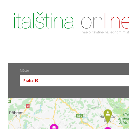
Město
Praha 10
-- vyberte město --
pražské městské části
Praha
Praha 1
Praha 2