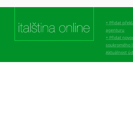
+ Přidat přek
agenturu
+ Přidat novo
soukromého l
Aktuálnost ú