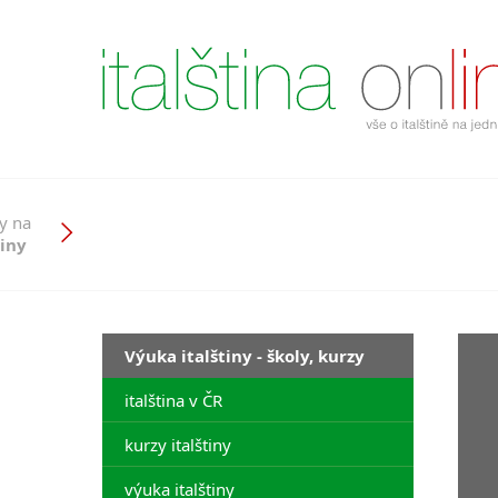
y na
tiny
Výuka italštiny - školy, kurzy
italština v ČR
kurzy italštiny
výuka italštiny