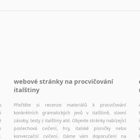
Sóština
Srbština
Staroslověnština
Svahilština
Švédština
Tádžičtina
Tahitština
Tamilština
Tatarština
webové stránky na procvičování
Thajština
Tibetština
italštiny
Tigriňňa
Turečtina
o
Přečtěte si recenze materiálů k procvičování
ů
konkrétních gramatických jevů v italštině, slovní
Turkménština
ě
zásoby, testy z italštiny atd. Objevte stránky nabízející
Ujgurština
h
poslechová cvičení, hry, italské písničky nebo
Urdština
.
konverzační cvičení. Dáme vám doporučení na
Uzbečtina