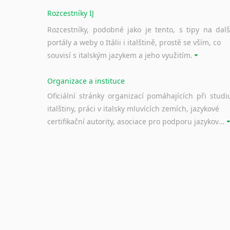
Rozcestníky IJ
Rozcestníky, podobné jako je tento, s tipy na dalš
portály a weby o Itálii i italštině, prostě se vším, co
souvisí s italským jazykem a jeho využitím.
Organizace a instituce
Oficiální stránky organizací pomáhajících při studi
italštiny, práci v italsky mluvících zemích, jazykové
certifikační autority, asociace pro podporu jazykového vzdělávání ad.