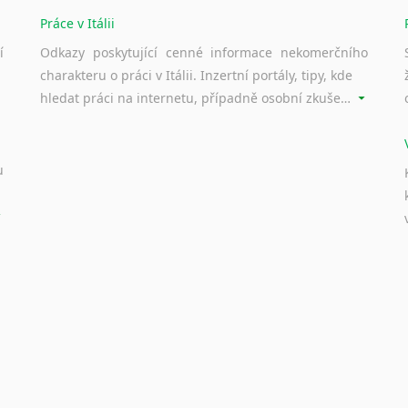
Nepálština
Práce v Itálii
Nilosaharské jazyky
Nizozemština
í
Odkazy poskytující cenné informace nekomerčního
Norština
charakteru o práci v Itálii. Inzertní portály, tipy, kde
Novořečtina
hledat práci na internetu, případně osobní zkušenosti ostatních.
Oromština
Páli
Pandžábština
u
Paštunština
Perština
Portugalština
Retorománština
Romština
Rumunština
Sanskrt
Sinhalština
Slovinština
Somálština