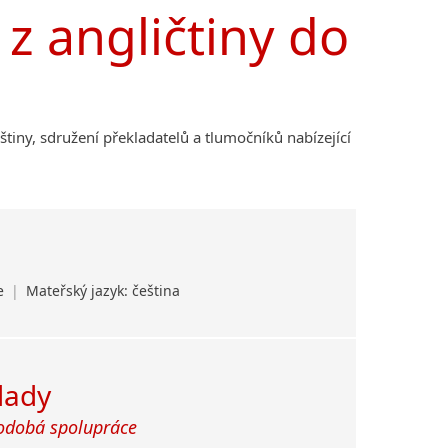
z angličtiny do
lštiny, sdružení překladatelů a tlumočníků nabízející
ce
|
Mateřský jazyk: čeština
klady
odobá spolupráce