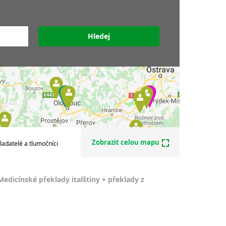
Překladatelé italštiny
iny
Soudní překladatelé italštiny
tiny
Sdružení překladatelů a
alštiny
tlumočníků
tiny
y
y
lštiny
nek -
Zobrazit celou mapu
ladatelé a tlumočníci
Medicínské překlady italštiny + překlady z