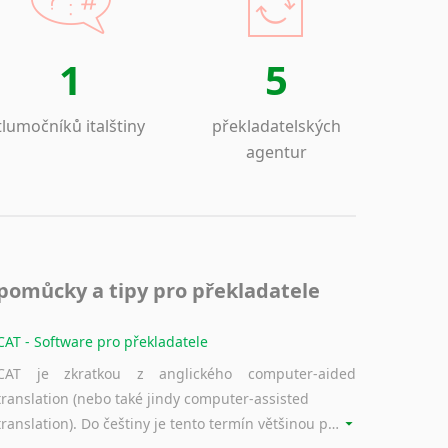
1
5
tlumočníků italštiny
překladatelských
agentur
pomůcky a tipy pro překladatele
CAT - Software pro překladatele
CAT je zkratkou z anglického computer-aided
translation (nebo také jindy computer-assisted
translation). Do češtiny je tento termín většinou překládán jako počítačem podporovaný překlad či překlad podporovaný počítačem. Nástroje CAT ukládají překládané fráze a při dalším překladu vám je automaticky nabízejí, takže se již nemusíte zdržovat s jejich dalším překládáním.