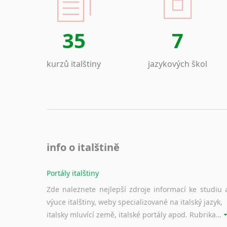
35
7
kurzů italštiny
jazykových škol
info o italštině
Portály italštiny
Zde naleznete nejlepší zdroje informací ke studiu 
výuce italštiny, weby specializované na italský jazyk,
italsky mluvící země, italské portály apod. Rubrika obsahuje zejména komplexní a maximálně kvalitní stránky využitelné ke studiu italštiny.