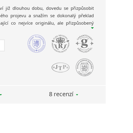
tví již dlouhou dobu, dovedu se přizpůsobit
ho projevu a snažím se dokonalý překlad
jící co nejvíce originálu, ale přizpůsobený
azyka. V případě pochybností konzultuji
obohacuji tak neustále své překladatelské
aci
italština – čeština
poskytuji i
soudní
azítkem).
8 recenzí