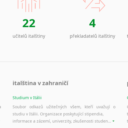
Laoština
Laponština
Latina
22
4
Lezginština
Lingala
učitelů italštiny
překladatelů italštiny
Litevština
Lotyšština
Luba
Makedonština
Malajština
Malgaština
italština v zahraničí
Malinština
Maltština
Studium v Itálii
Maorština
Megrelština
a
Soubor odkazů užitečných všem, kteří uvažují o
studiu v Itálii. Organizace poskytující stipendia,
Moldavština
informace a zázemí, univerzity, zkušenosti studentů.
Mongolština