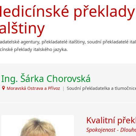
Afrikánština
edicínské překlady 
Příbram
Ajmarština
Roudnice nad Labem
Akebu
talštiny
Albánština
Amharština
Arabština
adatelské agentury, překladatelé italštiny, soudní překladatelé ita
Aramejština
ínské překlady italského jazyka.
Arménština
Avarština
Azerbajdžánština
Ing. Šárka Chorovská
Bambarština
Bantuské jazyky
Moravská Ostrava a Přívoz
|
Soudní překladatelka a tlumočni
Barmština
Baskičtina
Běloruština
Kvalitní pře
Bengálština
Bosenština
Spokojenost - Dlouh
Bulharština