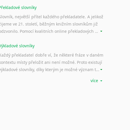
Překladové slovníky
Slovník, největší přítel každého překladatele. A jelikož
žijeme ve 21. století, běžným knižním slovníkům již
odzvonilo. Pomocí kvalitních online překladových slovníků již nemusíte únavně listovat alfabetickým schématem uspořádání, stačí napsat vstupní frázi a dřív, než řeknete švec, vyskočí vám hledaný výraz.
Výkladové slovníky
Každý překladatel dobře ví, že některé fráze v daném
kontextu místy přeložit ani není možné. Proto existují
výkladové slovníky, díky kterým je možné význam takovýchto frází rozklíčovat.
více
Srovnávací slovníky
Úkolem srovnávacích slovníků je vyhledat vhodná
synonyma v daném kontextu, aby měl překladatel
široké možnosti záměny slov vždy po ruce.
Korektory pravopisu pro překladatele