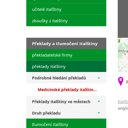
učitelé italštiny
zkoušky z italštiny
Překlady a tlumočení italštiny
překladatelské firmy
překlady italštiny
Podrobné hledání překladů
J
Medicínské překlady italštiny + překlady z angličtiny
Překlady italštiny ve městech
Italš
angli
Druh překladu
tlumočení italštiny