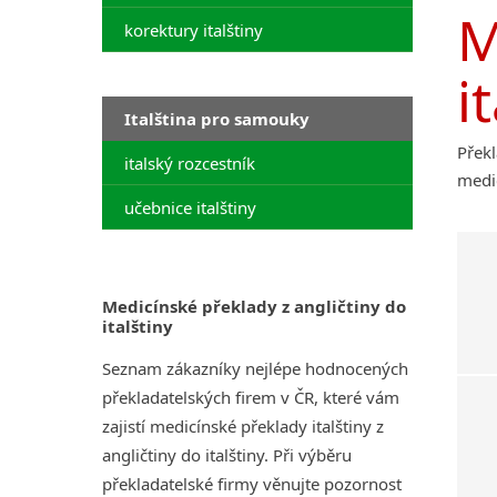
M
korektury italštiny
i
Italština pro samouky
Překl
italský rozcestník
medic
učebnice italštiny
Medicínské překlady z angličtiny do
italštiny
Seznam zákazníky nejlépe hodnocených
překladatelských firem v ČR, které vám
zajistí medicínské překlady italštiny z
angličtiny do italštiny. Při výběru
překladatelské firmy věnujte pozornost