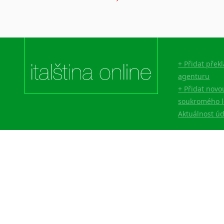
Japonština
Jidiš
Kašmírština
Katalánština
Kazaština
+ Přidat přek
agenturu
Kečuánština
+ Přidat novo
Kmérština
soukromého l
Konžština
Aktuálnost ú
Korejština
Korsičtina
Kumykština
Kurdština
Kyrgyzština
Laoština
Laponština
Latina
Lezginština