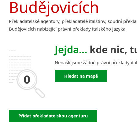
Budějovicích
Amharština
Arabština
Překladatelské agentury, překladatelé italštiny, soudní překl
Aramejština
Budějovicích nabízející právní překlady italského jazyka.
Arménština
Avarština
Jejda…
kde nic, t
Azerbajdžánština
Bambarština
Nenašli jsme žádné právní překlady ita
Bantuské jazyky
Barmština
Hledat na mapě
Baskičtina
Běloruština
Bengálština
Bosenština
Bulharština
Přidat překladatelskou agenturu
Burjatština
Čagatajské jazyky
Čečenština