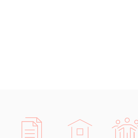
Černohorština
Dánština
Darí
Esperanto
Estonština
Faerština
Fidžijština
Filipínské jazyky
Finština
Fulbština
Gaelština
Gruzínština
Hebrejština
Hindština
Chorvatština
Indonéština
Irština