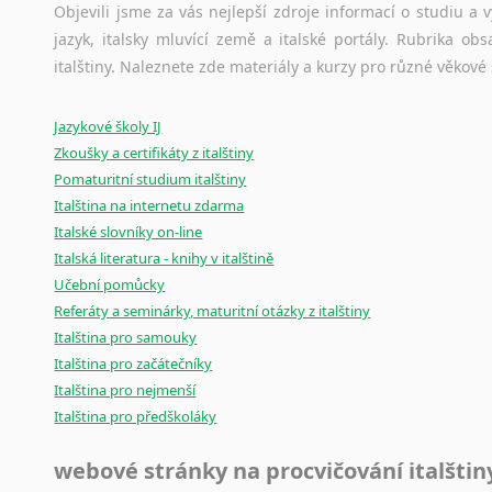
původního zdroje textu.
Objevili jsme za vás nejlepší zdroje informací o studiu a
Zulu
jazyk, italsky mluvící země a italské portály. Rubrika o
z jiných jazyků do IJ
Ostatní pomůcky pro překladatele
italštiny. Naleznete zde materiály a kurzy pro různé věkové
z němčiny
Mix
pomůcek,
jež
mají
potenciál
pomoci
překladateli
v
je
z angličtiny
Jazykové školy IJ
poradny
a
pravidla
pravopisu
nebo
stylistické
příručky.
z francouzštiny
Zkoušky a certifikáty z italštiny
z maďarštiny
Pomaturitní studium italštiny
z polštiny
Italština na internetu zdarma
z ruštiny
Italské slovníky on-line
z slovenštiny
Italská literatura - knihy v italštině
z španělštiny
Učební pomůcky
z ukrajinštiny
Referáty a seminárky, maturitní otázky z italštiny
z čínštiny
Italština pro samouky
--- další jazyky ---
Italština pro začátečníky
Afrikánština
Italština pro nejmenší
Ajmarština
Italština pro předškoláky
Akebu
webové stránky na procvičování italštin
Albánština