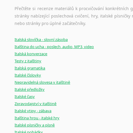
Amharština
Přečtěte si recenze materiálů k procvičování konkrétních gra
Arabština
stránky nabízející poslechová cvičení, hry, italské písni
Aramejština
nebo stránky pro úplné začátečníky.
Arménština
Avarština
Italská slovíčka - slovní zásoba
Azerbajdžánština
Italština do ucha - poslech, audio, MP3, video
Bambarština
Italská konverzace
Bantuské jazyky
Testy z italštiny
Barmština
Italská gramatika
Baskičtina
Italské číslovky
Běloruština
Nepravidelná slovesa v italštině
Bengálština
Italské předložky
Bosenština
Italské časy
Bulharština
Zpravodajství v italštině
Burjatština
Italské vtipy - zábava
Italština hrou - italské hry
Čagatajské jazyky
Italské písničky a písně
Čečenština
Italské pohádky