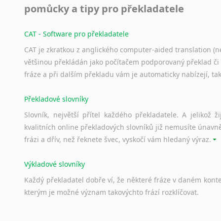
Norština
pomůcky a tipy pro překladatele
Novořečtina
Oromština
CAT - Software pro překladatele
Páli
CAT je zkratkou z anglického computer-aided translation (ne
Pandžábština
většinou překládán jako počítačem podporovaný překlad či
Paštunština
fráze a při dalším překladu vám je automaticky nabízejí, ta
Perština
Portugalština
Překladové slovníky
Retorománština
Slovník, největší přítel každého překladatele. A jelikož
Romština
kvalitních online překladových slovníků již nemusíte únavn
Rumunština
frázi a dřív, než řeknete švec, vyskočí vám hledaný výraz.
Sanskrt
Sinhalština
Výkladové slovníky
Slovinština
Somálština
Každý
překladatel
dobře
ví,
že
některé
fráze
v
daném
kont
kterým
je
možné
význam
takovýchto
frází
rozklíčovat.
Sóština
Srbština
Staroslověnština