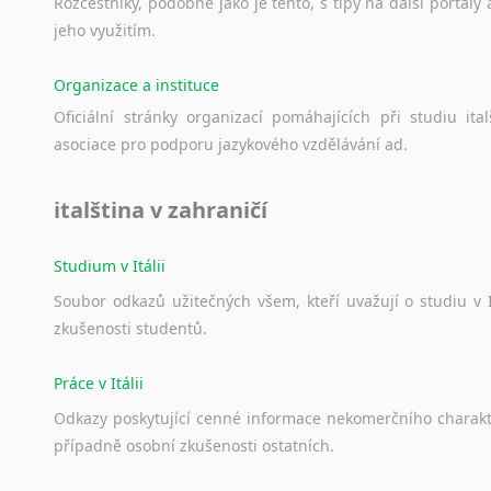
Rozcestníky,
podobné
jako
je
tento,
s
tipy
na
další
portály
Lezginština
jeho
využitím.
Lingala
Litevština
Organizace a instituce
Lotyšština
Oficiální
stránky
organizací
pomáhajících
při
studiu
ital
Luba
asociace
pro
podporu
jazykového
vzdělávání
ad.
Makedonština
Malajština
italština v zahraničí
Malgaština
Malinština
Maltština
Studium v Itálii
Maorština
Soubor
odkazů
užitečných
všem,
kteří
uvažují
o
studiu
v
Megrelština
zkušenosti
studentů.
Moldavština
Mongolština
Práce v Itálii
Nepálština
Odkazy
poskytující
cenné
informace
nekomerčního
charak
Nilosaharské jazyky
případně
osobní
zkušenosti
ostatních.
Nizozemština