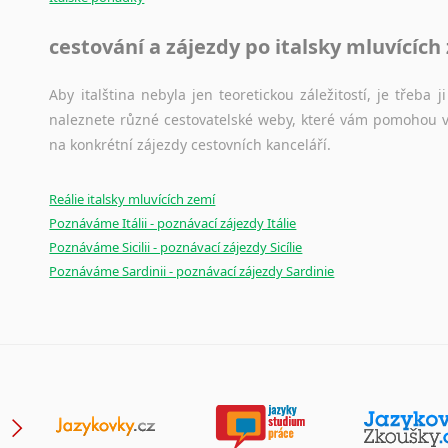
Černohorština
Dánština
cestování a zájezdy po italsky mluvících
Darí
Esperanto
Aby italština nebyla jen teoretickou záležitostí, je třeba j
Estonština
naleznete různé cestovatelské weby, které vám pomohou vy
Faerština
na konkrétní zájezdy cestovních kanceláří.
Fidžijština
Filipínské jazyky
Reálie italsky mluvících zemí
Finština
Poznáváme Itálii - poznávací zájezdy Itálie
Fulbština
Poznáváme Sicilii - poznávací zájezdy Sicílie
Gaelština
Poznáváme Sardinii - poznávací zájezdy Sardinie
Gruzínština
Hebrejština
Hindština
Chorvatština
Indonéština
Irština
Islandština