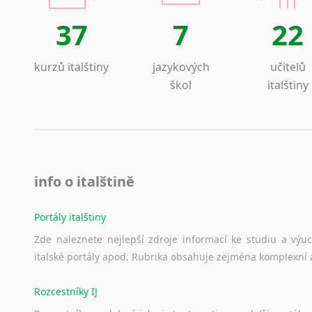
Islandština
37
7
22
Japonština
Jidiš
Kašmírština
kurzů italštiny
jazykových
učitelů
Katalánština
škol
italštiny
Kazaština
Kečuánština
Kmérština
Konžština
Korejština
info o italštině
Korsičtina
Kumykština
Portály italštiny
Kurdština
Zde
naleznete
nejlepší
zdroje
informací
ke
studiu
a
výu
Kyrgyzština
italské
portály
apod.
Rubrika
obsahuje
zejména
komplexní
Laoština
Laponština
Rozcestníky IJ
Latina