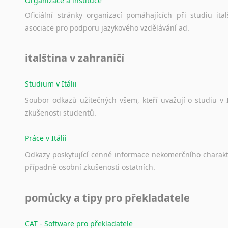
Organizace a instituce
Norština
Novořečtina
Oficiální
stránky
organizací
pomáhajících
při
studiu
ital
Oromština
asociace
pro
podporu
jazykového
vzdělávání
ad.
Páli
Pandžábština
italština v zahraničí
Paštunština
Perština
Studium v Itálii
Portugalština
Soubor
odkazů
užitečných
všem,
kteří
uvažují
o
studiu
v
Retorománština
zkušenosti
studentů.
Romština
Rumunština
Práce v Itálii
Sanskrt
Odkazy
poskytující
cenné
informace
nekomerčního
charak
Sinhalština
případně
osobní
zkušenosti
ostatních.
Slovinština
Somálština
pomůcky a tipy pro překladatele
Sóština
Srbština
CAT - Software pro překladatele
Staroslověnština