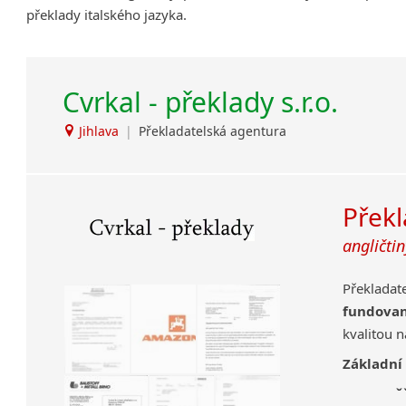
překlady italského jazyka.
Amharština
Arabština
Aramejština
Cvrkal - překlady s.r.o.
Arménština
Avarština
Jihlava
|
Překladatelská agentura
Azerbajdžánština
Bambarština
Bantuské jazyky
Překl
Barmština
Baskičtina
angličtin
Běloruština
Bengálština
Překladat
Bosenština
fundova
Bulharština
kvalitou 
Burjatština
Základní
Čagatajské jazyky
ově
Čečenština