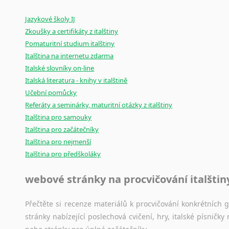
Amharština
Mix
pomůcek,
jež
mají
potenciál
pomoci
překladateli
v
je
Arabština
Jazykové školy IJ
poradny
a
pravidla
pravopisu
nebo
stylistické
příručky.
Aramejština
Zkoušky a certifikáty z italštiny
Pomaturitní studium italštiny
Arménština
Italština na internetu zdarma
Avarština
Italské slovníky on-line
Azerbajdžánština
Italská literatura - knihy v italštině
Bambarština
Učební pomůcky
Bantuské jazyky
Referáty a seminárky, maturitní otázky z italštiny
Barmština
Italština pro samouky
Baskičtina
Italština pro začátečníky
Běloruština
Italština pro nejmenší
Bengálština
Italština pro předškoláky
Bosenština
Bulharština
webové stránky na procvičování italštin
Burjatština
Čagatajské jazyky
Přečtěte si recenze materiálů k procvičování konkrétních gra
stránky nabízející poslechová cvičení, hry, italské písni
Čečenština