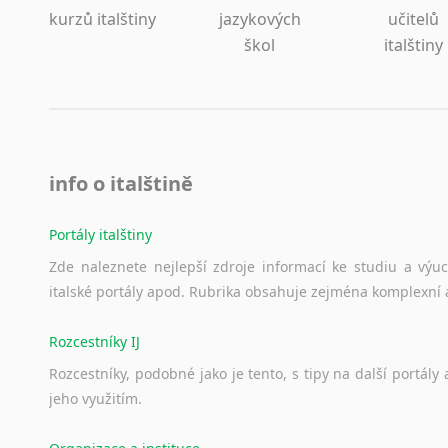
Lezginština
kurzů italštiny
jazykových
učitelů
Lingala
škol
italštiny
Litevština
Lotyšština
Luba
Makedonština
Malajština
info o italštině
Malgaština
Malinština
Portály italštiny
Maltština
Zde
naleznete
nejlepší
zdroje
informací
ke
studiu
a
výu
Maorština
italské
portály
apod.
Rubrika
obsahuje
zejména
komplexní
Megrelština
Moldavština
Rozcestníky IJ
Mongolština
Nepálština
Rozcestníky,
podobné
jako
je
tento,
s
tipy
na
další
portály
Nilosaharské jazyky
jeho
využitím.
Nizozemština