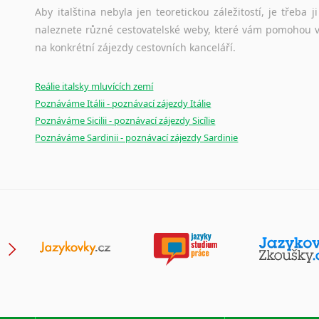
Aby italština nebyla jen teoretickou záležitostí, je třeba j
Japonština
naleznete různé cestovatelské weby, které vám pomohou vy
Jidiš
na konkrétní zájezdy cestovních kanceláří.
Kašmírština
Katalánština
Reálie italsky mluvících zemí
Kazaština
Poznáváme Itálii - poznávací zájezdy Itálie
Kečuánština
Poznáváme Sicilii - poznávací zájezdy Sicílie
Kmérština
Poznáváme Sardinii - poznávací zájezdy Sardinie
Konžština
Korejština
Korsičtina
Kumykština
Kurdština
Kyrgyzština
Laoština
Laponština
Latina
Lezginština