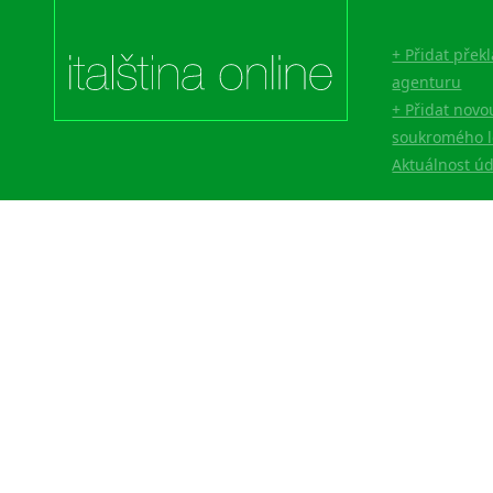
Lingala
Litevština
+ Přidat přek
Lotyšština
agenturu
Luba
+ Přidat novo
Makedonština
soukromého l
Malajština
Aktuálnost ú
Malgaština
Malinština
Maltština
Maorština
Megrelština
Moldavština
Mongolština
Nepálština
Nilosaharské jazyky
Nizozemština
Norština