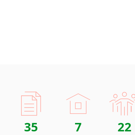
Islandština
stav
Japonština
IT (
Jidiš
elek
Kašmírština
aut
Katalánština
logi
Kazaština
Rozsáhlé
Kečuánština
Díky pro
Kmérština
schopni 
Konžština
Samozřej
Korejština
předpokl
Korsičtina
dokument
Kumykština
Kurdština
Kyrgyzština
Laoština
35
7
22
Laponština
Latina