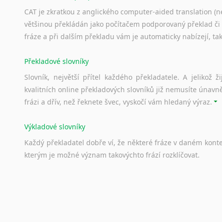
Svahilština
CAT je zkratkou z anglického computer-aided translation (ne
Švédština
většinou překládán jako počítačem podporovaný překlad či
Tádžičtina
fráze a při dalším překladu vám je automaticky nabízejí, ta
Tahitština
Překladové slovníky
Tamilština
Tatarština
Slovník, největší přítel každého překladatele. A jelikož
Thajština
kvalitních online překladových slovníků již nemusíte únavn
Tibetština
frázi a dřív, než řeknete švec, vyskočí vám hledaný výraz.
Tigriňňa
Turečtina
Výkladové slovníky
Turkménština
Každý
překladatel
dobře
ví,
že
některé
fráze
v
daném
kont
Ujgurština
kterým
je
možné
význam
takovýchto
frází
rozklíčovat.
Urdština
Uzbečtina
Srovnávací slovníky
Vietnamština
Úkolem
srovnávacích
slovníků
je
vyhledat
vhodná
synony
Wolof
vždy
po
ruce.
Znakový jazyk