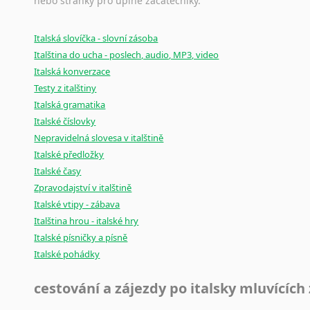
nebo stránky pro úplné začátečníky.
Černohorština
Dánština
Darí
Italská slovíčka - slovní zásoba
Italština do ucha - poslech, audio, MP3, video
Esperanto
Italská konverzace
Estonština
Testy z italštiny
Faerština
Italská gramatika
Fidžijština
Italské číslovky
Filipínské jazyky
Nepravidelná slovesa v italštině
Finština
Italské předložky
Fulbština
Italské časy
Gaelština
Zpravodajství v italštině
Gruzínština
Italské vtipy - zábava
Hebrejština
Italština hrou - italské hry
Hindština
Italské písničky a písně
Chorvatština
Italské pohádky
Indonéština
cestování a zájezdy po italsky mluvících
Irština
Islandština