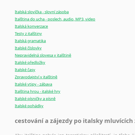
Černohorština
Dánština
Italská slovíčka - slovní zásoba
Darí
Italština do ucha - poslech, audio, MP3, video
Esperanto
Italská konverzace
Estonština
Testy z italštiny
Faerština
Italská gramatika
Fidžijština
Italské číslovky
Nepravidelná slovesa v italštině
Filipínské jazyky
Italské předložky
Finština
Italské časy
Fulbština
Zpravodajství v italštině
Gaelština
Italské vtipy - zábava
Gruzínština
Italština hrou - italské hry
Hebrejština
Italské písničky a písně
Hindština
Italské pohádky
Chorvatština
Indonéština
cestování a zájezdy po italsky mluvících
Irština
Islandština