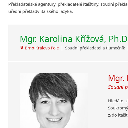
Překladatelské agentury, překladatelé italštiny, soudní překla
Amharština
úřední překlady italského jazyka.
Arabština
Aramejština
Arménština
Mgr. Karolina Křížová, Ph.D.
Avarština
Azerbajdžánština
Brno-Královo Pole
|
Soudní překladatel a tlumočník
Bambarština
Bantuské jazyky
Barmština
Baskičtina
Mgr. 
Běloruština
Soudní p
Bengálština
Bosenština
Hledáte z
Bulharština
Soukromým
Burjatština
z/do italš
Čagatajské jazyky
jazyka.
Čečenština