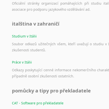
Norština
Oficiální
stránky
organizací
pomáhajících
při
studiu
ital
Novořečtina
asociace
pro
podporu
jazykového
vzdělávání
ad.
Oromština
Páli
italština v zahraničí
Pandžábština
Paštunština
Studium v Itálii
Perština
Soubor
odkazů
užitečných
všem,
kteří
uvažují
o
studiu
v
Portugalština
zkušenosti
studentů.
Retorománština
Romština
Práce v Itálii
Rumunština
Sanskrt
Odkazy
poskytující
cenné
informace
nekomerčního
charak
Sinhalština
případně
osobní
zkušenosti
ostatních.
Slovinština
Somálština
pomůcky a tipy pro překladatele
Sóština
Srbština
CAT - Software pro překladatele
Staroslověnština