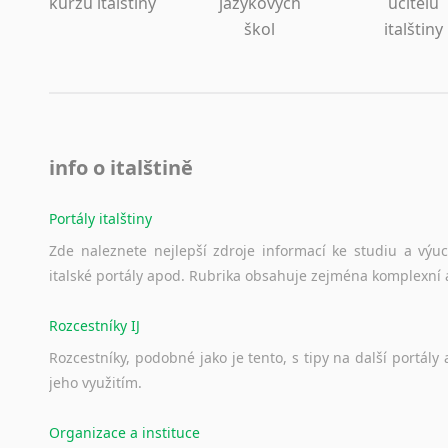
kurzů italštiny
jazykových
učitelů
Lezginština
škol
italštiny
Lingala
Litevština
Lotyšština
Luba
Makedonština
Malajština
info o italštině
Malgaština
Malinština
Portály italštiny
Maltština
Zde
naleznete
nejlepší
zdroje
informací
ke
studiu
a
výu
Maorština
italské
portály
apod.
Rubrika
obsahuje
zejména
komplexní
Megrelština
Moldavština
Rozcestníky IJ
Mongolština
Rozcestníky,
podobné
jako
je
tento,
s
tipy
na
další
portály
Nepálština
jeho
využitím.
Nilosaharské jazyky
Nizozemština
Organizace a instituce