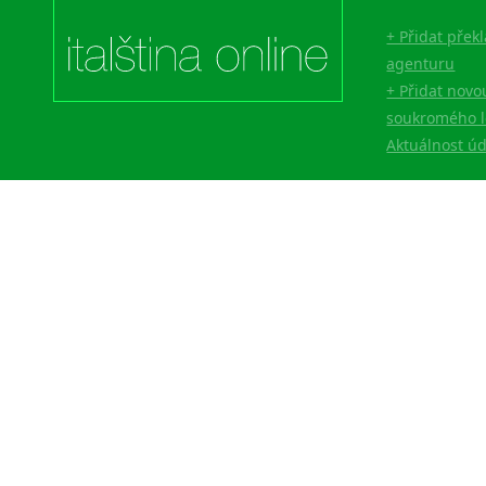
Lingala
+ Přidat přek
Litevština
agenturu
Lotyšština
+ Přidat novo
Luba
soukromého l
Makedonština
Aktuálnost ú
Malajština
Malgaština
Malinština
Maltština
Maorština
Megrelština
Moldavština
Mongolština
Nepálština
Nilosaharské jazyky
Nizozemština
Norština