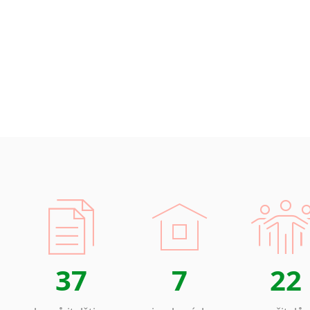
Islandština
Japonština
Jidiš
Kašmírština
Katalánština
Kazaština
Kečuánština
Kmérština
Konžština
Korejština
Korsičtina
Kumykština
Kurdština
Kyrgyzština
Laoština
37
7
22
Laponština
Latina