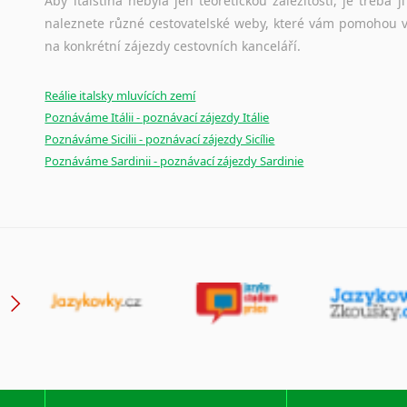
Aby italština nebyla jen teoretickou záležitostí, je třeba j
Japonština
naleznete různé cestovatelské weby, které vám pomohou vy
Jidiš
na konkrétní zájezdy cestovních kanceláří.
Kašmírština
Katalánština
Reálie italsky mluvících zemí
Kazaština
Poznáváme Itálii - poznávací zájezdy Itálie
Kečuánština
Poznáváme Sicilii - poznávací zájezdy Sicílie
Poznáváme Sardinii - poznávací zájezdy Sardinie
Kmérština
Konžština
Korejština
Korsičtina
Kumykština
Kurdština
Kyrgyzština
Laoština
Laponština
Latina
Lezginština