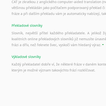
CAT je zkratkou z anglického computer-aided translation (ne
Svahilština
většinou překládán jako počítačem podporovaný překlad či
Švédština
fráze a při dalším překladu vám je automaticky nabízejí, ta
Tádžičtina
Tahitština
Překladové slovníky
Tamilština
Slovník, největší přítel každého překladatele. A jelikož
Tatarština
kvalitních online překladových slovníků již nemusíte únavn
Thajština
frázi a dřív, než řeknete švec, vyskočí vám hledaný výraz.
Tibetština
Tigriňňa
Výkladové slovníky
Turečtina
Každý
překladatel
dobře
ví,
že
některé
fráze
v
daném
kont
Turkménština
kterým
je
možné
význam
takovýchto
frází
rozklíčovat.
Ujgurština
Urdština
Uzbečtina
Srovnávací slovníky
Vietnamština
Úkolem
srovnávacích
slovníků
je
vyhledat
vhodná
synony
Wolof
vždy
po
ruce.
Znakový jazyk