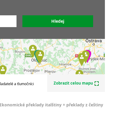
Překladatelé italštiny
iny
Soudní překladatelé italštiny
tiny
Sdružení překladatelů a
alštiny
tlumočníků
tiny
y
y
lštiny
nek -
Zobrazit celou mapu
ladatelé a tlumočníci
Ekonomické překlady italštiny + překlady z češtiny