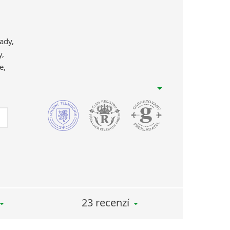
ady,
y,
e,
enské vědy
rávo
– překladatelské práce pro (IOM)
anization for Migration, překlady arbitráží,
(Evropský soud pro lidská práva)
é a trestní právo překlady rozsudků, výnosů,
ákonů (např. zákon o konkurzu a vyrovnání),
kladů pro výběrová řízení.
23 recenzí
mické rozvahy, smlouvy, výsledovky, audity,