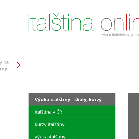
y na
tiny
Výuka italštiny - školy, kurzy
italština v ČR
kurzy italštiny
výuka italštiny