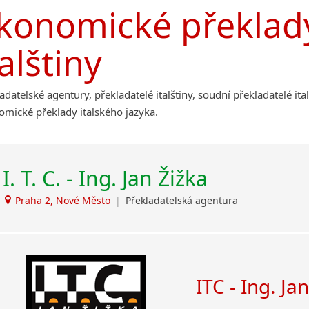
Afrikánština
konomické překlady
Příbram
Ajmarština
Roudnice nad Labem
Akebu
talštiny
Albánština
Amharština
Arabština
adatelské agentury, překladatelé italštiny, soudní překladatelé ita
Aramejština
mické překlady italského jazyka.
Arménština
Avarština
Azerbajdžánština
I. T. C. - Ing. Jan Žižka
Bambarština
Bantuské jazyky
Praha 2, Nové Město
|
Překladatelská agentura
Barmština
Baskičtina
Běloruština
Bengálština
ITC - Ing. Ja
Bosenština
Bulharština