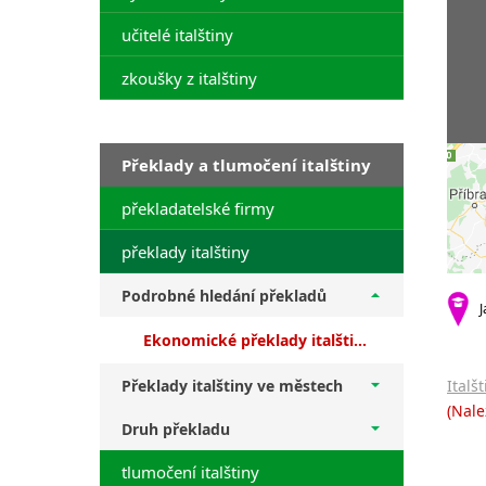
učitelé italštiny
zkoušky z italštiny
Překlady a tlumočení italštiny
překladatelské firmy
překlady italštiny
Podrobné hledání překladů
J
Ekonomické překlady italštiny + překlady z češtiny
Překlady italštiny ve městech
Italš
(Nale
Druh překladu
tlumočení italštiny