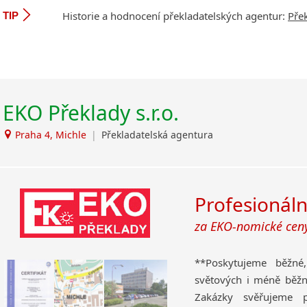
Filmový průmysl –
Historie a hodnocení překladatelských agentur:
Pře
Sóština
TIP
Ochrana památek – pře
Srbština
o výškových domech v 
Staroslověnština
Rekonstrukce
Svahilština
Průzkum trhu
Švédština
Tádžičtina
EKO Překlady s.r.o.
– mnohaletá spoluprá
Tahitština
průzkumů veřejného mí
Praha 4, Michle
|
Překladatelská agentura
Tamilština
Sociologie a politolog
Tatarština
překladatelský i t
Thajština
a sociální prevenc
Tibetština
Profesionáln
Tigriňňa
Sklářství
– sklárny Jihl
za EKO-nomické cen
Turečtina
Glazura, s. r. o. – Nab
na porcelán i sklo a pr
Turkménština
**Poskytujeme běžné
Akademie věd České
Ujgurština
světových i méně běžný
ekonomika, medicína, f
Urdština
Zakázky svěřujeme 
Uzbečtina
Zemědělství a ekolog