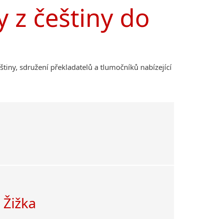
 z češtiny do
lštiny, sdružení překladatelů a tlumočníků nabízející
n Žižka