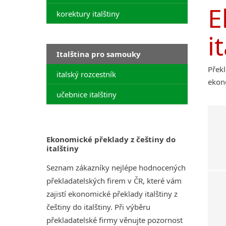
E
korektury italštiny
i
Italština pro samouky
Překl
italský rozcestník
ekono
učebnice italštiny
Ekonomické překlady z češtiny do
italštiny
Seznam zákazníky nejlépe hodnocených
překladatelských firem v ČR, které vám
zajistí ekonomické překlady italštiny z
češtiny do italštiny. Při výběru
překladatelské firmy věnujte pozornost