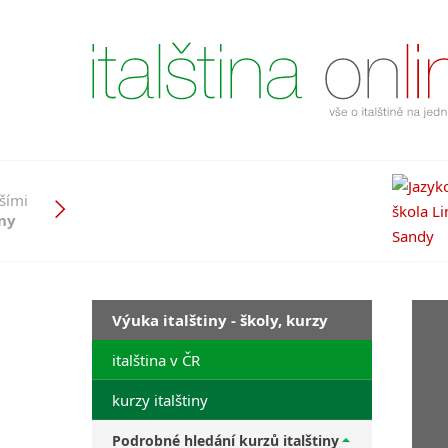
pšími
iny
Výuka italštiny - školy, kurzy
italština v ČR
kurzy italštiny
Podrobné hledání kurzů italštiny