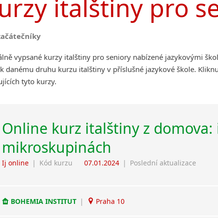
urzy italštiny pro s
začátečníky
lně vypsané kurzy italštiny pro seniory nabízené jazykovými ško
k danému druhu kurzu italštiny v příslušné jazykové škole. Klik
jících tyto kurzy.
Online kurz italštiny z domova: 
mikroskupinách
Ij online
|
Kód kurzu
07.01.2024
|
Poslední aktualizace
BOHEMIA INSTITUT
|
Praha 10