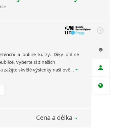
ace
ezenční a online kurzy. Diky online
ublice. Vyberte si z našich
kvalifikovaných lektorů a zažijte skvělé výsledky naší ověřené výukové metody, díky které se naučíte jazyk efektivně, rychle a zábavnou formou.
Cena a délka