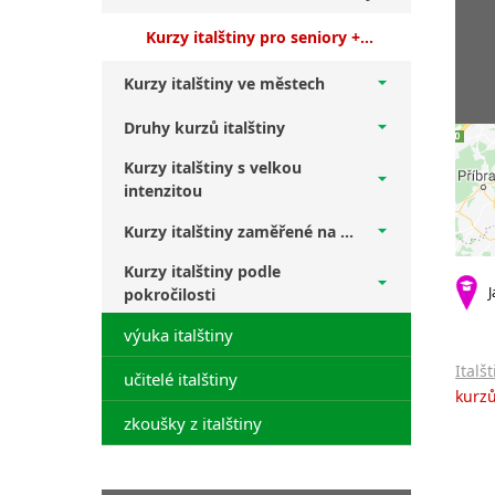
Kurzy italštiny pro seniory + začátečníci
Kurzy italštiny ve městech
Druhy kurzů italštiny
Kurzy italštiny s velkou
intenzitou
Kurzy italštiny zaměřené na ...
Kurzy italštiny podle
J
pokročilosti
výuka italštiny
Italš
učitelé italštiny
kurzů
zkoušky z italštiny