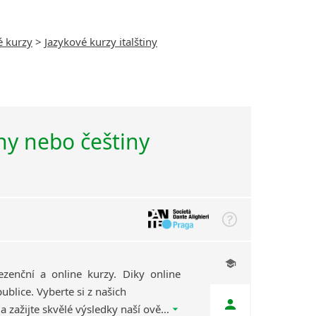
é kurzy
>
Jazykové kurzy italštiny
iny nebo češtiny
ezenční a online kurzy. Diky online
ublice. Vyberte si z našich
kvalifikovaných lektorů a zažijte skvělé výsledky naší ověřené výukové metody, díky které se naučíte jazyk efektivně, rychle a zábavnou formou.