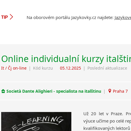
Na oborovém portálu Jazykovky.cz najdete:
Jazykov
TIP
Online individualní kurzy italšt
It / Čj on-line
|
Kód kurzu
05.12.2025
|
Poslední aktualizace
Società Dante Alighieri - specialista na italštinu
|
Praha 7
Už 20 let v Praze. Pr
výuce učíme po celé rep