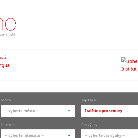
Město
Typ kurzu
-- vyberte město --
Italština pro seniory
-- vyberte město --
-- vyberte typ --
Intenzita
Čas výuky
pražské městské části
základní členění kur
-- vyberte intenzitu --
-- vyberte čas výuky --