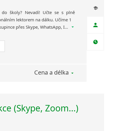
u do školy? Nevadí! Učte se s plně
onálním lektorem na dálku. Učíme 1
na 1 nebo v uzavřené skupince přes Skype, WhatsApp, Instagram, Zoom, Google Meet, Hangouts, MS Teams, Webex atd.
Cena a délka
ekce (Skype, Zoom...)