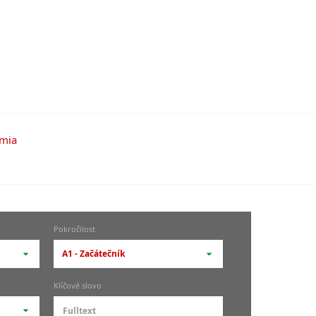
Pokročilost
A1 - Začátečník
-- vyberte pokročilost --
Klíčové slovo
zů
kurz je pro studenty
pokročilosti