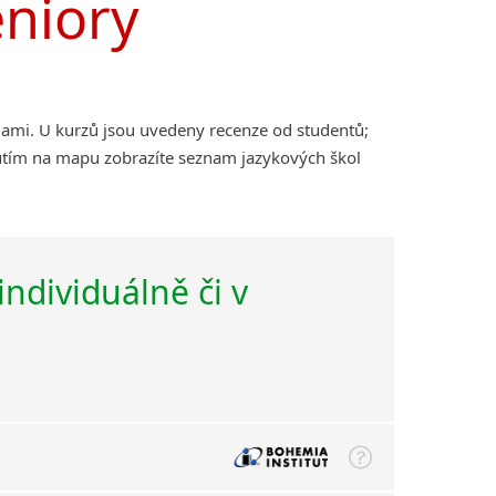
eniory
lami. U kurzů jsou uvedeny recenze od studentů;
nutím na mapu zobrazíte seznam jazykových škol
individuálně či v