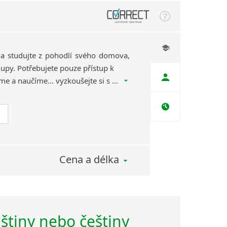
 a studujte z pohodlí svého domova,
upy. Potřebujete pouze přístup k
internetu, ostatní zařídíme a naučíme… vyzkoušejte si s námi, jak onlineundefinedSkype výuka může fungovat.
Cena a délka
lštiny nebo češtiny