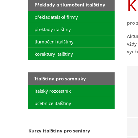
K
Překlady a tlumočení italštiny
překladatelské firmy
pro 
překlady italštiny
Aktuá
tlumočení italštiny
vždy 
vyuču
korektury italštiny
Italština pro samouky
italský rozcestník
učebnice italštiny
Kurzy italštiny pro seniory