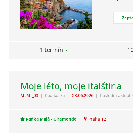
Zepta
1 termín
10
Moje léto, moje italština
MLMI_03
|
Kód kurzu
23.06.2026
|
Poslední aktuali
Radka Malá - Giramondo
|
Praha 12