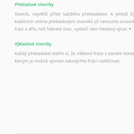
Překladové slovníky
Slovník, největší přítel každého překladatele. A jelikož
kvalitních online překladových slovníků již nemusíte únavn
frázi a dřív, než řeknete švec, vyskočí vám hledaný výraz.
Výkladové slovníky
Každý
překladatel
dobře
ví,
že
některé
fráze
v
daném
kont
kterým
je
možné
význam
takovýchto
frází
rozklíčovat.
Srovnávací slovníky
Úkolem
srovnávacích
slovníků
je
vyhledat
vhodná
synony
vždy
po
ruce.
Korektory pravopisu pro překladatele
Každý dělá chyby a překlepy a kdo tvrdí, že ne, neříká p
využití moderního softwaru, jenž pravopisné, gramatické n