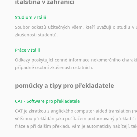
italština v zahraničí
Studium v Itálii
Soubor
odkazů
užitečných
všem,
kteří
uvažují
o
studiu
v
zkušenosti
studentů.
Práce v Itálii
Odkazy
poskytující
cenné
informace
nekomerčního
charak
případně
osobní
zkušenosti
ostatních.
pomůcky a tipy pro překladatele
CAT - Software pro překladatele
CAT je zkratkou z anglického computer-aided translation (ne
většinou překládán jako počítačem podporovaný překlad či
fráze a při dalším překladu vám je automaticky nabízejí, ta