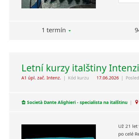
1 termín
9
Letní kurzy italštiny Intenz
A1 úpl. zač. Intenz.
|
Kód kurzu
17.06.2026
|
Posled
Società Dante Alighieri - specialista na italštinu
|
Už 21 let
po celé R