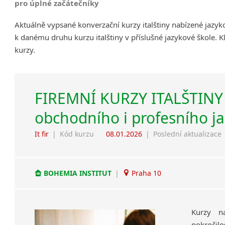
pro úplné začátečníky
Aktuálně vypsané konverzační kurzy italštiny nabízené jazy
k danému druhu kurzu italštiny v příslušné jazykové škole. 
kurzy.
FIREMNÍ KURZY ITALŠTINY 
obchodního i profesního j
It fir
|
Kód kurzu
08.01.2026
|
Poslední aktualizace
BOHEMIA INSTITUT
|
Praha 10
Kurzy na
pokročilo