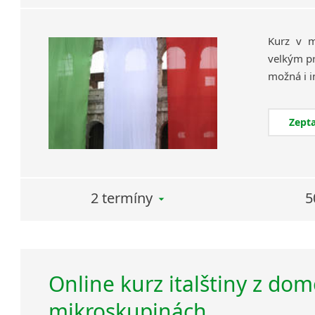
Kurz v m
velkým pr
Zepta
2 termíny
5
Online kurz italštiny z dom
mikroskupinách