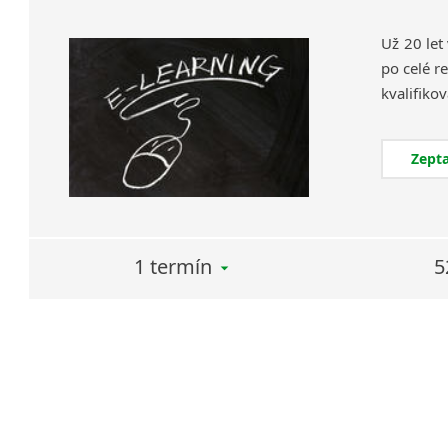
Už 20 let
po celé re
Zepta
1 termín
5