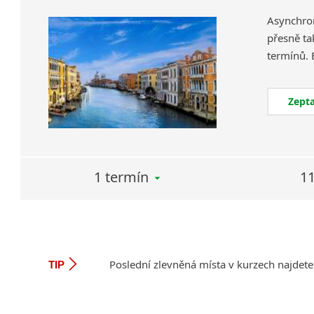
Asynchron
přesně ta
Zepta
1 termín
11
Poslední zlevněná místa v kurzech najdete
TIP