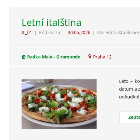
Letní italština
IL_01
|
Kód kurzu
30.05.2026
|
Poslední aktualizace
Radka Malá - Giramondo
|
Praha 12
Léto – ko
datum a z
Zepta