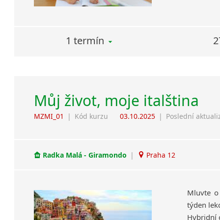
1 termín
2
Můj život, moje italština
MZMI_01
|
Kód kurzu
03.10.2025
|
Poslední aktuali
Radka Malá - Giramondo
|
Praha 12
Mluvte o
týden lek