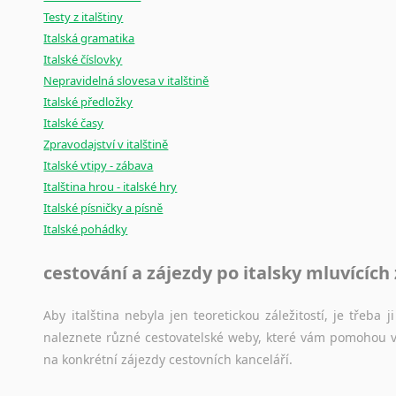
Testy z italštiny
Italská gramatika
Italské číslovky
Nepravidelná slovesa v italštině
Italské předložky
Italské časy
Zpravodajství v italštině
Italské vtipy - zábava
Italština hrou - italské hry
Italské písničky a písně
Italské pohádky
cestování a zájezdy po italsky mluvících
Aby italština nebyla jen teoretickou záležitostí, je třeba j
naleznete různé cestovatelské weby, které vám pomohou vy
na konkrétní zájezdy cestovních kanceláří.