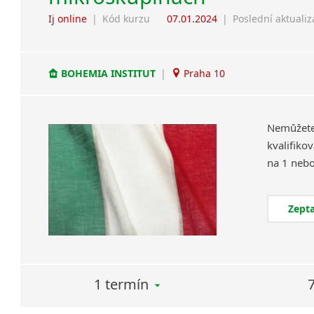
Ij online
|
Kód kurzu
07.01.2024
|
Poslední aktuali
BOHEMIA INSTITUT
|
Praha 10
Nemůžet
kvalifiko
Zepta
1 termín