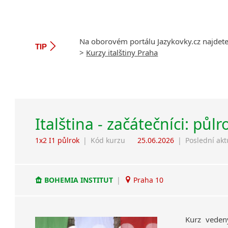
Na oborovém portálu Jazykovky.cz najdet
TIP
>
Kurzy italštiny Praha
Italština - začátečníci: půlr
1x2 I1 půlrok
|
Kód kurzu
25.06.2026
|
Poslední akt
BOHEMIA INSTITUT
|
Praha 10
Kurz veden