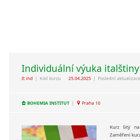
Individuální výuka italštiny
It ind
|
Kód kurzu
25.04.2025
|
Poslední aktualizac
BOHEMIA INSTITUT
|
Praha 10
Kurz šitý na
Zaměření kurz