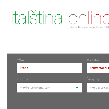
Město
Typ kurzu
Praha
Konverzační k
-- vyberte město --
-- vyberte 
Intenzita
Čas výuky
pražské městské části
základní 
-- vyberte intenzitu --
-- vyberte čas
Praha
Kurzy i
skupin
Praha 1
-- vyberte intenzitu --
-- vyberte
Individ
Praha 4
1-2 hodiny týdně
Ranní (zač
Firemní