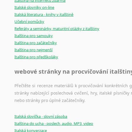
Italština na internetu zdarma
Italské slovníky on-line
Italská literatura - knihy v italštině
Učební pomůcky
Referáty a seminárky, maturitní otázky z italštiny
Italština pro samouky
Italština pro začátečníky
Italština pro nejmenší
Italština pro předškoláky
webové stránky na procvičování italštin
Přečtěte si recenze materiálů k procvičování konkrétních gra
stránky nabízející poslechová cvičení, hry, italské písni
nebo stránky pro úplné začátečníky.
Italská slovíčka - slovní zásoba
Italština do ucha - poslech, audio, MP3, video
Italská konverzace