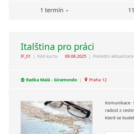
1 termín
11
Italština pro práci
IF_01
|
Kód kurzu
09.08.2025
|
Poslední aktualizace
Radka Malá - Giramondo
|
Praha 12
Komunikace s
radost z cesto