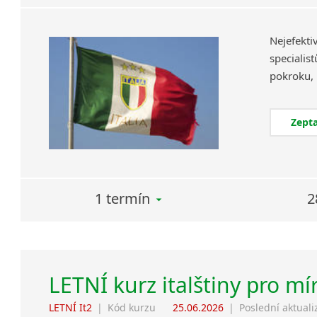
Nejefekt
specialis
Zepta
1 termín
2
LETNÍ kurz italštiny pro mí
LETNÍ It2
|
Kód kurzu
25.06.2026
|
Poslední aktuali