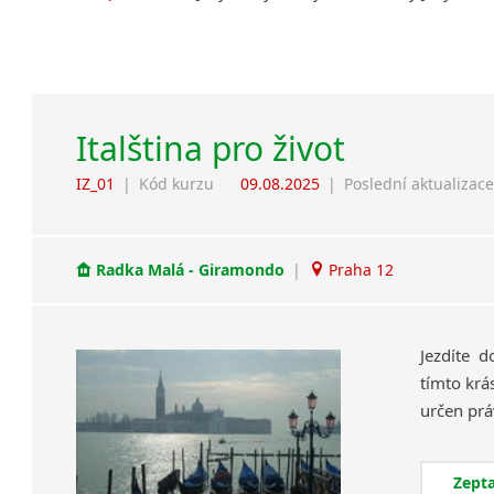
Italština pro život
IZ_01
|
Kód kurzu
09.08.2025
|
Poslední aktualizac
Radka Malá - Giramondo
|
Praha 12
Jezdíte d
tímto krá
Zepta