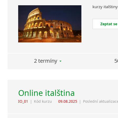
kurzy
italštiny
Zeptat se
2 termíny
5
Online italština
IO_01
|
Kód kurzu
09.08.2025
|
Poslední aktualizac