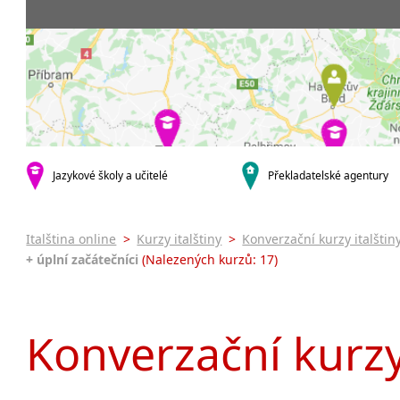
Praha 5
3-4 hodiny týdně
Dopolední
Pomatur
Praha 7
9-14 hodin týdně
Odpolední
kurzy s v
Praha 9
20 a více hodin týdně
Večerní (z
Online 
Praha 10
Noční (od
Letní k
krajská města
Celodenní
Intenzi
Brno
specifick
Plzeň
Italšti
malá města podle abecedy
Jazykové školy a učitelé
Překladatelské agentury
Konverz
Most
Italština online
>
Kurzy italštiny
>
Konverzační kurzy italštin
+ úplní začátečníci
(Nalezených kurzů: 17)
Konverzační kurzy 