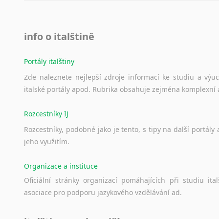
info o italštině
Portály italštiny
Zde
naleznete
nejlepší
zdroje
informací
ke
studiu
a
výu
italské
portály
apod.
Rubrika
obsahuje
zejména
komplexní
Rozcestníky IJ
Rozcestníky,
podobné
jako
je
tento,
s
tipy
na
další
portály
jeho
využitím.
Organizace a instituce
Oficiální
stránky
organizací
pomáhajících
při
studiu
ital
asociace
pro
podporu
jazykového
vzdělávání
ad.