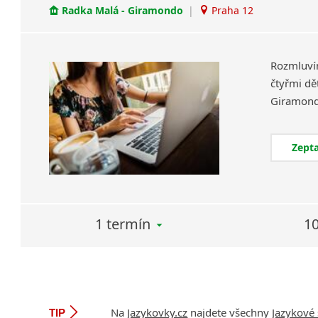
Radka Malá - Giramondo
|
Praha 12
Rozmluví
čtyřmi dět
Zepta
1 termín
10
Na
Jazykovky.cz
najdete všechny
Jazykové 
TIP