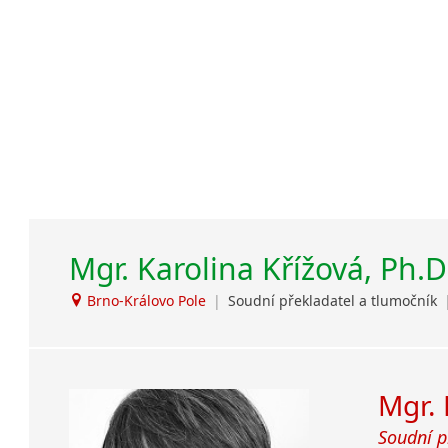
Překladat
Japonština
rozumnou 
Jidiš
informova
Kašmírština
objednávk
Katalánština
Kazaština
Kečuánština
Kmérština
Konžština
Korejština
Korsičtina
Mgr. Karolina Křížová, Ph.D.
Kumykština
Brno-Královo Pole
|
Soudní překladatel a tlumočník
Kurdština
Kyrgyzština
Laoština
Laponština
Mgr. 
Latina
Soudní p
Lezginština