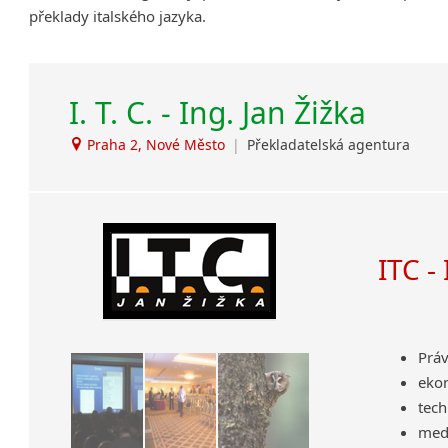
překlady italského jazyka.
Amharština
Arabština
Aramejština
I. T. C. - Ing. Jan Žižka
Arménština
Avarština
Praha 2, Nové Město
|
Překladatelská agentura
Azerbajdžánština
Bambarština
Bantuské jazyky
Barmština
Baskičtina
ITC -
Běloruština
Bengálština
Bosenština
Práv
Bulharština
eko
Burjatština
tech
Čagatajské jazyky
medi
Čečenština