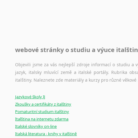
Toužíte započít překladatelskou dráhu, ale nevíte, jak na 
raději kvůli osobnímu perfekcionismu, vlastnosti každému p
raději zkontrolovat? V takovém případě jste na správném mí
Jazykové korpusy
webové stránky o studiu a výuce italšti
Jazykový korpus je elektronický soubor autentických tex
korpusů, jež umožňují třeba vyhledávání slov a slovních spo
původního zdroje textu.
Objevili jsme za vás nejlepší zdroje informací o studiu a
jazyk, italsky mluvící země a italské portály. Rubrika o
Ostatní pomůcky pro překladatele
italštiny. Naleznete zde materiály a kurzy pro různé věkové
Mix
pomůcek,
jež
mají
potenciál
pomoci
překladateli
v
je
Jazykové školy IJ
poradny
a
pravidla
pravopisu
nebo
stylistické
příručky.
Zkoušky a certifikáty z italštiny
Pomaturitní studium italštiny
Italština na internetu zdarma
Italské slovníky on-line
Italská literatura - knihy v italštině