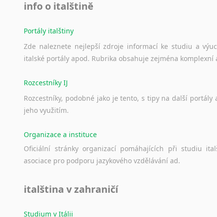
info o italštině
Portály italštiny
Zde
naleznete
nejlepší
zdroje
informací
ke
studiu
a
výu
italské
portály
apod.
Rubrika
obsahuje
zejména
komplexní
Rozcestníky IJ
Rozcestníky,
podobné
jako
je
tento,
s
tipy
na
další
portály
jeho
využitím.
Organizace a instituce
Oficiální
stránky
organizací
pomáhajících
při
studiu
ital
asociace
pro
podporu
jazykového
vzdělávání
ad.
italština v zahraničí
Studium v Itálii