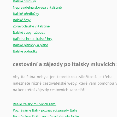
Italské číslovky
Nepravidelná slovesa v italštině
Italské předložky
Italské časy
Zpravodajství v italštině
Italské vtipy - zábava
Italština hrou - italské hry
Italské písničky a písně
Italské pohádky
cestování a zájezdy po italsky mluvících
Aby italština nebyla jen teoretickou záležitostí, je třeba j
naleznete různé cestovatelské weby, které vám pomohou vy
na konkrétní zájezdy cestovních kanceláří.
Reálie italsky mluvících zemí
Poznáváme Itálii - poznávací zájezdy Itálie
Poznáváme Sicilii - poznávací zájezdy Sicílie