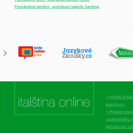
Poznáváme Sardinii - poznávací zájezdy Sardinie
+ Přidat přek
agenturu
+ Přidat novo
soukromého l
Aktuálnost ú