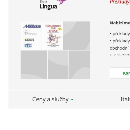
Překlady
Nabízíme
• překlad
• překlad
obchodní 
• překlad
certifikát
úřední žád
Ko
• překlad
Ceny a služby
Ita