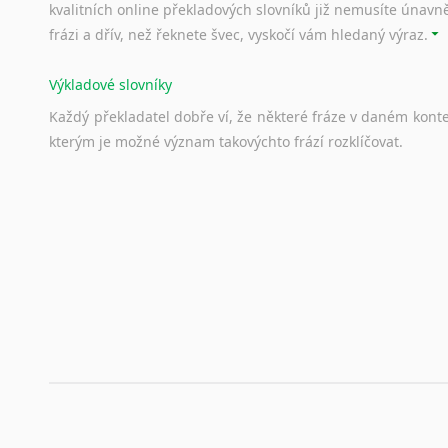
kvalitních online překladových slovníků již nemusíte únavn
frázi a dřív, než řeknete švec, vyskočí vám hledaný výraz.
Výkladové slovníky
Každý
překladatel
dobře
ví,
že
některé
fráze
v
daném
kont
kterým
je
možné
význam
takovýchto
frází
rozklíčovat.
Srovnávací slovníky
Úkolem
srovnávacích
slovníků
je
vyhledat
vhodná
synony
vždy
po
ruce.
Korektory pravopisu pro překladatele
Každý dělá chyby a překlepy a kdo tvrdí, že ne, neříká p
využití moderního softwaru, jenž pravopisné, gramatické n
automaticky opravit.
Rady a návody pro překladatele