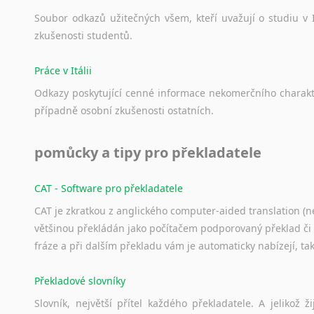
Soubor
odkazů
užitečných
všem,
kteří
uvažují
o
studiu
v
zkušenosti
studentů.
Práce v Itálii
Odkazy
poskytující
cenné
informace
nekomerčního
charak
případně
osobní
zkušenosti
ostatních.
pomůcky a tipy pro překladatele
CAT - Software pro překladatele
CAT je zkratkou z anglického computer-aided translation (ne
většinou překládán jako počítačem podporovaný překlad či
fráze a při dalším překladu vám je automaticky nabízejí, ta
Překladové slovníky
Slovník, největší přítel každého překladatele. A jelikož