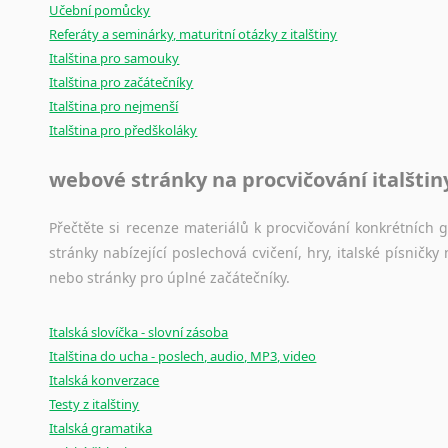
Učební pomůcky
Referáty a seminárky, maturitní otázky z italštiny
Italština pro samouky
Italština pro začátečníky
Italština pro nejmenší
Italština pro předškoláky
webové stránky na procvičování italštin
Přečtěte si recenze materiálů k procvičování konkrétních gra
stránky nabízející poslechová cvičení, hry, italské písni
nebo stránky pro úplné začátečníky.
Italská slovíčka - slovní zásoba
Italština do ucha - poslech, audio, MP3, video
Italská konverzace
Testy z italštiny
Italská gramatika